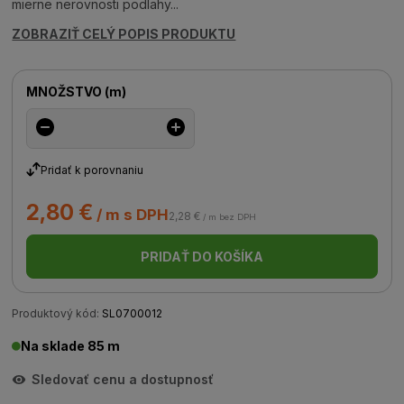
mierne nerovnosti podlahy...
ZOBRAZIŤ CELÝ POPIS PRODUKTU
MNOŽSTVO
(
m
)
Pridať k porovnaniu
2,80 €
/ m s DPH
2,28 €
/ m bez DPH
PRIDAŤ DO KOŠÍKA
Produktový kód:
SL0700012
Na sklade 85 m
Sledovať cenu a dostupnosť