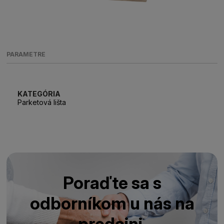
PARAMETRE
KATEGÓRIA
Parketová lišta
Poraďte sa s
odborníkom u nás na
predajni.