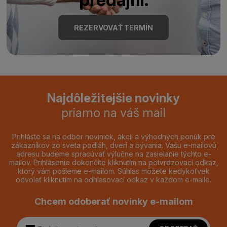
REZERVOVAŤ TERMÍN
Najdôležitejšie novinky
priamo na váš mail
Prihláste sa na odber noviniek, akcií a výhodných ponúk pre
zákazníkov zo sveta podláh, dverí a bývania. Vašu e-mailovú
adresu budeme spracúvať výlučne na zasielanie týchto e-
mailov. Prihlásenie dokončíte kliknutím na potvrdzovací odkaz,
ktorý vám pošleme e-mailom. Súhlas môžete kedykoľvek
odvolať kliknutím na odhlasovací odkaz v každom e-maile.
Chcem odoberať novinky e-mailom