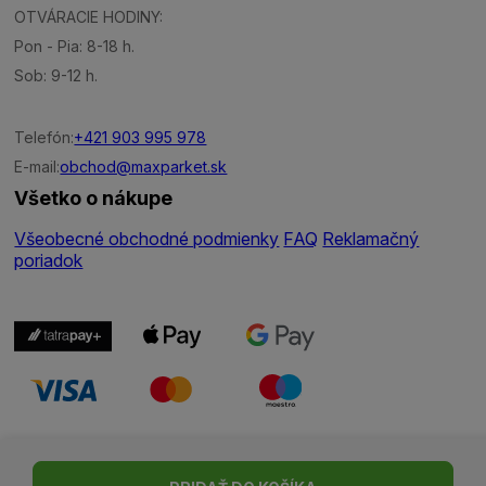
OTVÁRACIE HODINY:
Pon - Pia: 8-18 h.
Sob: 9-12 h.
Telefón:
+421 903 995 978
E-mail:
obchod@maxparket.sk
Všetko o nákupe
Všeobecné obchodné podmienky
FAQ
Reklamačný
poriadok
Nastavenie cookies
| © Všetky práva vyhradené | Made with ♥