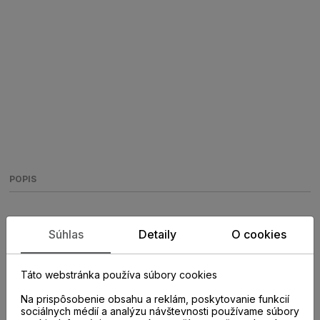
POPIS
Inštalačná lišta pvc ARBITON MACK
Súhlas
Detaily
O cookies
Dub Edmonton 132 2,5m
Táto webstránka používa súbory cookies
Plastová lišta s vyberateľnou strednou časťou umožní
jednoduchú montáž a poskytne priestor na vedenie
Na prispôsobenie obsahu a reklám, poskytovanie funkcií
káblov. Horná a spodná hrana lišty má pružný okraj, ktorý
sociálnych médií a analýzu návštevnosti používame súbory
prekryje aj mierne nerovnosti podlahy a steny. Vďaka tomu