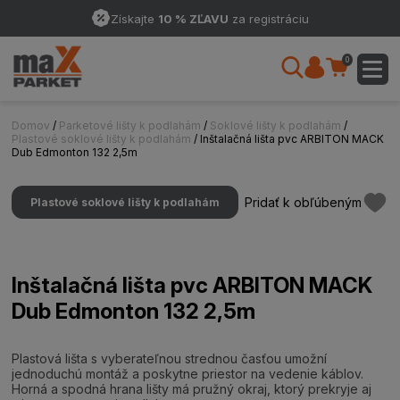
Získajte
10 % ZĽAVU
za registráciu
0
Domov
/
Parketové lišty k podlahám
/
Soklové lišty k podlahám
/
Plastové soklové lišty k podlahám
/ Inštalačná lišta pvc ARBITON MACK
Dub Edmonton 132 2,5m
Pridať k obľúbeným
Plastové soklové lišty k podlahám
Inštalačná lišta pvc ARBITON MACK
Dub Edmonton 132 2,5m
Plastová lišta s vyberateľnou strednou časťou umožní
jednoduchú montáž a poskytne priestor na vedenie káblov.
Horná a spodná hrana lišty má pružný okraj, ktorý prekryje aj