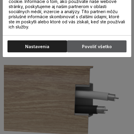
cookie. Informácie o tom, ako používate naše webové
nie je potrebné lišty po namontovaní tmeliť. Dekory sú
stránky, poskytujeme aj našim partnerom v oblasti
prispôsobené aktuálnym trendovým farbám podlahových
sociálnych médií, inzercie a analýzy. Títo partneri môžu
príslušné informácie skombinovať s ďalšími údajmi, ktoré
materiálov a ku každému dekoru lišty sú k dispozícii
ste im poskytli alebo ktoré od vás získali, keď ste používali
doplnky ( rohy, spojky, ukončenia ) v identických farbách.
ich služby.
Pri objednávke treba upresniť počet jednotlivých
prvkov.
Nastavenia
Povoliť všetko