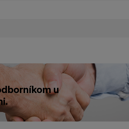
 odborníkom u
i.