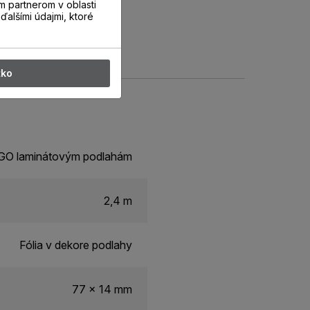
m partnerom v oblasti
ďalšími údajmi, ktoré
tko
ERGO laminátovým podlahám
2,4 m
Fólia v dekore podlahy
77 x 14 mm