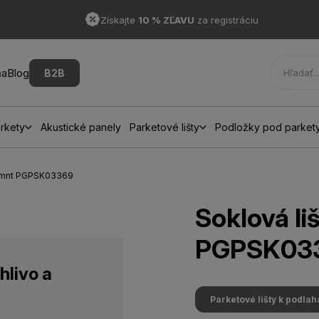
Získajte
10 % ZĽAVU
za registráciu
ňa
Blog
B2B
rkety
Akustické panely
Parketové lišty
Podložky pod parket
 Lmnt PGPSK03369
Soklová l
PGPSK03
hlivo a
Parketové lišty k podla