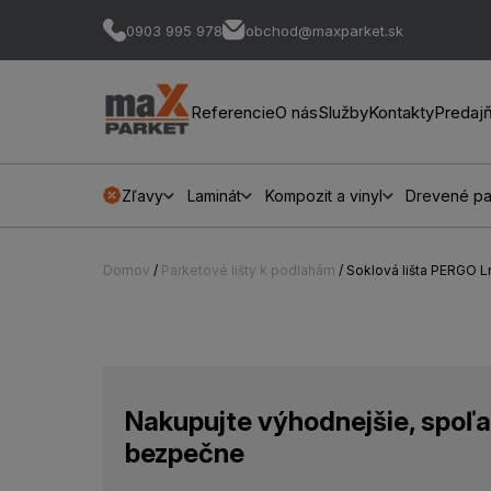
0903 995 978
obchod@maxparket.sk
Referencie
O nás
Služby
Kontakty
Predaj
Zľavy
Laminát
Kompozit a vinyl
Drevené pa
Domov
/
Parketové lišty k podlahám
/ Soklová lišta PERGO
Nakupujte výhodnejšie, spoľa
bezpečne