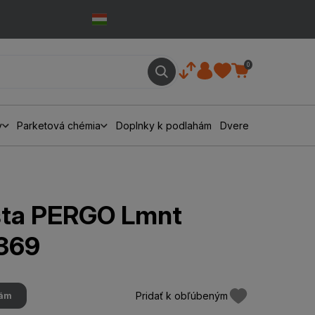
0
y
Parketová chémia
Doplnky k podlahám
Dvere
išta PERGO Lmnt
369
Pridať k obľúbeným
hám