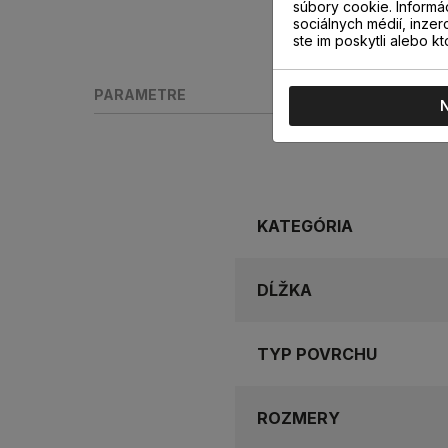
súbory cookie. Informá
sociálnych médií, inzer
ste im poskytli alebo kt
PARAMETRE
KATEGÓRIA
DĹŽKA
TYP POVRCHU
ROZMERY