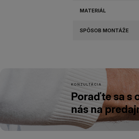
MATERIÁL
SPÔSOB MONTÁŽE
KONZULTÁCIA
Poraďte sa s
nás na predajn