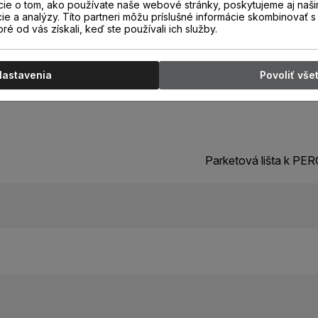
cie o tom, ako používate naše webové stránky, poskytujeme aj naši
cie a analýzy. Títo partneri môžu príslušné informácie skombinovať s 
oré od vás získali, keď ste používali ich služby.
Nastavenia
Povoliť vše
Parketová lišta k P