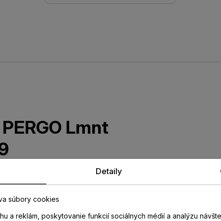
ta PERGO Lmnt
9
Detaily
dekore laminátovej podlahy so
opotrebovaniu. Nevhodné do
va súbory cookies
u a reklám, poskytovanie funkcií sociálnych médií a analýzu návšt