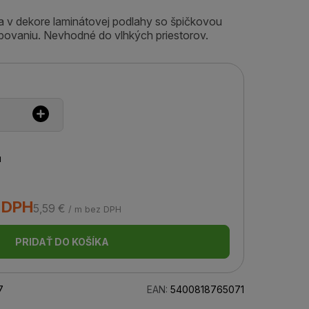
šta v dekore laminátovej podlahy so špičkovou
bovaniu. Nevhodné do vlhkých priestorov.
u
s DPH
5,59 €
/ m bez DPH
PRIDAŤ DO KOŠÍKA
7
EAN:
5400818765071