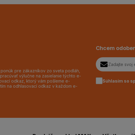
Chcem odober
h ponúk pre zákazníkov zo sveta podláh,
pracúvať výlučne na zasielanie týchto e-
Súhlasím so s
dzovací odkaz, ktorý vám pošleme e-
utím na odhlasovací odkaz v každom e-