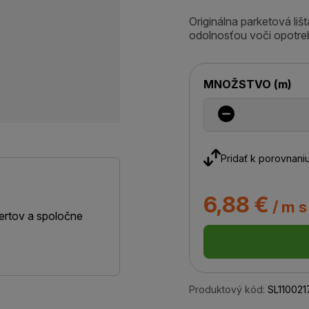
Originálna parketová li
odolnosťou voči opotre
MNOŽSTVO
(
m
)
Pridať k porovnani
6,88 €
/ m 
ertov a spoločne
Produktový kód:
SL110021