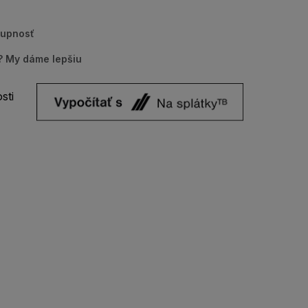
tupnosť
u? My dáme lepšiu
sti