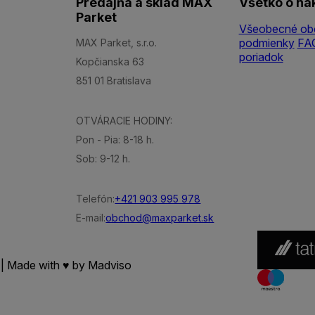
Predajňa a sklad MAX
Všetko o ná
Parket
Všeobecné ob
podmienky
FA
MAX Parket, s.r.o.
poriadok
Kopčianska 63
851 01 Bratislava
OTVÁRACIE HODINY:
Pon - Pia: 8-18 h.
Sob: 9-12 h.
Telefón:
+421 903 995 978
E-mail:
obchod@maxparket.sk
 | Made with ♥ by
Madviso