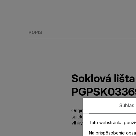
POPIS
Soklová liš
PGPSK0336
Súhlas
Originálna parketová lišta v 
špičkovou odolnosťou voči 
vlhkých priestorov.
Táto webstránka použí
Na prispôsobenie obsah