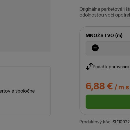
Originálna parketová li
odolnosťou voči opotre
MNOŽSTVO
(
m
)
Pridať k porovnani
6,88 €
/ m 
ertov a spoločne
Produktový kód:
SL110022