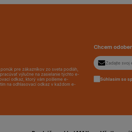
Chcem odober
h ponúk pre zákazníkov zo sveta podláh,
pracúvať výlučne na zasielanie týchto e-
Súhlasím so s
dzovací odkaz, ktorý vám pošleme e-
utím na odhlasovací odkaz v každom e-