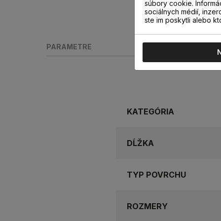
súbory cookie. Informá
sociálnych médií, inzer
ste im poskytli alebo kt
PARAMETRE
KATEGÓRIA
DĹŽKA
TYP POVRCHU
ROZMERY