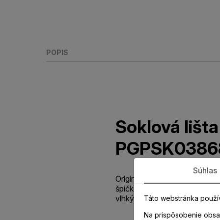
POPIS
Soklová liš
PGPSK0386
Súhlas
Originálna parketová lišta v 
špičkovou odolnosťou voči 
vlhkých priestorov.
Táto webstránka použí
Na prispôsobenie obsah