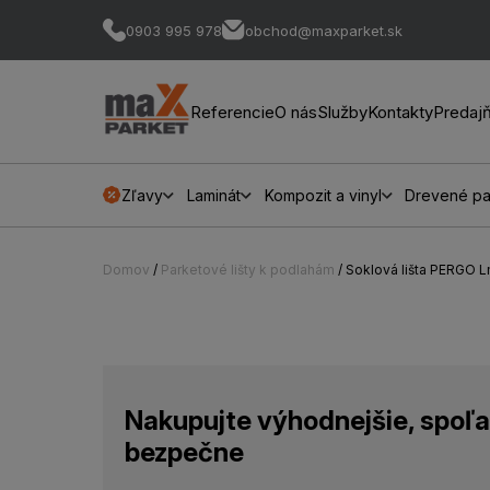
0903 995 978
obchod@maxparket.sk
Referencie
O nás
Služby
Kontakty
Predaj
Zľavy
Laminát
Kompozit a vinyl
Drevené pa
Domov
/
Parketové lišty k podlahám
/ Soklová lišta PERGO
Nakupujte výhodnejšie, spoľa
bezpečne