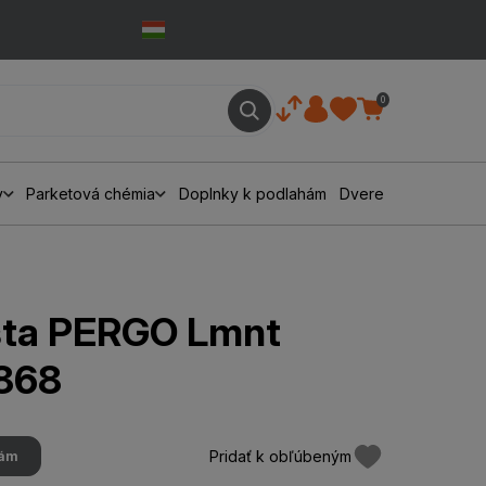
0
y
Parketová chémia
Doplnky k podlahám
Dvere
išta PERGO Lmnt
868
Pridať k obľúbeným
hám