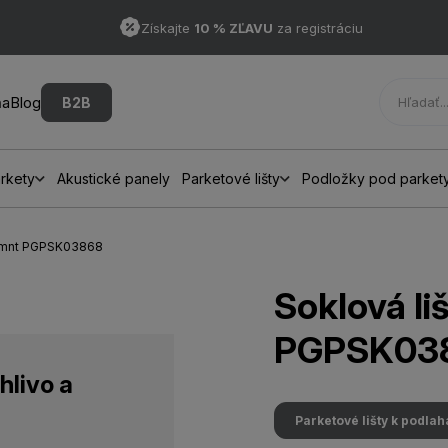
Získajte
10 % ZĽAVU
za registráciu
ňa
Blog
B2B
rkety
Akustické panely
Parketové lišty
Podložky pod parket
 Lmnt PGPSK03868
Soklová l
PGPSK03
hlivo a
Parketové lišty k podla