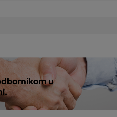
 odborníkom u
i.