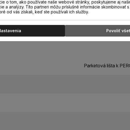
cie o tom, ako používate naše webové stránky, poskytujeme aj naši
cie a analýzy. Títo partneri môžu príslušné informácie skombinovať s 
oré od vás získali, keď ste používali ich služby.
Nastavenia
Povoliť vše
Parketová lišta k P