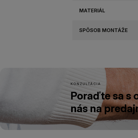
MATERIÁL
SPÔSOB MONTÁŽE
KONZULTÁCIA
Poraďte sa s
nás na predajn