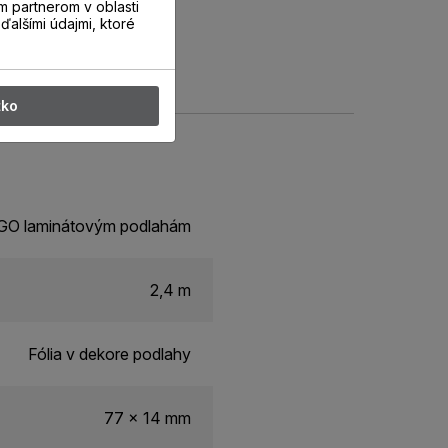
m partnerom v oblasti
ďalšími údajmi, ktoré
tko
ERGO laminátovým podlahám
2,4 m
Fólia v dekore podlahy
77 x 14 mm