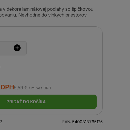
šta v dekore laminátovej podlahy so špičkovou
bovaniu. Nevhodné do vlhkých priestorov.
u
s DPH
5,59 €
/ m bez DPH
PRIDAŤ DO KOŠÍKA
7
EAN:
5400818765125