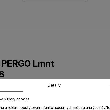
ta PERGO Lmnt
8
Detaily
dekore laminátovej podlahy so
opotrebovaniu. Nevhodné do
va súbory cookies
u a reklám, poskytovanie funkcií sociálnych médií a analýzu návšt