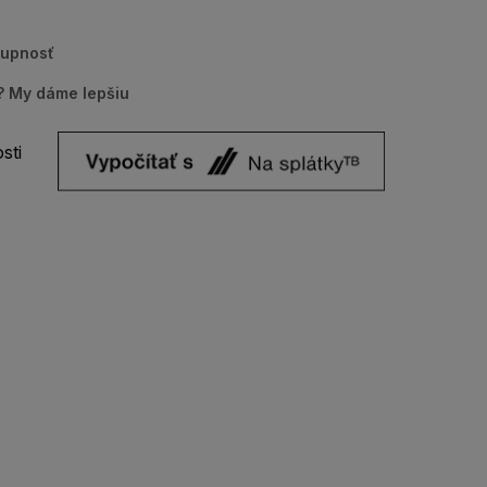
tupnosť
u? My dáme lepšiu
sti