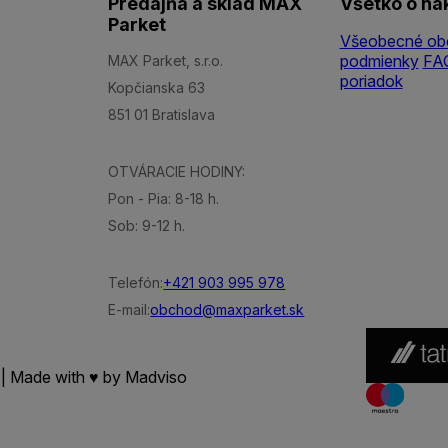
Predajňa a sklad MAX
Všetko o ná
Parket
Všeobecné ob
podmienky
FA
MAX Parket, s.r.o.
poriadok
Kopčianska 63
851 01 Bratislava
OTVÁRACIE HODINY:
Pon - Pia: 8-18 h.
Sob: 9-12 h.
Telefón:
+421 903 995 978
E-mail:
obchod@maxparket.sk
 | Made with ♥ by
Madviso