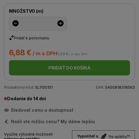
MNOŽSTVO
(
m
)
Pridať k porovnaniu
6,88 €
/ m s DPH
5,59 €
/ m bez DPH
PRIDAŤ DO KOŠÍKA
Produktový kód:
SL1100151
EAN:
5400818316563
Dodanie do 14 dní
Sledovať cenu a dostupnosť
Našli ste nižšiu cenu? My dáme lepšiu
Využite výhodné možnosti
nákupu na splátky.