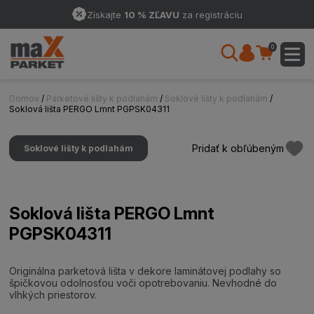
Získajte
10 % ZĽAVU
za registráciu
0
Domov
/
Parketové lišty k podlahám
/
Soklové lišty k podlahám
/
Soklová lišta PERGO Lmnt PGPSK04311
Pridať k obľúbeným
Soklové lišty k podlahám
Soklová lišta PERGO Lmnt
PGPSK04311
Originálna parketová lišta v dekore laminátovej podlahy so
špičkovou odolnosťou voči opotrebovaniu. Nevhodné do
vlhkých priestorov.