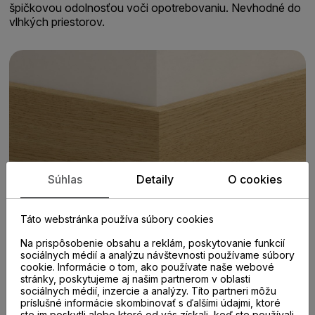
špičkovou odolnosťou voči opotrebovaniu. Nevhodné do
vlhkých priestorov.
Súhlas
Detaily
O cookies
Táto webstránka používa súbory cookies
Na prispôsobenie obsahu a reklám, poskytovanie funkcií
sociálnych médií a analýzu návštevnosti používame súbory
cookie. Informácie o tom, ako používate naše webové
stránky, poskytujeme aj našim partnerom v oblasti
sociálnych médií, inzercie a analýzy. Títo partneri môžu
príslušné informácie skombinovať s ďalšími údajmi, ktoré
ste im poskytli alebo ktoré od vás získali, keď ste používali