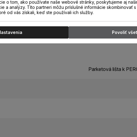
cie o tom, ako používate naše webové stránky, poskytujeme aj naši
cie a analýzy. Títo partneri môžu príslušné informácie skombinovať s 
oré od vás získali, keď ste používali ich služby.
Nastavenia
Povoliť vše
Parketová lišta k P