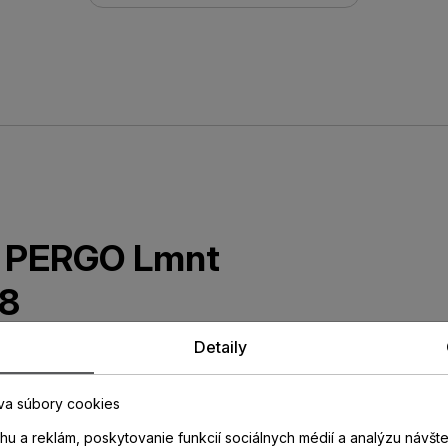
ta PERGO Lmnt
8
Detaily
dekore laminátovej podlahy so
opotrebovaniu. Nevhodné do
va súbory cookies
u a reklám, poskytovanie funkcií sociálnych médií a analýzu návšt