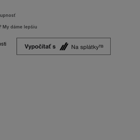
tupnosť
u? My dáme lepšiu
sti