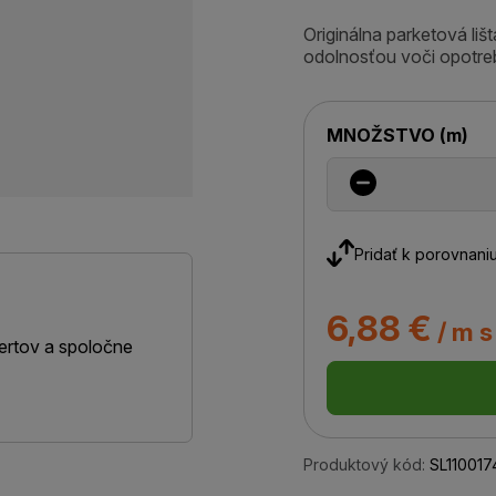
Originálna parketová li
odolnosťou voči opotre
MNOŽSTVO
(
m
)
Pridať k porovnani
6,88 €
/ m 
ertov a spoločne
Produktový kód:
SL110017