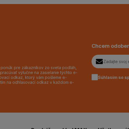
Chcem odober
h ponúk pre zákazníkov zo sveta podláh,
pracúvať výlučne na zasielanie týchto e-
Súhlasím so s
dzovací odkaz, ktorý vám pošleme e-
utím na odhlasovací odkaz v každom e-