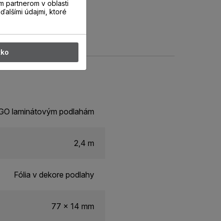
m partnerom v oblasti
ďalšími údajmi, ktoré
tko
ERGO laminátovým podlahám
2,4 m
Fólia v dekore podlahy
77 x 14 mm