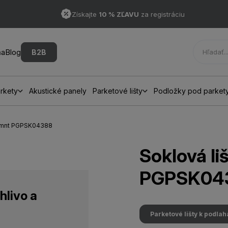
Získajte
10 % ZĽAVU
za registráciu
ňa
Blog
B2B
rkety
Akustické panely
Parketové lišty
Podložky pod parket
 Lmnt PGPSK04388
Soklová l
PGPSK04
hlivo a
Parketové lišty k podla