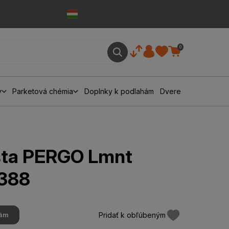
0
y
Parketová chémia
Doplnky k podlahám
Dvere
išta PERGO Lmnt
388
Pridať k obľúbeným
hám