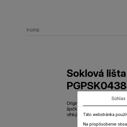
POPIS
Soklová liš
PGPSK0438
Súhlas
Originálna parketová lišta v 
špičkovou odolnosťou voči 
vlhkých priestorov.
Táto webstránka použí
Na prispôsobenie obsah