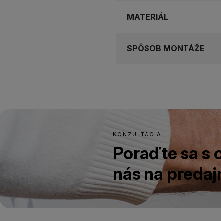
MATERIÁL
SPÔSOB MONTÁŽE
KONZULTÁCIA
Poraďte sa s
nás na predajn