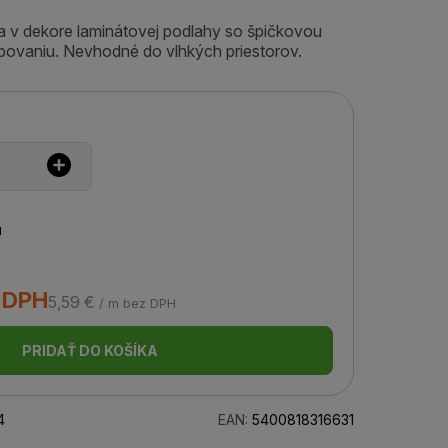
šta v dekore laminátovej podlahy so špičkovou
bovaniu. Nevhodné do vlhkých priestorov.
u
s DPH
5,59 €
/ m bez DPH
PRIDAŤ DO KOŠÍKA
4
EAN:
5400818316631