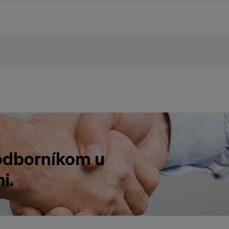
 odborníkom u
i.