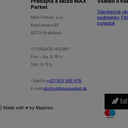
Predajňa a sklad MAX
Všetko o ná
Parket
Všeobecné ob
podmienky
FA
MAX Parket, s.r.o.
poriadok
Kopčianska 63
851 01 Bratislava
OTVÁRACIE HODINY:
Pon - Pia: 8-18 h.
Sob: 9-12 h.
Telefón:
+421 903 995 978
E-mail:
obchod@maxparket.sk
 | Made with ♥ by
Madviso