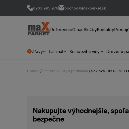
0903 995 978
obchod@maxparket.sk
Referencie
O nás
Služby
Kontakty
Predaj
Zľavy
Laminát
Kompozit a vinyl
Drevené pa
Domov
/
Parketové lišty k podlahám
/ Soklová lišta PERGO
Nakupujte výhodnejšie, spoľa
bezpečne