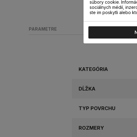
súbory cookie. Informá
sociálnych médií, inzer
ste im poskytli alebo kt
PARAMETRE
KATEGÓRIA
DĹŽKA
TYP POVRCHU
ROZMERY