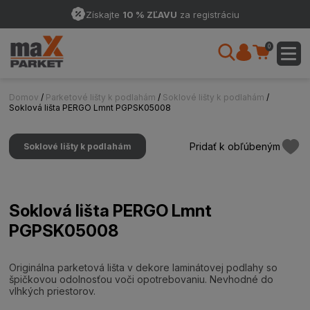
Získajte
10 % ZĽAVU
za registráciu
0
Domov
/
Parketové lišty k podlahám
/
Soklové lišty k podlahám
/
Soklová lišta PERGO Lmnt PGPSK05008
Pridať k obľúbeným
Soklové lišty k podlahám
Soklová lišta PERGO Lmnt
PGPSK05008
Originálna parketová lišta v dekore laminátovej podlahy so
špičkovou odolnosťou voči opotrebovaniu. Nevhodné do
vlhkých priestorov.