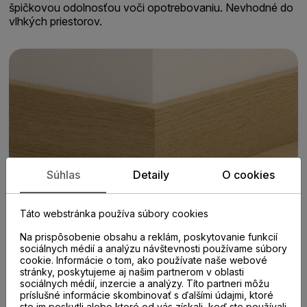
špičkovou odolnosťou voči opotrebovaniu. Nevhodné do
vlhkých priestorov.
Súhlas
Detaily
O cookies
Táto webstránka používa súbory cookies
Na prispôsobenie obsahu a reklám, poskytovanie funkcií
sociálnych médií a analýzu návštevnosti používame súbory
cookie. Informácie o tom, ako používate naše webové
stránky, poskytujeme aj našim partnerom v oblasti
sociálnych médií, inzercie a analýzy. Títo partneri môžu
príslušné informácie skombinovať s ďalšími údajmi, ktoré
ste im poskytli alebo ktoré od vás získali, keď ste používali