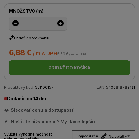
MNOŽSTVO
(
m
)
Pridať k porovnaniu
6,88 €
/ m s DPH
5,59 €
/ m bez DPH
PRIDAŤ DO KOŠÍKA
Produktový kód:
SL1100157
EAN:
5400818789121
Dodanie do 14 dní
Sledovať cenu a dostupnosť
Našli ste nižšiu cenu? My dáme lepšiu
Využite výhodné možnosti
nákupu na splátky.