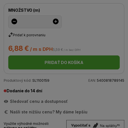
MNOŽSTVO
(
m
)
Pridať k porovnaniu
6,88 €
/ m s DPH
5,59 €
/ m bez DPH
PRIDAŤ DO KOŠÍKA
Produktový kód:
SL1100159
EAN:
5400818789145
Dodanie do 14 dní
Sledovať cenu a dostupnosť
Našli ste nižšiu cenu? My dáme lepšiu
Využite výhodné možnosti
nákupu na splátky.