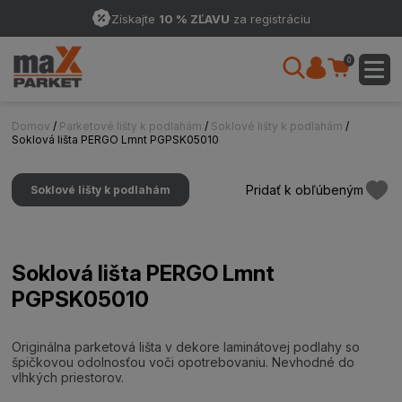
Získajte
10 % ZĽAVU
za registráciu
0
Domov
/
Parketové lišty k podlahám
/
Soklové lišty k podlahám
/
Soklová lišta PERGO Lmnt PGPSK05010
Pridať k obľúbeným
Soklové lišty k podlahám
Soklová lišta PERGO Lmnt
PGPSK05010
Originálna parketová lišta v dekore laminátovej podlahy so
špičkovou odolnosťou voči opotrebovaniu. Nevhodné do
vlhkých priestorov.