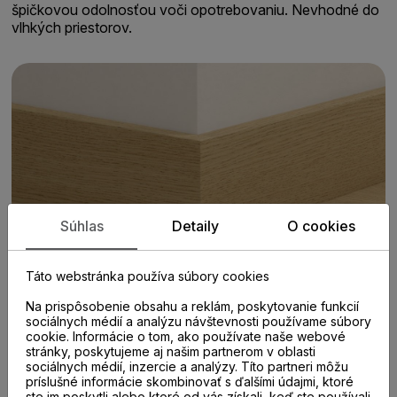
špičkovou odolnosťou voči opotrebovaniu. Nevhodné do
vlhkých priestorov.
Súhlas
Detaily
O cookies
Táto webstránka používa súbory cookies
Na prispôsobenie obsahu a reklám, poskytovanie funkcií
sociálnych médií a analýzu návštevnosti používame súbory
cookie. Informácie o tom, ako používate naše webové
stránky, poskytujeme aj našim partnerom v oblasti
sociálnych médií, inzercie a analýzy. Títo partneri môžu
príslušné informácie skombinovať s ďalšími údajmi, ktoré
ste im poskytli alebo ktoré od vás získali, keď ste používali