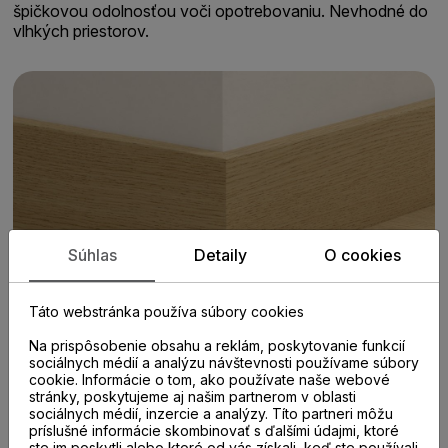
špičkovou odolnosťou voči opotrebovaniu. Nevhodné do
vlhkých priestorov.
Súhlas
Detaily
O cookies
Táto webstránka používa súbory cookies
Na prispôsobenie obsahu a reklám, poskytovanie funkcií
sociálnych médií a analýzu návštevnosti používame súbory
cookie. Informácie o tom, ako používate naše webové
stránky, poskytujeme aj našim partnerom v oblasti
sociálnych médií, inzercie a analýzy. Títo partneri môžu
príslušné informácie skombinovať s ďalšími údajmi, ktoré
ste im poskytli alebo ktoré od vás získali, keď ste používali