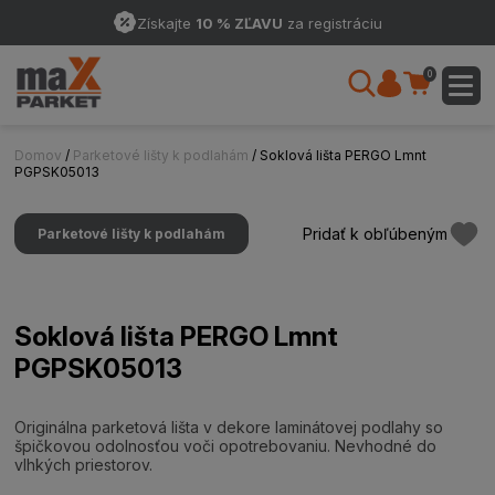
Získajte
10 % ZĽAVU
za registráciu
0
Domov
/
Parketové lišty k podlahám
/ Soklová lišta PERGO Lmnt
PGPSK05013
Pridať k obľúbeným
Parketové lišty k podlahám
Soklová lišta PERGO Lmnt
PGPSK05013
Originálna parketová lišta v dekore laminátovej podlahy so
špičkovou odolnosťou voči opotrebovaniu. Nevhodné do
vlhkých priestorov.