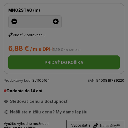
MNOŽSTVO
(
m
)
Pridať k porovnaniu
6,88 €
/ m s DPH
5,59 €
/ m bez DPH
PRIDAŤ DO KOŠÍKA
Produktový kód:
SL1100164
EAN:
5400818789220
Dodanie do 14 dní
Sledovať cenu a dostupnosť
Našli ste nižšiu cenu? My dáme lepšiu
Využite výhodné možnosti
nákupu na splátky.