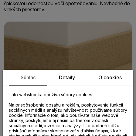
špičkovou odolnosťou voči opotrebovaniu. Nevhodné do
vlhkých priestorov.
Súhlas
Detaily
O cookies
Táto webstránka používa súbory cookies
Na prispôsobenie obsahu a reklám, poskytovanie funkcií
sociálnych médií a analýzu návštevnosti používame súbory
cookie. Informácie o tom, ako používate naše webové
stránky, poskytujeme aj našim partnerom v oblasti
sociálnych médií, inzercie a analýzy. Títo partneri môžu
príslušné informácie skombinovať s ďalšími údajmi, ktoré
ste im poskytli alebo ktoré od vás získali, keď ste používali