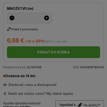
MNOŽSTVO
(
m
)
Pridať k porovnaniu
6,88 €
/ m s DPH
5,59 €
/ m bez DPH
PRIDAŤ DO KOŠÍKA
Produktový kód:
SL1100166
EAN:
5400818789244
Dodanie do 14 dní
Sledovať cenu a dostupnosť
Našli ste nižšiu cenu? My dáme lepšiu
Využite výhodné možnosti
nákupu na splátky.