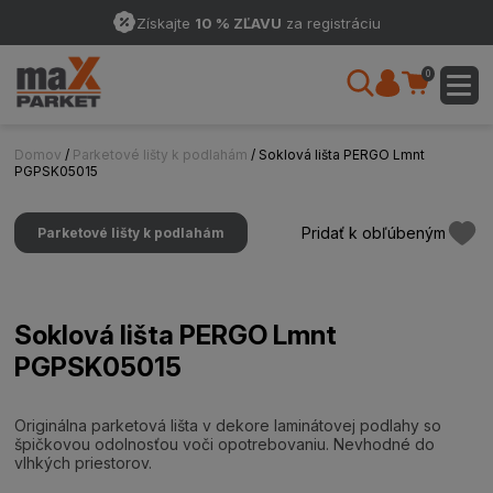
Získajte
10 % ZĽAVU
za registráciu
0
Domov
/
Parketové lišty k podlahám
/ Soklová lišta PERGO Lmnt
PGPSK05015
Pridať k obľúbeným
Parketové lišty k podlahám
Soklová lišta PERGO Lmnt
PGPSK05015
Originálna parketová lišta v dekore laminátovej podlahy so
špičkovou odolnosťou voči opotrebovaniu. Nevhodné do
vlhkých priestorov.