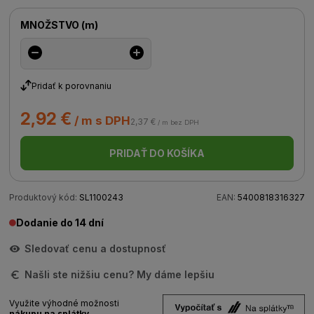
MNOŽSTVO
(
m
)
Pridať k porovnaniu
2,92 €
/ m s DPH
2,37 €
/ m bez DPH
PRIDAŤ DO KOŠÍKA
Produktový kód:
SL1100243
EAN:
5400818316327
Dodanie do 14 dní
Sledovať cenu a dostupnosť
Našli ste nižšiu cenu? My dáme lepšiu
Využite výhodné možnosti
nákupu na splátky.