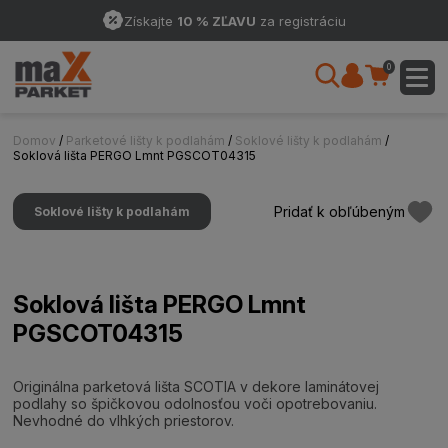
Získajte
10 % ZĽAVU
za registráciu
0
Domov
/
Parketové lišty k podlahám
/
Soklové lišty k podlahám
/
Soklová lišta PERGO Lmnt PGSCOT04315
Pridať k obľúbeným
Soklové lišty k podlahám
Soklová lišta PERGO Lmnt
PGSCOT04315
Originálna parketová lišta SCOTIA v dekore laminátovej
podlahy so špičkovou odolnosťou voči opotrebovaniu.
Nevhodné do vlhkých priestorov.