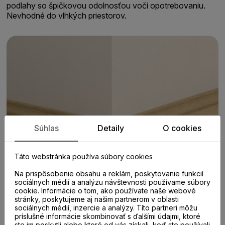
podlahy so špičkovou odolnosťou voči opotrebovaniu.
Nevhodné do vlhkých priestorov.
Súhlas
Detaily
O cookies
Táto webstránka používa súbory cookies
Na prispôsobenie obsahu a reklám, poskytovanie funkcií
sociálnych médií a analýzu návštevnosti používame súbory
cookie. Informácie o tom, ako používate naše webové
stránky, poskytujeme aj našim partnerom v oblasti
sociálnych médií, inzercie a analýzy. Títo partneri môžu
príslušné informácie skombinovať s ďalšími údajmi, ktoré
ste im poskytli alebo ktoré od vás získali, keď ste používali