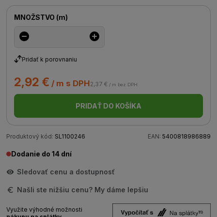
MNOŽSTVO
(
m
)
Pridať k porovnaniu
2,92 €
/ m s DPH
2,37 €
/ m bez DPH
PRIDAŤ DO KOŠÍKA
Produktový kód:
SL1100246
EAN:
5400818986889
Dodanie do 14 dní
Sledovať cenu a dostupnosť
Našli ste nižšiu cenu? My dáme lepšiu
Využite výhodné možnosti
nákupu na splátky.