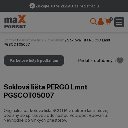
Získajte
10 % ZĽAVU
za registráciu
0
Domov
/
Parketové lišty k podlahám
/ Soklová lišta PERGO Lmnt
PGSCOT05007
Pridať k obľúbeným
Parketové lišty k podlahám
Soklová lišta PERGO Lmnt
PGSCOT05007
Originálna parketová lišta SCOTIA v dekore laminátovej
podlahy so špičkovou odolnosťou voči opotrebovaniu.
Nevhodné do vlhkých priestorov.