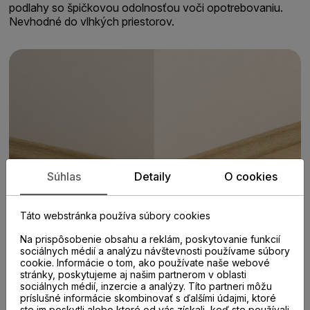
podlahy so špičkovou odolnosťou voči opotrebovaniu.
Nevhodné do vlhkých priestorov.
Súhlas
Detaily
O cookies
Táto webstránka používa súbory cookies
Na prispôsobenie obsahu a reklám, poskytovanie funkcií
sociálnych médií a analýzu návštevnosti používame súbory
cookie. Informácie o tom, ako používate naše webové
stránky, poskytujeme aj našim partnerom v oblasti
sociálnych médií, inzercie a analýzy. Títo partneri môžu
príslušné informácie skombinovať s ďalšími údajmi, ktoré
ste im poskytli alebo ktoré od vás získali, keď ste používali