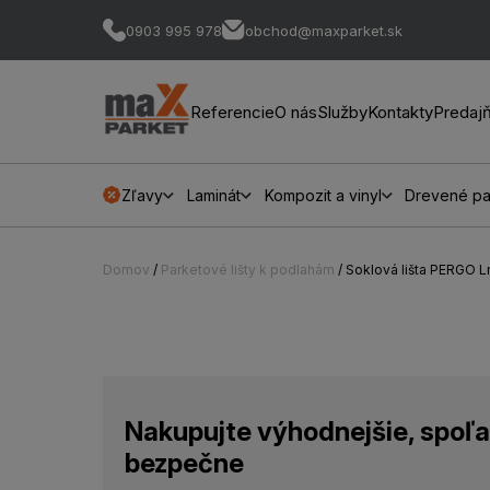
0903 995 978
obchod@maxparket.sk
Referencie
O nás
Služby
Kontakty
Predaj
Zľavy
Laminát
Kompozit a vinyl
Drevené pa
Domov
/
Parketové lišty k podlahám
/ Soklová lišta PERGO
Nakupujte výhodnejšie, spoľa
bezpečne