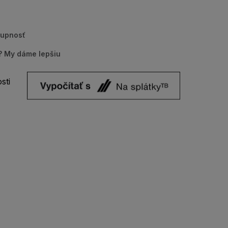
tupnosť
u? My dáme lepšiu
sti