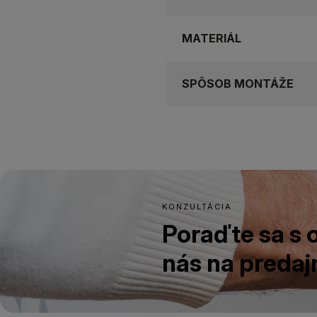
MATERIÁL
SPÔSOB MONTÁŽE
KONZULTÁCIA
Poraďte sa s
nás na predajn