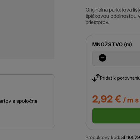
Originálna parketová li
špičkovou odolnosťou 
priestorov.
MNOŽSTVO
(
m
)
Pridať k porovnani
2,92 €
/ m s
ertov a spoločne
Produktový kód:
SL11002