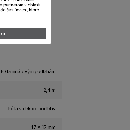
m partnerom v oblasti
ďalšími údajmi, ktoré
tko
ERGO laminátovým podlahám
2,4 m
Fólia v dekore podlahy
17 x 17 mm