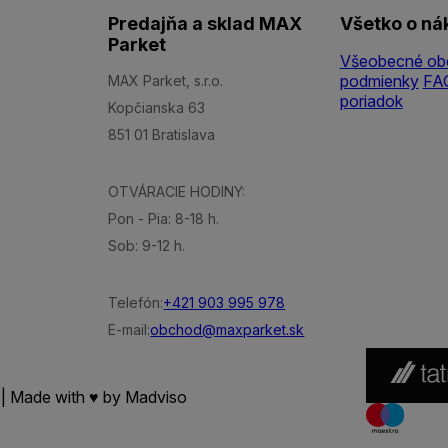
Predajňa a sklad MAX
Všetko o ná
Parket
Všeobecné ob
podmienky
FA
MAX Parket, s.r.o.
poriadok
Kopčianska 63
851 01 Bratislava
OTVÁRACIE HODINY:
Pon - Pia: 8-18 h.
Sob: 9-12 h.
Telefón:
+421 903 995 978
E-mail:
obchod@maxparket.sk
 | Made with ♥ by
Madviso