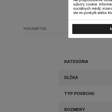
súbory cookie. Informá
sociálnych médií, inzer
ste im poskytli alebo kt
PARAMETRE
KATEGÓRIA
DĹŽKA
TYP POVRCHU
ROZMERY