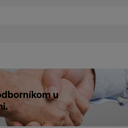
 odborníkom u
i.