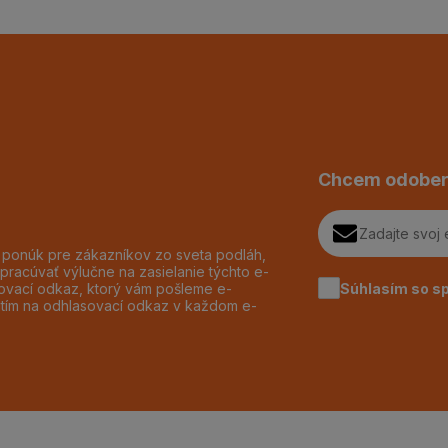
Chcem odober
h ponúk pre zákazníkov zo sveta podláh,
pracúvať výlučne na zasielanie týchto e-
Súhlasím so s
dzovací odkaz, ktorý vám pošleme e-
utím na odhlasovací odkaz v každom e-