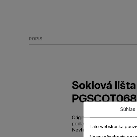
POPIS
Soklová liš
PGSCOT068
Súhlas
Originálna parketová lišta S
podlahy so špičkovou odolno
Táto webstránka použí
Nevhodné do vlhkých priesto
Na prispôsobenie obsah