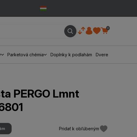
0
y
Parketová chémia
Doplnky k podlahám
Dvere
išta PERGO Lmnt
6801
Pridať k obľúbeným
hám