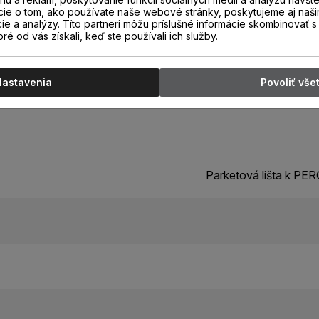
cie o tom, ako používate naše webové stránky, poskytujeme aj naši
cie a analýzy. Títo partneri môžu príslušné informácie skombinovať s 
oré od vás získali, keď ste používali ich služby.
Nastavenia
Povoliť vše
Parketová lišta k P