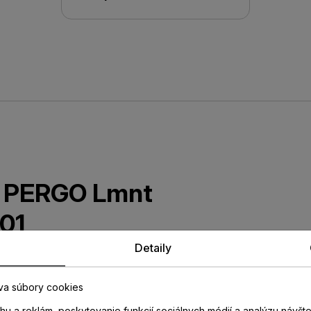
ta PERGO Lmnt
01
Detaily
COTIA v dekore laminátovej
sťou voči opotrebovaniu.
va súbory cookies
rov.
u a reklám, poskytovanie funkcií sociálnych médií a analýzu návšt