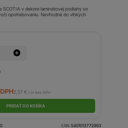
šta SCOTIA v dekore laminátovej podlahy so
voči opotrebovaniu. Nevhodné do vlhkých
u
 DPH
2,37 €
/ m bez DPH
PRIDAŤ DO KOŠÍKA
90
EAN:
5401013772963