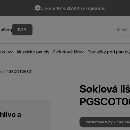
Získajte
10 % ZĽAVU
za registráciu
ňa
Blog
B2B
rkety
Akustické panely
Parketové lišty
Podložky pod parket
 Lmnt PGSCOT06801
Soklová l
PGSCOT0
hlivo a
Parketové lišty k podla