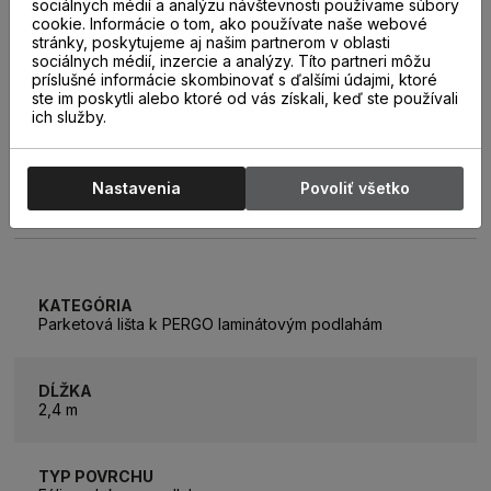
sociálnych médií a analýzu návštevnosti používame súbory
cookie. Informácie o tom, ako používate naše webové
stránky, poskytujeme aj našim partnerom v oblasti
sociálnych médií, inzercie a analýzy. Títo partneri môžu
príslušné informácie skombinovať s ďalšími údajmi, ktoré
ste im poskytli alebo ktoré od vás získali, keď ste používali
ich služby.
Nastavenia
Povoliť všetko
PARAMETRE
KATEGÓRIA
Parketová lišta k PERGO laminátovým podlahám
DĹŽKA
2,4 m
TYP POVRCHU