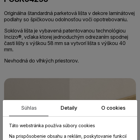
Originálna štandardná parketová lišta v dekore laminátovej
podlahy so špičkovou odolnosťou voči opotrebovaniu.
Soklová lišta je vybavená patentovanou technológiou
Incizo®, vďaka ktorej jednoduchým odrezaním spodnej
časti lišty s výškou 58 mm sa vytvorí lišta s výškou 40
mm.
Nevhodná do vlhkých priestorov.
Súhlas
Detaily
O cookies
Táto webstránka používa súbory cookies
Na prispôsobenie obsahu a reklám, poskytovanie funkcií