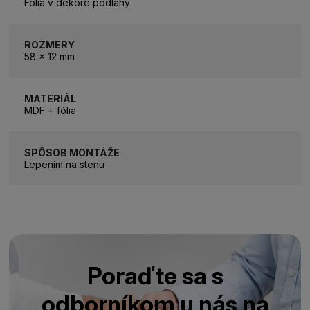
Fólia v dekore podlahy
ROZMERY
58 x 12 mm
MATERIÁL
MDF + fólia
SPÔSOB MONTÁŽE
Lepením na stenu
Poraďte sa s
odborníkom u nás na