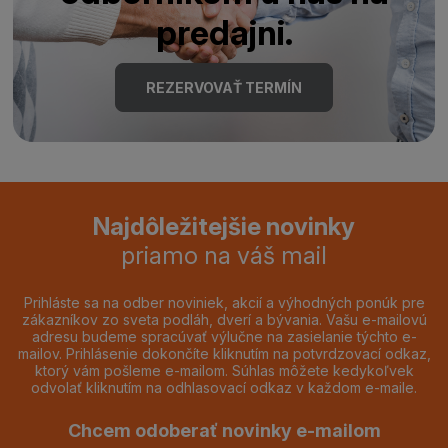
predajni.
REZERVOVAŤ TERMÍN
Najdôležitejšie novinky
priamo na váš mail
Prihláste sa na odber noviniek, akcií a výhodných ponúk pre
zákazníkov zo sveta podláh, dverí a bývania. Vašu e-mailovú
adresu budeme spracúvať výlučne na zasielanie týchto e-
mailov. Prihlásenie dokončíte kliknutím na potvrdzovací odkaz,
ktorý vám pošleme e-mailom. Súhlas môžete kedykoľvek
odvolať kliknutím na odhlasovací odkaz v každom e-maile.
Chcem odoberať novinky e-mailom