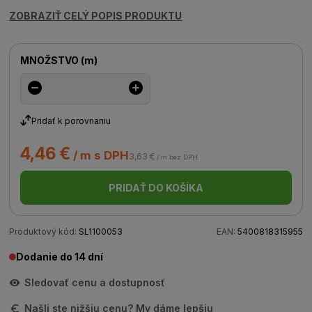
ZOBRAZIŤ CELÝ POPIS PRODUKTU
MNOŽSTVO
(
m
)
Pridať k porovnaniu
4,46 €
/ m s DPH
3,63 €
/ m bez DPH
PRIDAŤ DO KOŠÍKA
Produktový kód:
SL1100053
EAN:
5400818315955
Dodanie do 14 dní
Sledovať cenu a dostupnosť
Našli ste nižšiu cenu? My dáme lepšiu