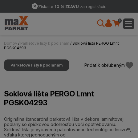
Získajte
10 % ZĽAVU
za registráciu
0
Domov
/
Parketové lišty k podlahám
/ Soklová lišta PERGO Lmnt
PGSK04293
Pridať k obľúbeným
Parketové lišty k podlahám
Soklová lišta PERGO Lmnt
PGSK04293
Originálna štandardná parketová lišta v dekore laminátovej
podlahy so špičkovou odolnosťou voči opotrebovaniu.
Soklová lišta je vybavená patentovanou technológiou Incizo®,
vďaka ktorej jednoduchým od...