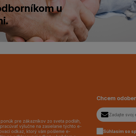
 odborníkom u
i.
Chcem odober
h ponúk pre zákazníkov zo sveta podláh,
pracúvať výlučne na zasielanie týchto e-
Súhlasím so s
dzovací odkaz, ktorý vám pošleme e-