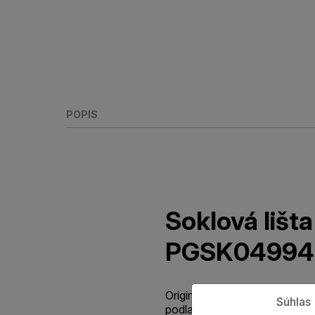
POPIS
Soklová liš
PGSK04994
Originálna štandardná parketo
Súhlas
podlahy so špičkovou odolno