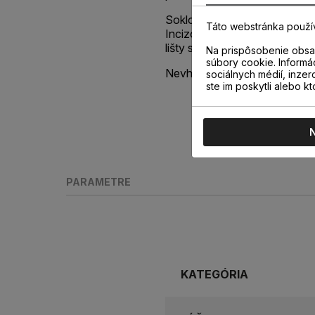
Soklová lišta je vybavená p
Táto webstránka použí
Incizo®, vďaka ktorej jedno
lišty s výškou 58 mm sa vytvo
Na prispôsobenie obsah
súbory cookie. Informá
Nevhodná do vlhkých priesto
sociálnych médií, inzer
ste im poskytli alebo kt
PARAMETRE
KATEGÓRIA