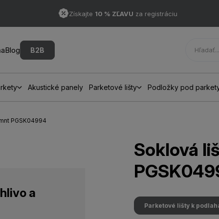
Získajte
10 % ZĽAVU
za registráciu
ňa
Blog
B2B
rkety
Akustické panely
Parketové lišty
Podložky pod parket
 Lmnt PGSK04994
Soklová l
PGSK049
hlivo a
Parketové lišty k podla