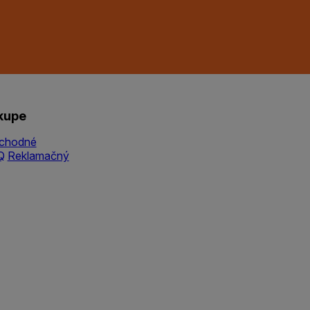
kupe
chodné
Q
Reklamačný