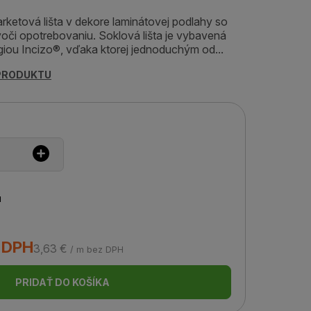
arketová lišta v dekore laminátovej podlahy so
oči opotrebovaniu. Soklová lišta je vybavená
iou Incizo®, vďaka ktorej jednoduchým od...
 PRODUKTU
u
s DPH
3,63 €
/ m bez DPH
PRIDAŤ DO KOŠÍKA