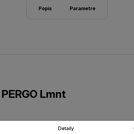
Popis
Parametre
ta PERGO Lmnt
vá lišta v dekore laminátovej
Detaily
sťou voči opotrebovaniu.