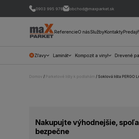
0903 995 978
obchod@maxparket.sk
Referencie
O nás
Služby
Kontakty
Predaj
Zľavy
Laminát
Kompozit a vinyl
Drevené pa
Domov
/
Parketové lišty k podlahám
/ Soklová lišta PERGO
Nakupujte výhodnejšie, spoľa
bezpečne