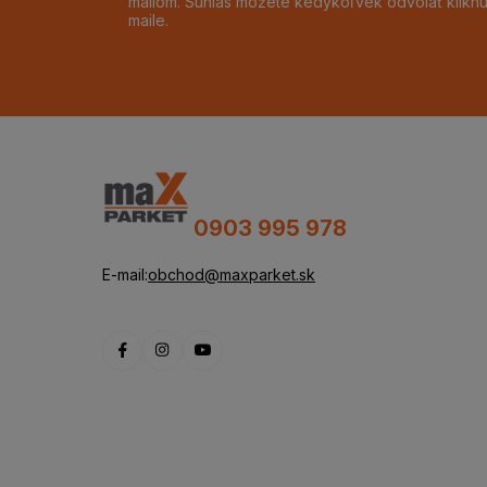
mailom. Súhlas môžete kedykoľvek odvolať klikn
maile.
0903 995 978
E-mail:
obchod@maxparket.sk