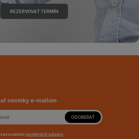
REZERVOVAŤ TERMÍN
ať novinky e-mailom
ODOBERAŤ
pracovaním
osobných údajov