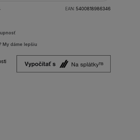
4
EAN:
5400818986346
tupnosť
u? My dáme lepšiu
sti