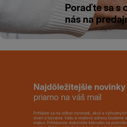
Poraďte sa s
nás na predajn
Najdôležitejšie novinky
priamo na váš mail
Prihláste sa na odber noviniek, akcií a výhodnýc
dverí a bývania. Vašu e-mailovú adresu budeme s
mailov. Prihlásenie dokončíte kliknutím na potvr