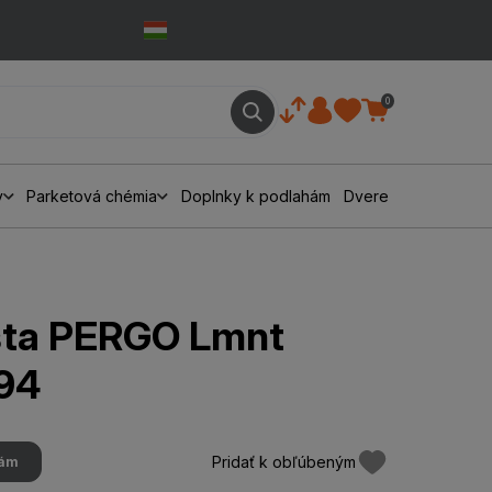
0
y
Parketová chémia
Doplnky k podlahám
Dvere
išta PERGO Lmnt
94
Pridať k obľúbeným
hám