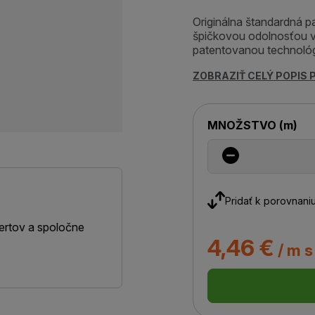
Originálna štandardná p
špičkovou odolnosťou v
patentovanou technológ
ZOBRAZIŤ CELÝ POPIS
MNOŽSTVO
(
m
)
Pridať k porovnani
ertov a spoločne
4,46 €
/ m 