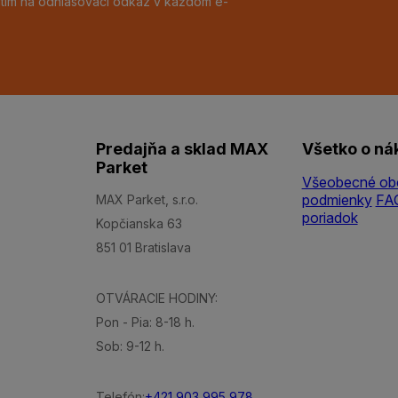
utím na odhlasovací odkaz v každom e-
Predajňa a sklad MAX
Všetko o ná
Parket
Všeobecné ob
podmienky
FA
MAX Parket, s.r.o.
poriadok
Kopčianska 63
851 01 Bratislava
OTVÁRACIE HODINY:
Pon - Pia: 8-18 h.
Sob: 9-12 h.
Telefón:
+421 903 995 978