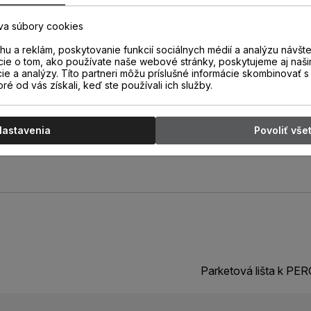
atentovanou technológiou
va súbory cookies
duchým odrezaním spodnej časti
rí lišta s výškou 40 mm.
u a reklám, poskytovanie funkcií sociálnych médií a analýzu návšt
cie o tom, ako používate naše webové stránky, poskytujeme aj naši
rov.
cie a analýzy. Títo partneri môžu príslušné informácie skombinovať s 
oré od vás získali, keď ste používali ich služby.
Nastavenia
Povoliť vše
Parketová lišta k P