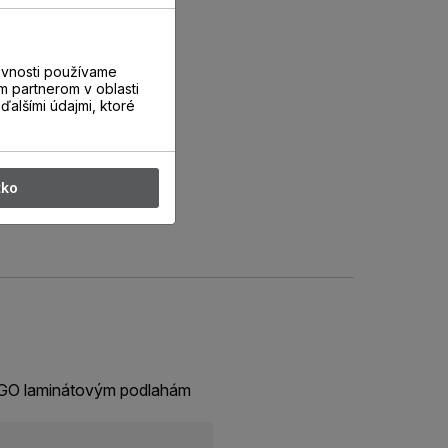
evnosti používame
m partnerom v oblasti
ďalšími údajmi, ktoré
tko
ERGO laminátovým podlahám