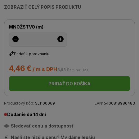
ZOBRAZIŤ CELÝ POPIS PRODUKTU
MNOŽSTVO
(
m
)
Pridať k porovnaniu
4,46 €
/ m s DPH
3,63 €
/ m bez DPH
PRIDAŤ DO KOŠÍKA
Produktový kód:
SL1100069
EAN:
5400818986483
Dodanie do 14 dní
Sledovať cenu a dostupnosť
Našli ste nižšiu cenu? My dáme lepšiu