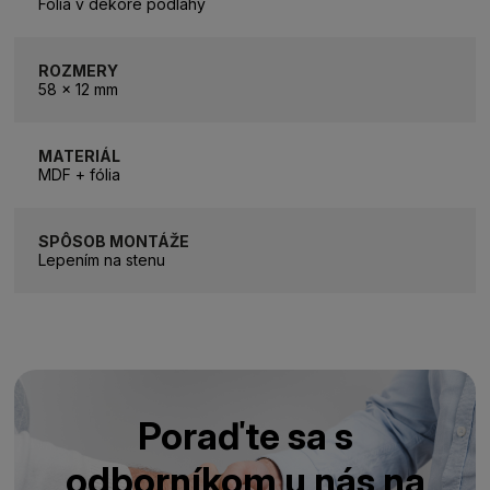
Fólia v dekore podlahy
ROZMERY
58 x 12 mm
MATERIÁL
MDF + fólia
SPÔSOB MONTÁŽE
Lepením na stenu
Poraďte sa s
odborníkom u nás na