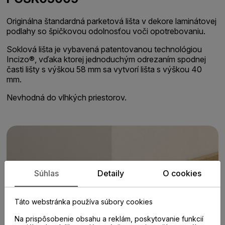
Originálna štandardná parketová lišta v dekore laminátovej
podlahy so špičkovou odolnosťou voči opotrebovaniu.
Soklová lišta je vybavená patentovanou technológiou
Incizo®, vďaka ktorej jednoduchým odrezaním spodnej
časti lišty s výškou 58 mm sa vytvorí lišta s výškou 40
mm.
Nevhodná do vlhkých priestorov.
Súhlas
Detaily
O cookies
Táto webstránka používa súbory cookies
Na prispôsobenie obsahu a reklám, poskytovanie funkcií