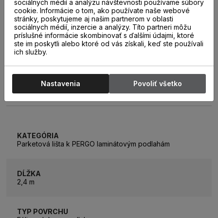
sociálnych médií a analýzu návštevnosti používame súbory
cookie. Informácie o tom, ako používate naše webové
stránky, poskytujeme aj našim partnerom v oblasti
sociálnych médií, inzercie a analýzy. Títo partneri môžu
príslušné informácie skombinovať s ďalšími údajmi, ktoré
ste im poskytli alebo ktoré od vás získali, keď ste používali
ich služby.
Nastavenia
Povoliť všetko
PARAMETRE
KATEGÓRIA
Parketová lišta k PERGO laminátovým podlahám
DĹŽKA
2,4 m
TYP POVRCHU