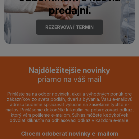
predajni.
REZERVOVAŤ TERMÍN
Najdôležitejšie novinky
priamo na váš mail
Prihláste sa na odber noviniek, akcií a výhodných ponúk pre
zákazníkov zo sveta podláh, dverí a bývania. Vašu e-mailovú
adresu budeme spracúvať výlučne na zasielanie týchto e-
mailov. Prihlásenie dokončíte kliknutím na potvrdzovací odkaz,
ktorý vám pošleme e-mailom. Súhlas môžete kedykoľvek
odvolať kliknutím na odhlasovací odkaz v každom e-maile.
Chcem odoberať novinky e-mailom