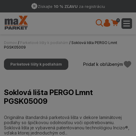
Získajte
10 % ZĽAVU
za registráciu
0
Domov
/
Parketové lišty k podlahám
/ Soklová lišta PERGO Lmnt
PGSK05009
Pridať k obľúbeným
Parketové lišty k podlahám
Soklová lišta PERGO Lmnt
PGSK05009
Originálna štandardná parketová lišta v dekore laminátovej
podlahy so špičkovou odolnosťou voči opotrebovaniu.
Soklová lišta je vybavená patentovanou technológiou Incizo®,
vďaka ktorej jednoduchým od...