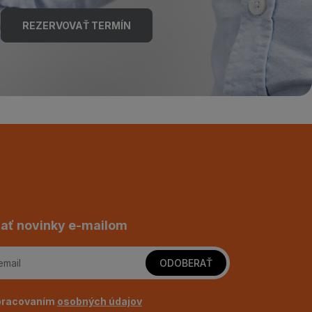
REZERVOVAŤ TERMÍN
ať novinky e-mailom
ODOBERAŤ
pracovaním
osobných údajov