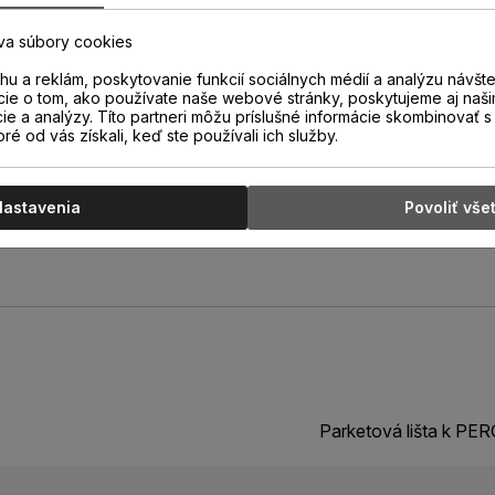
atentovanou technológiou
va súbory cookies
duchým odrezaním spodnej časti
rí lišta s výškou 40 mm.
u a reklám, poskytovanie funkcií sociálnych médií a analýzu návšt
cie o tom, ako používate naše webové stránky, poskytujeme aj naši
rov.
cie a analýzy. Títo partneri môžu príslušné informácie skombinovať s 
oré od vás získali, keď ste používali ich služby.
Nastavenia
Povoliť vše
Parketová lišta k P