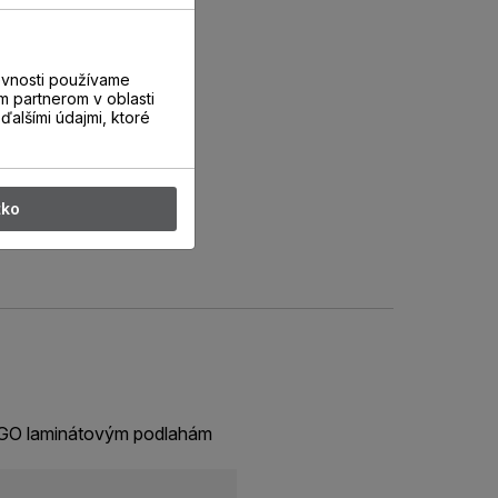
evnosti používame
m partnerom v oblasti
ďalšími údajmi, ktoré
tko
ERGO laminátovým podlahám