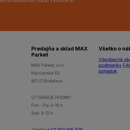
utím na odhlasovací odkaz v každom e-
Predajňa a sklad MAX
Všetko o ná
Parket
Všeobecné ob
podmienky
FA
MAX Parket, s.r.o.
poriadok
Kopčianska 63
851 01 Bratislava
OTVÁRACIE HODINY:
Pon - Pia: 8-18 h.
Sob: 9-12 h.
Telefón:
+421 903 995 978