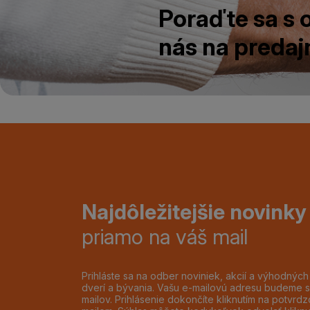
Poraďte sa s
nás na predajn
Najdôležitejšie novinky
priamo na váš mail
Prihláste sa na odber noviniek, akcií a výhodnýc
dverí a bývania. Vašu e-mailovú adresu budeme s
mailov. Prihlásenie dokončíte kliknutím na potvr