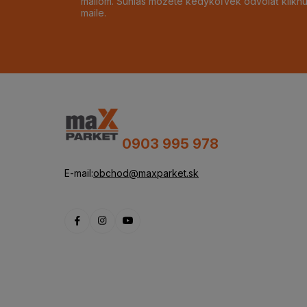
mailom. Súhlas môžete kedykoľvek odvolať klikn
maile.
0903 995 978
E-mail:
obchod@maxparket.sk