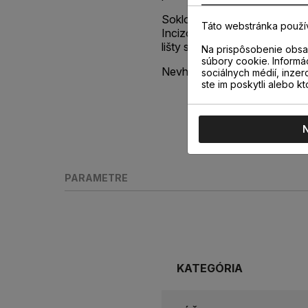
Soklová lišta je vybavená p
Táto webstránka použí
Incizo®, vďaka ktorej jedno
lišty s výškou 58 mm sa vytvo
Na prispôsobenie obsah
súbory cookie. Informá
Nevhodná do vlhkých priesto
sociálnych médií, inzer
ste im poskytli alebo kt
PARAMETRE
KATEGÓRIA