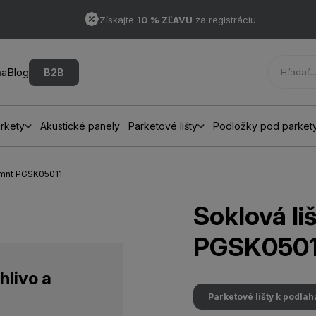
Získajte
10 % ZĽAVU
za registráciu
ňa
Blog
B2B
rkety
Akustické panely
Parketové lišty
Podložky pod parket
Lmnt PGSK05011
Soklová l
PGSK0501
hlivo a
Parketové lišty k podla