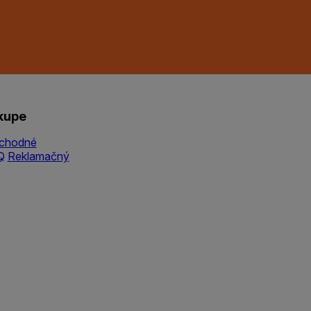
kupe
chodné
Q
Reklamačný