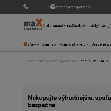
0903 995 978
obchod@maxparket.sk
Referencie
O nás
Služby
Kontakty
Predaj
Zľavy
Laminát
Kompozit a vinyl
Drevené pa
Domov
/
Parketové lišty k podlahám
/ Soklová lišta PERGO 
Nakupujte výhodnejšie, spoľa
bezpečne