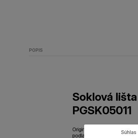
POPIS
Soklová liš
PGSK05011
Originálna štandardná parketo
Súhlas
podlahy so špičkovou odolno