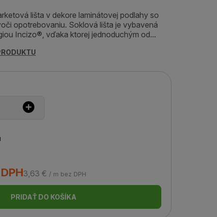
arketová lišta v dekore laminátovej podlahy so
oči opotrebovaniu. Soklová lišta je vybavená
iou Incizo®, vďaka ktorej jednoduchým od...
 PRODUKTU
u
s DPH
3,63 €
/ m bez DPH
PRIDAŤ DO KOŠÍKA