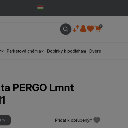
0
y
Parketová chémia
Doplnky k podlahám
Dvere
išta PERGO Lmnt
1
Pridať k obľúbeným
hám