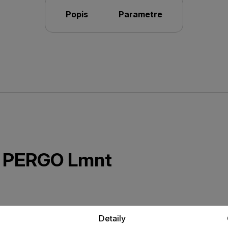
Popis
Parametre
ta PERGO Lmnt
vá lišta v dekore laminátovej
Detaily
sťou voči opotrebovaniu.