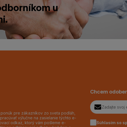
 odborníkom u
i.
Chcem odober
h ponúk pre zákazníkov zo sveta podláh,
pracúvať výlučne na zasielanie týchto e-
Súhlasím so s
dzovací odkaz, ktorý vám pošleme e-