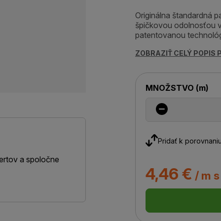
Originálna štandardná p
špičkovou odolnosťou v
patentovanou technológ
ZOBRAZIŤ CELÝ POPIS
MNOŽSTVO
(
m
)
Pridať k porovnani
ertov a spoločne
4,46 €
/ m 