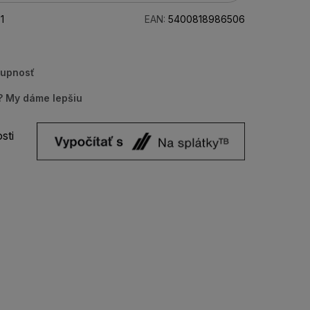
1
EAN:
5400818986506
tupnosť
u? My dáme lepšiu
sti