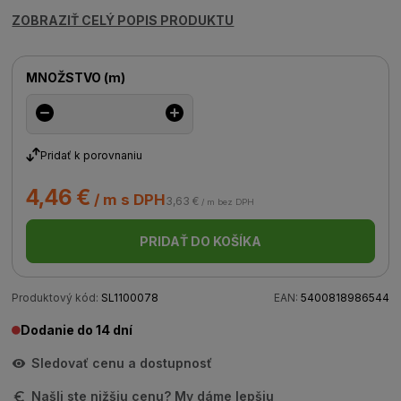
ZOBRAZIŤ CELÝ POPIS PRODUKTU
MNOŽSTVO
(
m
)
Pridať k porovnaniu
4,46 €
/ m s DPH
3,63 €
/ m bez DPH
PRIDAŤ DO KOŠÍKA
Produktový kód:
SL1100078
EAN:
5400818986544
Dodanie do 14 dní
Sledovať cenu a dostupnosť
Našli ste nižšiu cenu? My dáme lepšiu