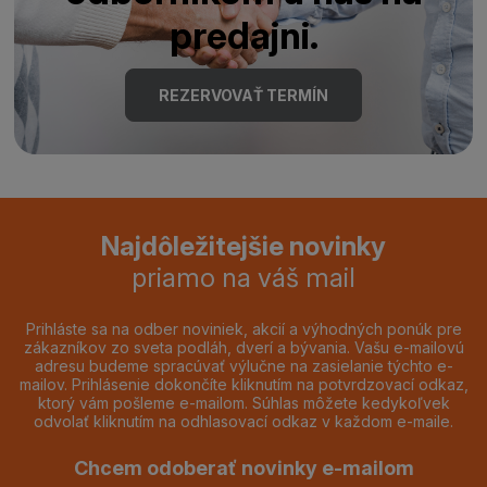
predajni.
REZERVOVAŤ TERMÍN
Najdôležitejšie novinky
priamo na váš mail
Prihláste sa na odber noviniek, akcií a výhodných ponúk pre
zákazníkov zo sveta podláh, dverí a bývania. Vašu e-mailovú
adresu budeme spracúvať výlučne na zasielanie týchto e-
mailov. Prihlásenie dokončíte kliknutím na potvrdzovací odkaz,
ktorý vám pošleme e-mailom. Súhlas môžete kedykoľvek
odvolať kliknutím na odhlasovací odkaz v každom e-maile.
Chcem odoberať novinky e-mailom