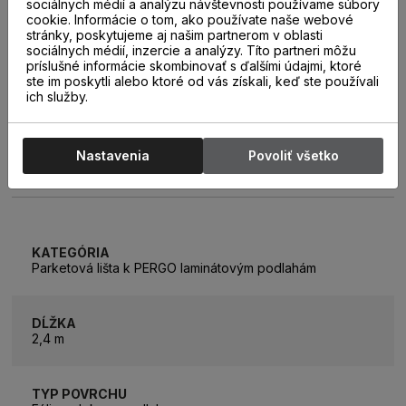
sociálnych médií a analýzu návštevnosti používame súbory
cookie. Informácie o tom, ako používate naše webové
stránky, poskytujeme aj našim partnerom v oblasti
sociálnych médií, inzercie a analýzy. Títo partneri môžu
príslušné informácie skombinovať s ďalšími údajmi, ktoré
ste im poskytli alebo ktoré od vás získali, keď ste používali
ich služby.
Nastavenia
Povoliť všetko
PARAMETRE
KATEGÓRIA
Parketová lišta k PERGO laminátovým podlahám
DĹŽKA
2,4 m
TYP POVRCHU