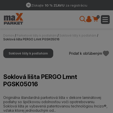
Získajte
10 % ZĽAVU
za registráciu
0
Domov
/
Parketové lišty k podlahám
/
Soklové lišty k podlahám
/
Soklová lišta PERGO Lmnt PGSK05016
Pridať k obľúbeným
Soklové lišty k podlahám
Soklová lišta PERGO Lmnt
PGSK05016
Originálna štandardná parketová lišta v dekore laminátovej
podlahy so špičkovou odolnosťou voči opotrebovaniu.
Soklová lišta je vybavená patentovanou technológiou Incizo®,
vďaka ktorej jednoduchým od...