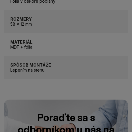
Fólia v dekore podlahy
ROZMERY
58 x 12 mm
MATERIÁL
MDF + fólia
SPÔSOB MONTÁŽE
Lepením na stenu
Poraďte sa s
odborníkom u nás na