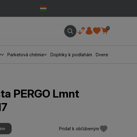
0
y
Parketová chémia
Doplnky k podlahám
Dvere
išta PERGO Lmnt
17
Pridať k obľúbeným
hám