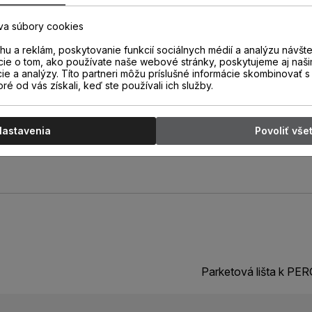
atentovanou technológiou
va súbory cookies
duchým odrezaním spodnej časti
rí lišta s výškou 40 mm.
u a reklám, poskytovanie funkcií sociálnych médií a analýzu návšt
cie o tom, ako používate naše webové stránky, poskytujeme aj naši
rov.
cie a analýzy. Títo partneri môžu príslušné informácie skombinovať s 
oré od vás získali, keď ste používali ich služby.
Nastavenia
Povoliť vše
Parketová lišta k P