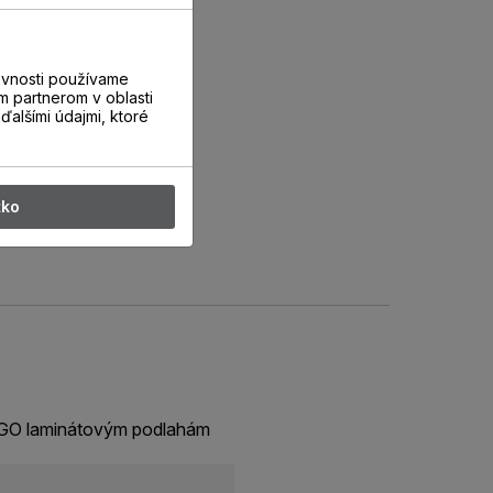
evnosti používame
m partnerom v oblasti
ďalšími údajmi, ktoré
tko
ERGO laminátovým podlahám