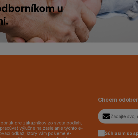
 odborníkom u
i.
Chcem odober
h ponúk pre zákazníkov zo sveta podláh,
pracúvať výlučne na zasielanie týchto e-
Súhlasím so s
dzovací odkaz, ktorý vám pošleme e-