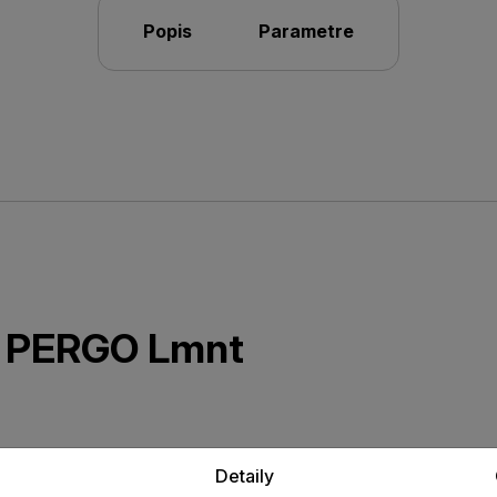
Popis
Parametre
ta PERGO Lmnt
vá lišta v dekore laminátovej
Detaily
sťou voči opotrebovaniu.