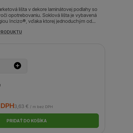
arketová lišta v dekore laminátovej podlahy so
oči opotrebovaniu. Soklová lišta je vybavená
iou Incizo®, vďaka ktorej jednoduchým od...
 PRODUKTU
u
s DPH
3,63 €
/ m bez DPH
PRIDAŤ DO KOŠÍKA