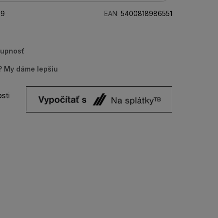
79
EAN:
5400818986551
tupnosť
u? My dáme lepšiu
sti