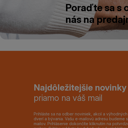
Poraďte sa s
nás na predajn
Najdôležitejšie novinky
priamo na váš mail
Prihláste sa na odber noviniek, akcií a výhodnýc
dverí a bývania. Vašu e-mailovú adresu budeme s
mailov. Prihlásenie dokončíte kliknutím na potvr