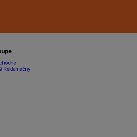
kupe
chodné
Q
Reklamačný