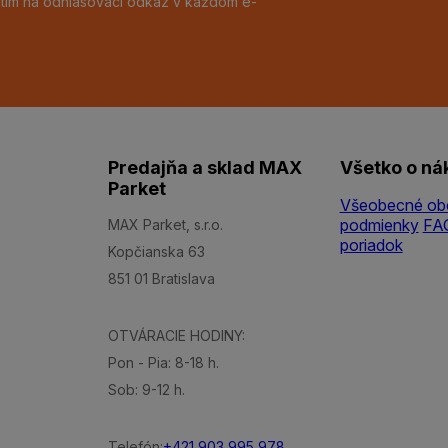
utím na odhlasovací odkaz v každom e-
Predajňa a sklad MAX
Všetko o ná
Parket
Všeobecné ob
podmienky
FA
MAX Parket, s.r.o.
poriadok
Kopčianska 63
851 01 Bratislava
OTVÁRACIE HODINY:
Pon - Pia: 8-18 h.
Sob: 9-12 h.
Telefón:
+421 903 995 978