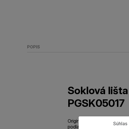
POPIS
Soklová liš
PGSK05017
Originálna štandardná parketo
Súhlas
podlahy so špičkovou odolno