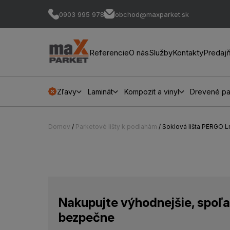
0903 995 978
obchod@maxparket.sk
Referencie
O nás
Služby
Kontakty
Predaj
Zľavy
Laminát
Kompozit a vinyl
Drevené pa
Domov
/
Parketové lišty k podlahám
/ Soklová lišta PERGO
Nakupujte výhodnejšie, spoľa
bezpečne