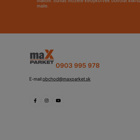
mailom. Súhlas môžete kedykoľvek odvolať klikn
maile.
0903 995 978
E-mail:
obchod@maxparket.sk