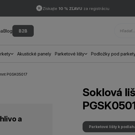
Získajte
10 % ZĽAVU
za registráciu
ňa
Blog
B2B
rkety
Akustické panely
Parketové lišty
Podložky pod parket
 Lmnt PGSK05017
Soklová l
PGSK050
hlivo a
Parketové lišty k podla