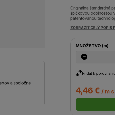
Originálna štandardná p
špičkovou odolnosťou v
patentovanou technológ
ZOBRAZIŤ CELÝ POPIS
MNOŽSTVO
(
m
)
Pridať k porovnani
ertov a spoločne
4,46 €
/ m 