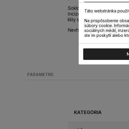
Soklová lišta je vybavená p
Táto webstránka použí
Incizo®, vďaka ktorej jedno
lišty s výškou 58 mm sa vytvo
Na prispôsobenie obsah
súbory cookie. Informá
Nevhodná do vlhkých priesto
sociálnych médií, inzer
ste im poskytli alebo kt
PARAMETRE
KATEGÓRIA