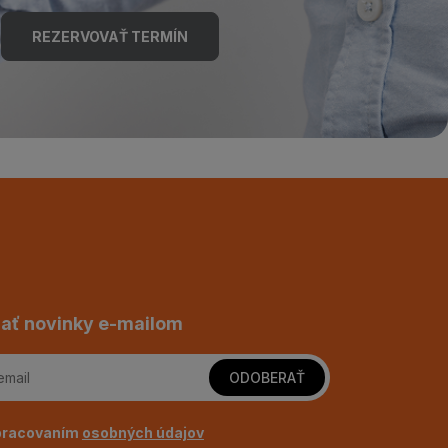
REZERVOVAŤ TERMÍN
ať novinky e-mailom
ODOBERAŤ
pracovaním
osobných údajov