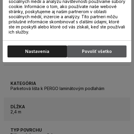
sociálnych médií a analýzu návštevnosti používame súbory
cookie. Informácie o tom, ako používate naše webové
stránky, poskytujeme aj našim partnerom v oblasti
sociálnych médií, inzercie a analýzy. Títo partneri môžu
príslušné informácie skombinovať s ďalšími údajmi, ktoré
ste im poskytli alebo ktoré od vás získali, keď ste používali
ich služby.
Nastavenia
Povoliť všetko
PARAMETRE
KATEGÓRIA
Parketová lišta k PERGO laminátovým podlahám
DĹŽKA
2,4 m
TYP POVRCHU