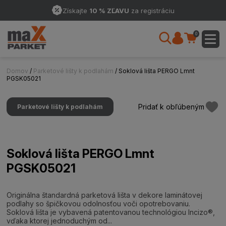
Získajte
10 % ZĽAVU
za registráciu
0
Domov
/
Parketové lišty k podlahám
/ Soklová lišta PERGO Lmnt
PGSK05021
Pridať k obľúbeným
Parketové lišty k podlahám
Soklová lišta PERGO Lmnt
PGSK05021
Originálna štandardná parketová lišta v dekore laminátovej
podlahy so špičkovou odolnosťou voči opotrebovaniu.
Soklová lišta je vybavená patentovanou technológiou Incizo®,
vďaka ktorej jednoduchým od...