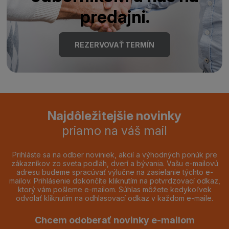
predajni.
REZERVOVAŤ TERMÍN
Najdôležitejšie novinky
priamo na váš mail
Prihláste sa na odber noviniek, akcií a výhodných ponúk pre
zákazníkov zo sveta podláh, dverí a bývania. Vašu e-mailovú
adresu budeme spracúvať výlučne na zasielanie týchto e-
mailov. Prihlásenie dokončíte kliknutím na potvrdzovací odkaz,
ktorý vám pošleme e-mailom. Súhlas môžete kedykoľvek
odvolať kliknutím na odhlasovací odkaz v každom e-maile.
Chcem odoberať novinky e-mailom