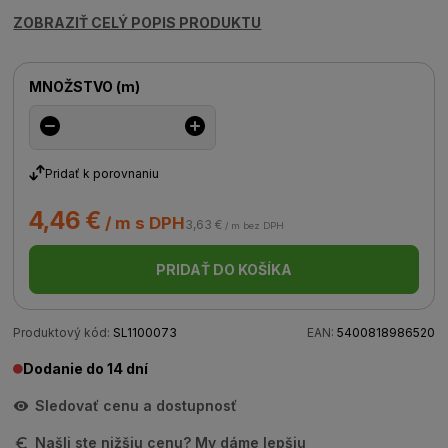
ZOBRAZIŤ CELÝ POPIS PRODUKTU
MNOŽSTVO
(
m
)
Pridať k porovnaniu
4,46 €
/ m s DPH
3,63 €
/ m bez DPH
PRIDAŤ DO KOŠÍKA
Produktový kód:
SL1100073
EAN:
5400818986520
Dodanie do 14 dní
Sledovať cenu a dostupnosť
Našli ste nižšiu cenu? My dáme lepšiu