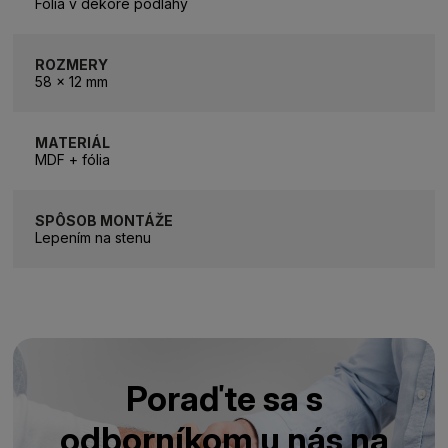
Fólia v dekore podlahy
ROZMERY
58 x 12 mm
MATERIÁL
MDF + fólia
SPÔSOB MONTÁŽE
Lepením na stenu
Poraďte sa s
odborníkom u nás na