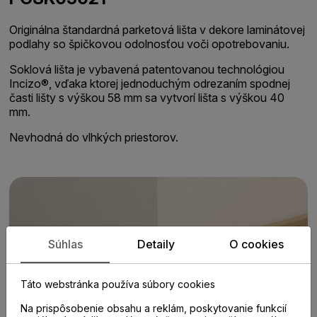
Originálna štandardná parketová lišta v dekore laminátovej
podlahy so špičkovou odolnosťou voči opotrebovaniu.
Soklová lišta je vybavená patentovanou technológiou
Incizo®, vďaka ktorej jednoduchým odrezaním spodnej
časti lišty s výškou 58 mm sa vytvorí lišta s výškou 40
mm.
Nevhodná do vlhkých priestorov.
Súhlas
Detaily
O cookies
Táto webstránka používa súbory cookies
Na prispôsobenie obsahu a reklám, poskytovanie funkcií