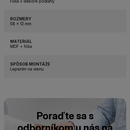
Fólia v dekore podlahy
ROZMERY
58 x 12 mm
MATERIÁL
MDF + fólia
SPÔSOB MONTÁŽE
Lepením na stenu
Poraďte sa s
odborníkom u nás na