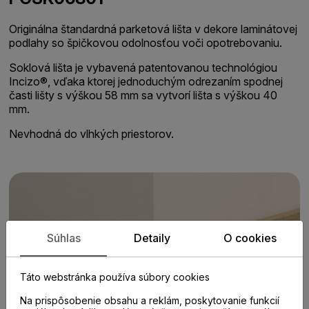
Originálna štandardná parketová lišta v dekore laminátovej
podlahy so špičkovou odolnosťou voči opotrebovaniu.
Soklová lišta je vybavená patentovanou technológiou
Incizo®, vďaka ktorej jednoduchým odrezaním spodnej
časti lišty s výškou 58 mm sa vytvorí lišta s výškou 40
mm.
Nevhodná do vlhkých priestorov.
Súhlas
Detaily
O cookies
Táto webstránka používa súbory cookies
Na prispôsobenie obsahu a reklám, poskytovanie funkcií