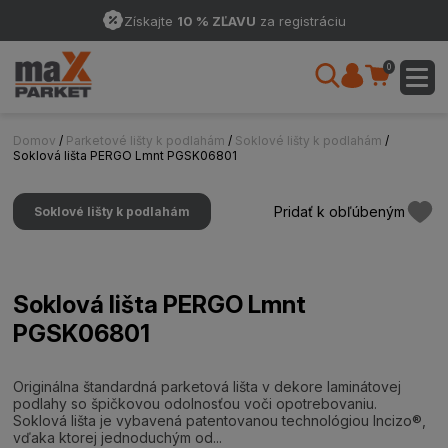
Získajte
10 % ZĽAVU
za registráciu
0
Domov
/
Parketové lišty k podlahám
/
Soklové lišty k podlahám
/
Soklová lišta PERGO Lmnt PGSK06801
Pridať k obľúbeným
Soklové lišty k podlahám
Soklová lišta PERGO Lmnt
PGSK06801
Originálna štandardná parketová lišta v dekore laminátovej
podlahy so špičkovou odolnosťou voči opotrebovaniu.
Soklová lišta je vybavená patentovanou technológiou Incizo®,
vďaka ktorej jednoduchým od...