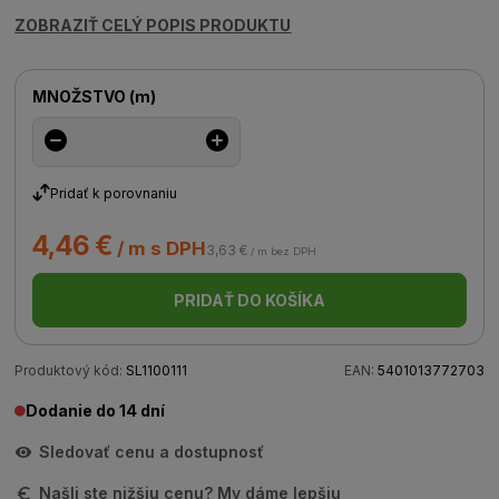
ZOBRAZIŤ CELÝ POPIS PRODUKTU
MNOŽSTVO
(
m
)
Pridať k porovnaniu
4,46 €
/ m s DPH
3,63 €
/ m bez DPH
PRIDAŤ DO KOŠÍKA
Produktový kód:
SL1100111
EAN:
5401013772703
Dodanie do 14 dní
Sledovať cenu a dostupnosť
Našli ste nižšiu cenu? My dáme lepšiu