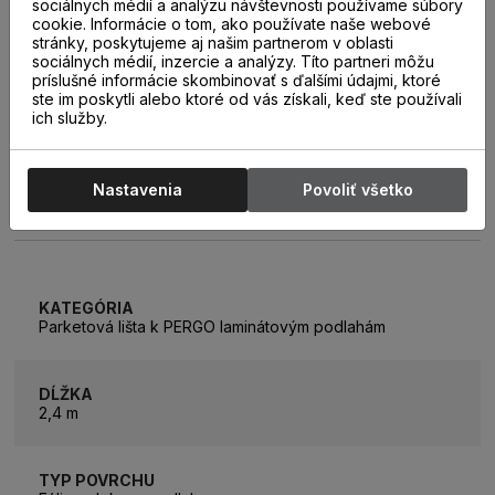
sociálnych médií a analýzu návštevnosti používame súbory
cookie. Informácie o tom, ako používate naše webové
stránky, poskytujeme aj našim partnerom v oblasti
sociálnych médií, inzercie a analýzy. Títo partneri môžu
príslušné informácie skombinovať s ďalšími údajmi, ktoré
ste im poskytli alebo ktoré od vás získali, keď ste používali
ich služby.
Nastavenia
Povoliť všetko
PARAMETRE
KATEGÓRIA
Parketová lišta k PERGO laminátovým podlahám
DĹŽKA
2,4 m
TYP POVRCHU