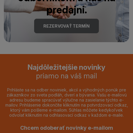
predajni.
REZERVOVAŤ TERMÍN
Najdôležitejšie novinky
priamo na váš mail
Prihláste sa na odber noviniek, akcií a výhodných ponúk pre
zákazníkov zo sveta podláh, dverí a bývania. Vašu e-mailovú
adresu budeme spracúvať výlučne na zasielanie týchto e-
mailov. Prihlásenie dokončíte kliknutím na potvrdzovací odkaz,
ktorý vám pošleme e-mailom. Súhlas môžete kedykoľvek
odvolať kliknutím na odhlasovací odkaz v každom e-maile.
Chcem odoberať novinky e-mailom