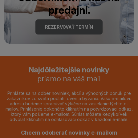
predajni.
REZERVOVAŤ TERMÍN
Najdôležitejšie novinky
priamo na váš mail
Prihláste sa na odber noviniek, akcií a výhodných ponúk pre
zákazníkov zo sveta podláh, dverí a bývania. Vašu e-mailovú
adresu budeme spracúvať výlučne na zasielanie týchto e-
mailov. Prihlásenie dokončíte kliknutím na potvrdzovací odkaz,
ktorý vám pošleme e-mailom. Súhlas môžete kedykoľvek
odvolať kliknutím na odhlasovací odkaz v každom e-maile.
Chcem odoberať novinky e-mailom