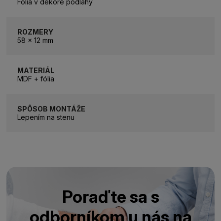
Fólia v dekore podlahy
ROZMERY
58 x 12 mm
MATERIÁL
MDF + fólia
SPÔSOB MONTÁŽE
Lepením na stenu
Poraďte sa s
odborníkom u nás na