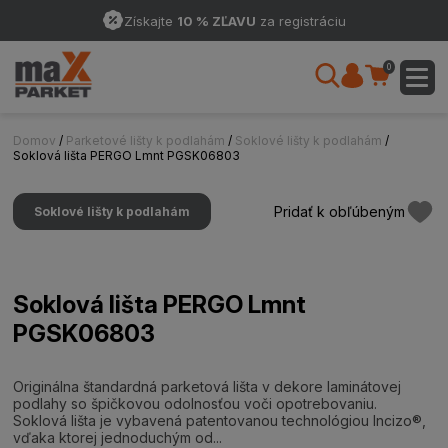
Získajte
10 % ZĽAVU
za registráciu
0
Domov
/
Parketové lišty k podlahám
/
Soklové lišty k podlahám
/
Soklová lišta PERGO Lmnt PGSK06803
Pridať k obľúbeným
Soklové lišty k podlahám
Soklová lišta PERGO Lmnt
PGSK06803
Originálna štandardná parketová lišta v dekore laminátovej
podlahy so špičkovou odolnosťou voči opotrebovaniu.
Soklová lišta je vybavená patentovanou technológiou Incizo®,
vďaka ktorej jednoduchým od...