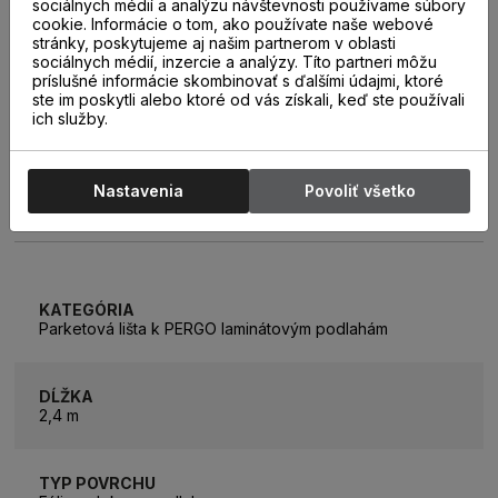
sociálnych médií a analýzu návštevnosti používame súbory
cookie. Informácie o tom, ako používate naše webové
stránky, poskytujeme aj našim partnerom v oblasti
sociálnych médií, inzercie a analýzy. Títo partneri môžu
príslušné informácie skombinovať s ďalšími údajmi, ktoré
ste im poskytli alebo ktoré od vás získali, keď ste používali
ich služby.
Nastavenia
Povoliť všetko
PARAMETRE
KATEGÓRIA
Parketová lišta k PERGO laminátovým podlahám
DĹŽKA
2,4 m
TYP POVRCHU