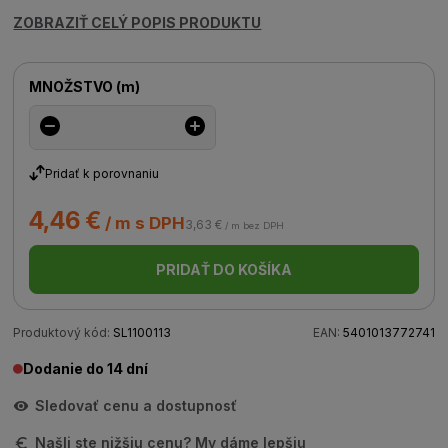
ZOBRAZIŤ CELÝ POPIS PRODUKTU
MNOŽSTVO
(
m
)
Pridať k porovnaniu
4,46 €
/ m s DPH
3,63 €
/ m bez DPH
PRIDAŤ DO KOŠÍKA
Produktový kód:
SL1100113
EAN:
5401013772741
Dodanie do 14 dní
Sledovať cenu a dostupnosť
Našli ste nižšiu cenu? My dáme lepšiu