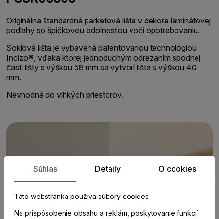
Originálna štandardná parketová lišta v dekore laminátovej
podlahy so špičkovou odolnosťou voči opotrebovaniu.
Soklová lišta je vybavená patentovanou technológiou
Incizo®, vďaka ktorej jednoduchým odrezaním spodnej
časti lišty s výškou 58 mm sa vytvorí lišta s výškou 40
mm.
Nevhodná do vlhkých priestorov.
Súhlas
Detaily
O cookies
Táto webstránka používa súbory cookies
Na prispôsobenie obsahu a reklám, poskytovanie funkcií