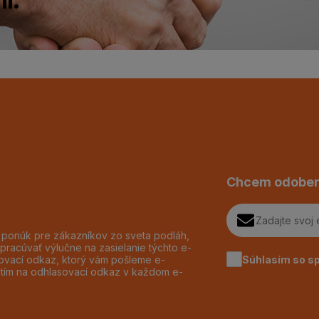
Chcem odober
h ponúk pre zákazníkov zo sveta podláh,
pracúvať výlučne na zasielanie týchto e-
Súhlasím so s
dzovací odkaz, ktorý vám pošleme e-
utím na odhlasovací odkaz v každom e-