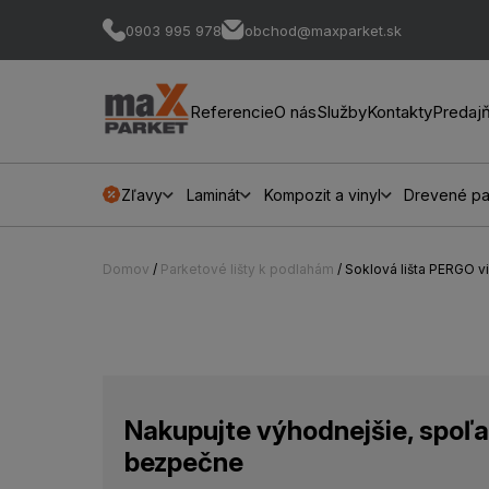
0903 995 978
obchod@maxparket.sk
Referencie
O nás
Služby
Kontakty
Predaj
Zľavy
Laminát
Kompozit a vinyl
Drevené pa
Domov
/
Parketové lišty k podlahám
/ Soklová lišta PERGO 
Nakupujte výhodnejšie, spoľa
bezpečne