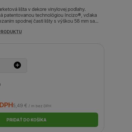
rketová lišta v dekore vinylovej podlahy.
ená patentovanou technológiou Incizo®, vďaka
zaním spodnej časti lišty s výškou 58 mm sa...
 PRODUKTU
u
 DPH
5,49 €
/ m bez DPH
PRIDAŤ DO KOŠÍKA