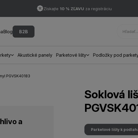
Získajte
10 % ZĽAVU
za registráciu
ňa
Blog
B2B
rkety
Akustické panely
Parketové lišty
Podložky pod parket
vinyl PGVSK40183
Soklová li
PGVSK40
hlivo a
Parketové lišty k podla