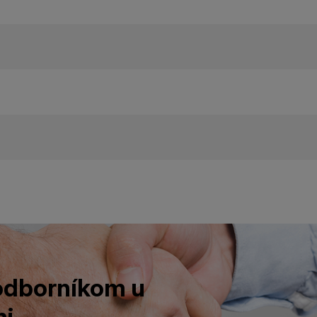
 odborníkom u
i.