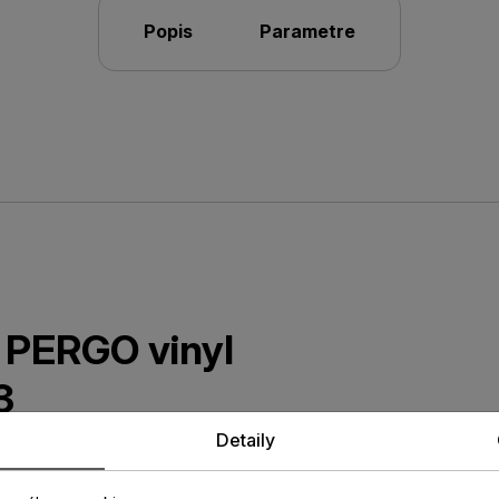
Popis
Parametre
a PERGO vinyl
3
Detaily
vá lišta v dekore vinylovej
bavená patentovanou