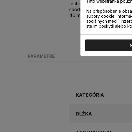
Táto webstránka použí
technológiou Incizo®, vďaka
spodnej časti lišty s výškou 5
Na prispôsobenie obsah
40 mm.
súbory cookie. Informá
sociálnych médií, inzer
ste im poskytli alebo kt
PARAMETRE
KATEGÓRIA
DĹŽKA