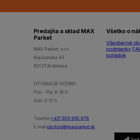
Predajňa a sklad MAX
Všetko o ná
Parket
Všeobecné ob
podmienky
FA
MAX Parket, s.r.o.
poriadok
Kopčianska 63
851 01 Bratislava
OTVÁRACIE HODINY:
Pon - Pia: 8-18 h.
Sob: 9-12 h.
Telefón:
+421 903 995 978
E-mail:
obchod@maxparket.sk