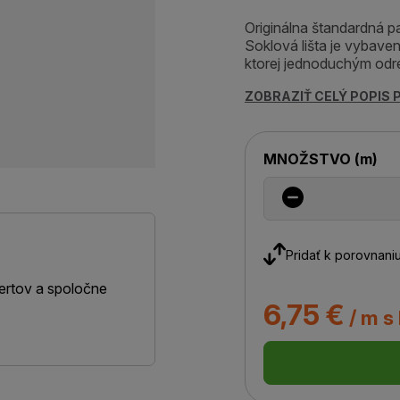
Originálna štandardná pa
Soklová lišta je vybav
ktorej jednoduchým odre
ZOBRAZIŤ CELÝ POPIS
MNOŽSTVO
(
m
)
Pridať k porovnani
ertov a spoločne
6,75 €
/ m s