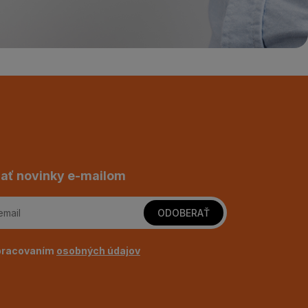
ať novinky e-mailom
ODOBERAŤ
pracovaním
osobných údajov