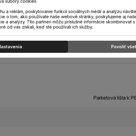
va súbory cookies
 ktorej jednoduchým odrezaním
8 mm sa vytvorí lišta s výškou
u a reklám, poskytovanie funkcií sociálnych médií a analýzu návšt
cie o tom, ako používate naše webové stránky, poskytujeme aj naši
cie a analýzy. Títo partneri môžu príslušné informácie skombinovať s 
oré od vás získali, keď ste používali ich služby.
Nastavenia
Povoliť vše
Parketová lišta k