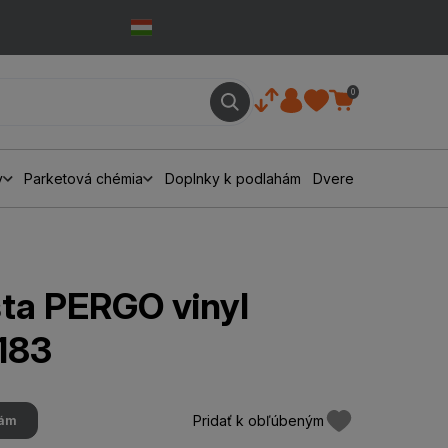
0
y
Parketová chémia
Doplnky k podlahám
Dvere
šta PERGO vinyl
183
Pridať k obľúbeným
hám