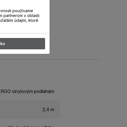
evnosti používame
m partnerom v oblasti
ďalšími údajmi, ktoré
tko
 PERGO vinylovým podlahám
2,4 m