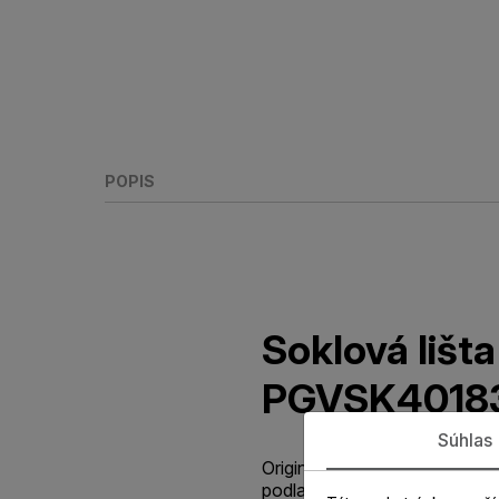
POPIS
Soklová lišt
PGVSK4018
Súhlas
Originálna štandardná parketo
podlahy. Soklová lišta je vy