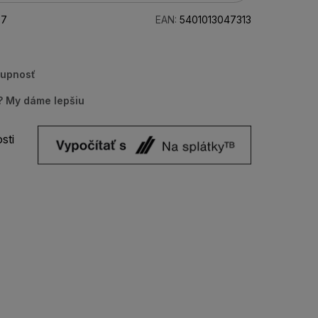
07
EAN:
5401013047313
tupnosť
u? My dáme lepšiu
sti