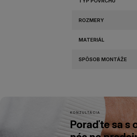
TYP POVRCHU
ROZMERY
MATERIÁL
SPÔSOB MONTÁŽE
KONZULTÁCIA
Poraďte sa s
nás na predajn