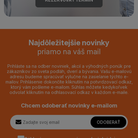
Najdôležitejšie novinky
priamo na váš mail
Prihláste sa na odber noviniek, akcií a výhodných ponúk pre
zákazníkov zo sveta podláh, dverí a bývania. Vašu e-mailovú
adresu budeme spracúvať výlučne na zasielanie týchto e-
mailov. Prihlásenie dokončíte kliknutím na potvrdzovací odkaz,
ktorý vám pošleme e-mailom. Súhlas môžete kedykoľvek
odvolať kliknutím na odhlasovací odkaz v každom e-maile.
Chcem odoberať novinky e-mailom
ODOBERAŤ