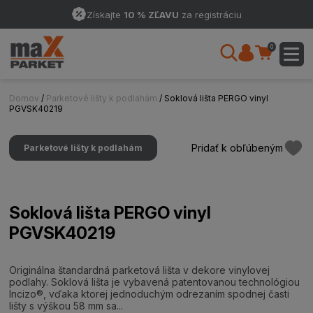
Získajte
10 % ZĽAVU
za registráciu
0
Domov
/
Parketové lišty k podlahám
/ Soklová lišta PERGO vinyl
PGVSK40219
Pridať k obľúbeným
Parketové lišty k podlahám
Soklová lišta PERGO vinyl
PGVSK40219
Originálna štandardná parketová lišta v dekore vinylovej
podlahy. Soklová lišta je vybavená patentovanou technológiou
Incizo®, vďaka ktorej jednoduchým odrezaním spodnej časti
lišty s výškou 58 mm sa...