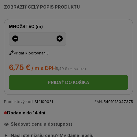
ZOBRAZIŤ CELÝ POPIS PRODUKTU
MNOŽSTVO
(
m
)
Pridať k porovnaniu
6,75 €
/ m s DPH
5,49 €
/ m bez DPH
PRIDAŤ DO KOŠÍKA
Produktový kód:
SL1100021
EAN:
5401013047375
Dodanie do 14 dní
Sledovať cenu a dostupnosť
Našli ste nižšiu cenu? My dáme lepšiu