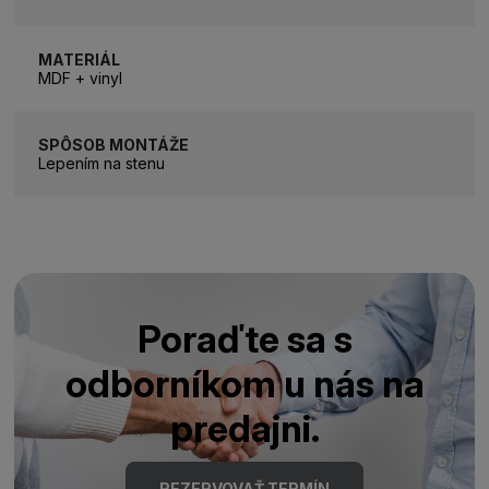
MATERIÁL
MDF + vinyl
SPÔSOB MONTÁŽE
Lepením na stenu
Poraďte sa s
odborníkom u nás na
predajni.
REZERVOVAŤ TERMÍN