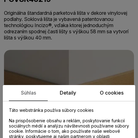
Originálna štandardná parketová lišta v dekore vinylovej
podlahy. Soklová lišta je vybavená patentovanou
technológiou Incizo®, vďaka ktorej jednoduchým
odrezaním spodnej časti lišty s výškou 58 mm sa vytvorí
lišta s výškou 40 mm.
Súhlas
Detaily
O cookies
Táto webstránka používa súbory cookies
Na prispôsobenie obsahu a reklám, poskytovanie funkcií
sociálnych médií a analýzu návštevnosti používame súbory
cookie. Informácie o tom, ako používate naše webové
stránky, poskytujeme aj našim partnerom v oblasti