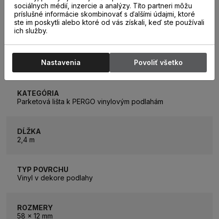
sociálnych médií, inzercie a analýzy. Títo partneri môžu
príslušné informácie skombinovať s ďalšími údajmi, ktoré
ste im poskytli alebo ktoré od vás získali, keď ste používali
ich služby.
PARAMETRE
Nastavenia
Povoliť všetko
KATEGÓRIA
Parketová lišta k PERGO vinylovým podlahám
DĹŽKA
2,4 m
TYP POVRCHU
Vinyl v dekore podlahy
ROZMERY
58 x 12 mm