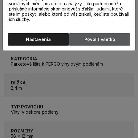
sociálnych médií, inzercie a analýzy. Títo partneri môžu
príslušné informácie skombinovať s ďalšími údajmi, ktoré
ste im poskytli alebo ktoré od vás získali, keď ste používali
ich služby.
PARAMETRE
Nastavenia
Povoliť všetko
KATEGÓRIA
Parketová lišta k PERGO vinylovým podlahám
DĹŽKA
2,4 m
TYP POVRCHU
Vinyl v dekore podlahy
ROZMERY
58 x 12 mm