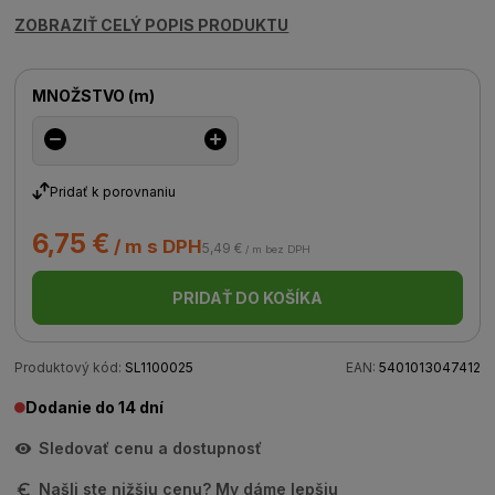
ZOBRAZIŤ CELÝ POPIS PRODUKTU
MNOŽSTVO
(
m
)
Pridať k porovnaniu
6,75 €
/ m s DPH
5,49 €
/ m bez DPH
PRIDAŤ DO KOŠÍKA
Produktový kód:
SL1100025
EAN:
5401013047412
Dodanie do 14 dní
Sledovať cenu a dostupnosť
Našli ste nižšiu cenu? My dáme lepšiu