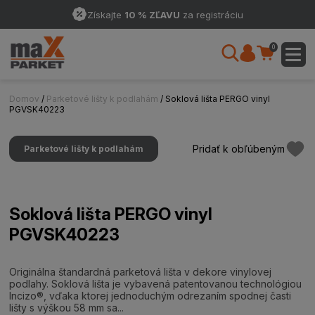
Získajte
10 % ZĽAVU
za registráciu
0
Domov
/
Parketové lišty k podlahám
/ Soklová lišta PERGO vinyl
PGVSK40223
Pridať k obľúbeným
Parketové lišty k podlahám
Soklová lišta PERGO vinyl
PGVSK40223
Originálna štandardná parketová lišta v dekore vinylovej
podlahy. Soklová lišta je vybavená patentovanou technológiou
Incizo®, vďaka ktorej jednoduchým odrezaním spodnej časti
lišty s výškou 58 mm sa...