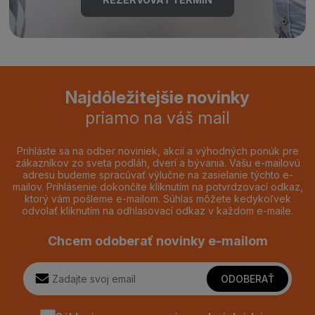
Najdôležitejšie novinky
priamo na váš mail
Prihláste sa na odber noviniek, akcií a výhodných ponúk pre
zákazníkov zo sveta podláh, dverí a bývania. Vašu e-mailovú
adresu budeme spracúvať výlučne na zasielanie týchto e-
mailov. Prihlásenie dokončíte kliknutím na potvrdzovací odkaz,
ktorý vám pošleme e-mailom. Súhlas môžete kedykoľvek
odvolať kliknutím na odhlasovací odkaz v každom e-maile.
Chcem odoberať novinky e-mailom
ODOBERAŤ