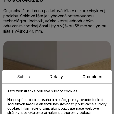
Originálna štandardná parketová lišta v dekore vinylovej
podlahy. Soklová lišta je vybavená patentovanou
technológiou Incizo®, vďaka ktorej jednoduchým
odrezaním spodnej časti lišty s výškou 58 mm sa vytvorí
lišta s výškou 40 mm.
Súhlas
Detaily
O cookies
Táto webstránka používa súbory cookies
Na prispôsobenie obsahu a reklám, poskytovanie funkcií
sociálnych médií a analýzu návštevnosti používame súbory
cookie. Informácie o tom, ako používate naše webové
stránky, poskytujeme aj našim partnerom v oblasti