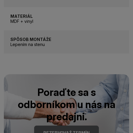
MATERIÁL
MDF + vinyl
SPÔSOB MONTÁŽE
Lepením na stenu
Poraďte sa s
odborníkom u nás na
predajni.
REZERVOVAŤ TERMÍN