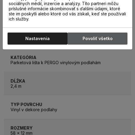
sociálnych médií, inzercie a analýzy. Títo partneri môžu
príslušné informácie skombinovať s ďalšími údajmi, ktoré
ste im poskytli alebo ktoré od vás získali, keď ste používali
ich služby.
PARAMETRE
Nastavenia
Povoliť všetko
KATEGÓRIA
Parketová lišta k PERGO vinylovým podlahám
DĹŽKA
2,4 m
TYP POVRCHU
Vinyl v dekore podlahy
ROZMERY
58 x 12 mm