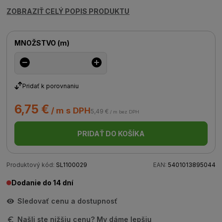
ZOBRAZIŤ CELÝ POPIS PRODUKTU
MNOŽSTVO
(
m
)
Pridať k porovnaniu
6,75 €
/ m s DPH
5,49 €
/ m bez DPH
PRIDAŤ DO KOŠÍKA
Produktový kód:
SL1100029
EAN:
5401013895044
Dodanie do 14 dní
Sledovať cenu a dostupnosť
Našli ste nižšiu cenu? My dáme lepšiu