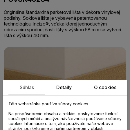
Originálna štandardná parketová lišta v dekore vinylovej
podlahy. Soklová lišta je vybavená patentovanou
technológiou Incizo®, vďaka ktorej jednoduchým
odrezaním spodnej časti lišty s výškou 58 mm sa vytvorí
lišta s výškou 40 mm.
Súhlas
Detaily
O cookies
Táto webstránka používa súbory cookies
Na prispôsobenie obsahu a reklám, poskytovanie funkcií
sociálnych médií a analýzu návštevnosti používame súbory
cookie. Informácie o tom, ako používate naše webové
stránky, poskytujeme aj našim partnerom v oblasti