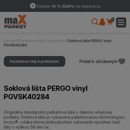
Získajte
10 % ZĽAVU
za registráciu
0
Domov
/
Parketové lišty k podlahám
/ Soklová lišta PERGO vinyl
PGVSK40284
Pridať k obľúbeným
Parketové lišty k podlahám
Soklová lišta PERGO vinyl
PGVSK40284
Originálna štandardná parketová lišta v dekore vinylovej
podlahy. Soklová lišta je vybavená patentovanou technológiou
Incizo®, vďaka ktorej jednoduchým odrezaním spodnej časti
lišty s výškou 58 mm sa...