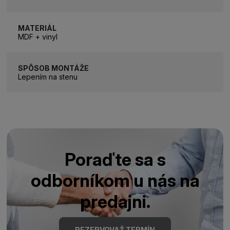
MATERIÁL
MDF + vinyl
SPÔSOB MONTÁŽE
Lepením na stenu
Poraďte sa s
odborníkom u nás na
predajni.
REZERVOVAŤ TERMÍN