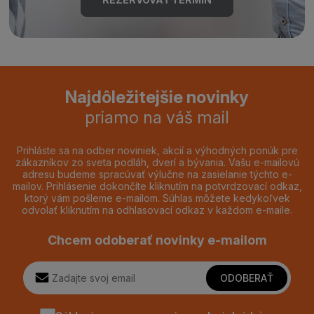
Najdôležitejšie novinky
priamo na váš mail
Prihláste sa na odber noviniek, akcií a výhodných ponúk pre
zákazníkov zo sveta podláh, dverí a bývania. Vašu e-mailovú
adresu budeme spracúvať výlučne na zasielanie týchto e-
mailov. Prihlásenie dokončíte kliknutím na potvrdzovací odkaz,
ktorý vám pošleme e-mailom. Súhlas môžete kedykoľvek
odvolať kliknutím na odhlasovací odkaz v každom e-maile.
Chcem odoberať novinky e-mailom
ODOBERAŤ