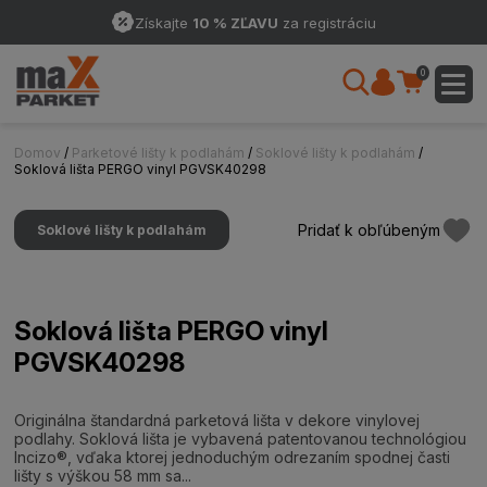
Získajte
10 % ZĽAVU
za registráciu
0
Domov
/
Parketové lišty k podlahám
/
Soklové lišty k podlahám
/
Soklová lišta PERGO vinyl PGVSK40298
Pridať k obľúbeným
Soklové lišty k podlahám
Soklová lišta PERGO vinyl
PGVSK40298
Originálna štandardná parketová lišta v dekore vinylovej
podlahy. Soklová lišta je vybavená patentovanou technológiou
Incizo®, vďaka ktorej jednoduchým odrezaním spodnej časti
lišty s výškou 58 mm sa...