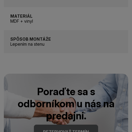
MATERIÁL
MDF + vinyl
SPÔSOB MONTÁŽE
Lepením na stenu
Poraďte sa s
odborníkom u nás na
predajni.
REZERVOVAŤ TERMÍN