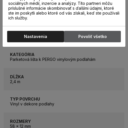
sociálnych médií, inzercie a analýzy. Títo partneri môžu
príslušné informácie skombinovať s ďalšími údajmi, ktoré
ste im poskytli alebo ktoré od vás získali, keď ste používali
ich služby.
PARAMETRE
Nastavenia
Povoliť všetko
KATEGÓRIA
Parketová lišta k PERGO vinylovým podlahám
DĹŽKA
2,4 m
TYP POVRCHU
Vinyl v dekore podlahy
ROZMERY
58 x 12 mm