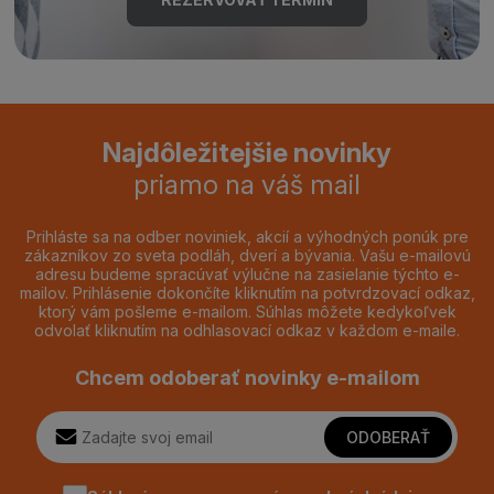
Najdôležitejšie novinky
priamo na váš mail
Prihláste sa na odber noviniek, akcií a výhodných ponúk pre
zákazníkov zo sveta podláh, dverí a bývania. Vašu e-mailovú
adresu budeme spracúvať výlučne na zasielanie týchto e-
mailov. Prihlásenie dokončíte kliknutím na potvrdzovací odkaz,
ktorý vám pošleme e-mailom. Súhlas môžete kedykoľvek
odvolať kliknutím na odhlasovací odkaz v každom e-maile.
Chcem odoberať novinky e-mailom
ODOBERAŤ