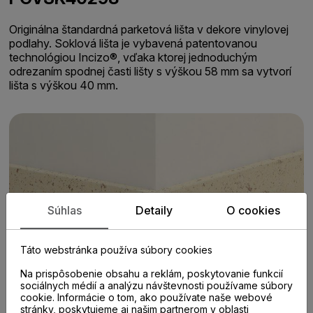
Originálna štandardná parketová lišta v dekore vinylovej
podlahy. Soklová lišta je vybavená patentovanou
technológiou Incizo®, vďaka ktorej jednoduchým
odrezaním spodnej časti lišty s výškou 58 mm sa vytvorí
lišta s výškou 40 mm.
Súhlas
Detaily
O cookies
Táto webstránka používa súbory cookies
Na prispôsobenie obsahu a reklám, poskytovanie funkcií
sociálnych médií a analýzu návštevnosti používame súbory
cookie. Informácie o tom, ako používate naše webové
stránky, poskytujeme aj našim partnerom v oblasti