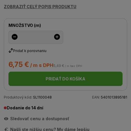
ZOBRAZIŤ CELÝ POPIS PRODUKTU
MNOŽSTVO
(
m
)
Pridať k porovnaniu
6,75 €
/ m s DPH
5,49 €
/ m bez DPH
PRIDAŤ DO KOŠÍKA
Produktový kód:
SL1100048
EAN:
5401013895181
Dodanie do 14 dní
Sledovať cenu a dostupnosť
Našli ste nižšiu cenu? My dáme lepšiu