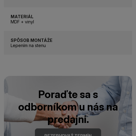
MATERIÁL
MDF + vinyl
SPÔSOB MONTÁŽE
Lepením na stenu
Poraďte sa s
odborníkom u nás na
predajni.
REZERVOVAŤ TERMÍN