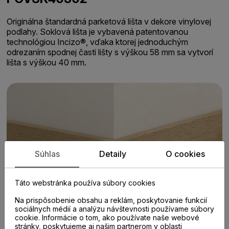
Originálna štandardná parketová lišta v dekore vinylovej
podlahy. Soklová lišta je vybavená patentovanou
technológiou Incizo®, vďaka ktorej jednoduchým
odrezaním spodnej časti lišty s výškou 58 mm sa vytvorí
lišta s výškou 40 mm.
Súhlas
Detaily
O cookies
Táto webstránka používa súbory cookies
Na prispôsobenie obsahu a reklám, poskytovanie funkcií
sociálnych médií a analýzu návštevnosti používame súbory
cookie. Informácie o tom, ako používate naše webové
stránky, poskytujeme aj našim partnerom v oblasti