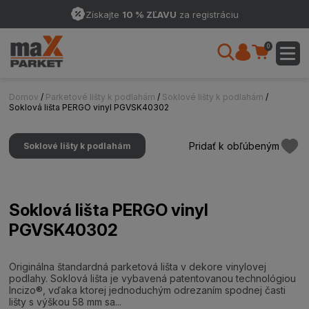
Získajte
10 % ZĽAVU
za registráciu
0
Domov
/
Parketové lišty k podlahám
/
Soklové lišty k podlahám
/
Soklová lišta PERGO vinyl PGVSK40302
Pridať k obľúbeným
Soklové lišty k podlahám
Soklová lišta PERGO vinyl
PGVSK40302
Originálna štandardná parketová lišta v dekore vinylovej
podlahy. Soklová lišta je vybavená patentovanou technológiou
Incizo®, vďaka ktorej jednoduchým odrezaním spodnej časti
lišty s výškou 58 mm sa...