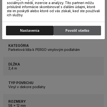
sociálnych médií, inzercie a analýzy. Títo partneri môžu
príslušné informácie skombinovať s ďalšími údajmi, ktoré
ste im poskytli alebo ktoré od vás získali, keď ste používali
ich služby.
PARAMETRE
Nastavenia
Povoliť všetko
KATEGÓRIA
Parketová lišta k PERGO vinylovým podlahám
DĹŽKA
2,4 m
TYP POVRCHU
Vinyl v dekore podlahy
ROZMERY
58 x 12 mm