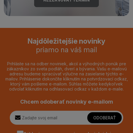
Najdôležitejšie novinky
priamo na váš mail
Prihláste sa na odber noviniek, akcií a výhodných ponúk pre
zákazníkov zo sveta podláh, dverí a bývania. Vašu e-mailovú
adresu budeme spracúvať výlučne na zasielanie týchto e-
mailov. Prihlásenie dokončíte kliknutím na potvrdzovací odkaz,
ktorý vám pošleme e-mailom. Súhlas môžete kedykoľvek
odvolať kliknutím na odhlasovací odkaz v každom e-maile.
Chcem odoberať novinky e-mailom
ODOBERAŤ