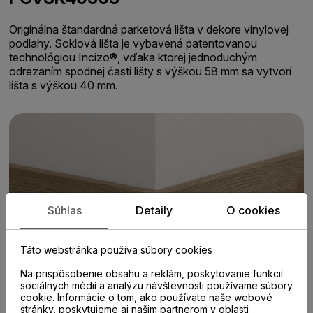
Originálna štandardná parketová lišta v dekore vinylovej
podlahy. Soklová lišta je vybavená patentovanou
technológiou Incizo®, vďaka ktorej jednoduchým
odrezaním spodnej časti lišty s výškou 58 mm sa vytvorí
lišta s výškou 40 mm.
Súhlas
Detaily
O cookies
Táto webstránka používa súbory cookies
Na prispôsobenie obsahu a reklám, poskytovanie funkcií
sociálnych médií a analýzu návštevnosti používame súbory
cookie. Informácie o tom, ako používate naše webové
stránky, poskytujeme aj našim partnerom v oblasti