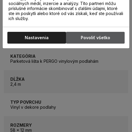
sociálnych médií, inzercie a analýzy. Títo partneri môžu
príslušné informácie skombinovať s ďalšími údajmi, ktoré
ste im poskytli alebo ktoré od vás získali, keď ste používali
ich služby.
PARAMETRE
Nastavenia
Povoliť všetko
KATEGÓRIA
Parketová lišta k PERGO vinylovým podlahám
DĹŽKA
2,4 m
TYP POVRCHU
Vinyl v dekore podlahy
ROZMERY
58 x 12 mm