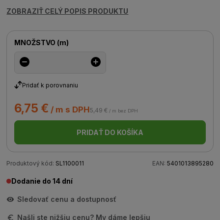
ZOBRAZIŤ CELÝ POPIS PRODUKTU
MNOŽSTVO
(
m
)
Pridať k porovnaniu
6,75 €
/ m s DPH
5,49 €
/ m bez DPH
PRIDAŤ DO KOŠÍKA
Produktový kód:
SL1100011
EAN:
5401013895280
Dodanie do 14 dní
Sledovať cenu a dostupnosť
Našli ste nižšiu cenu? My dáme lepšiu