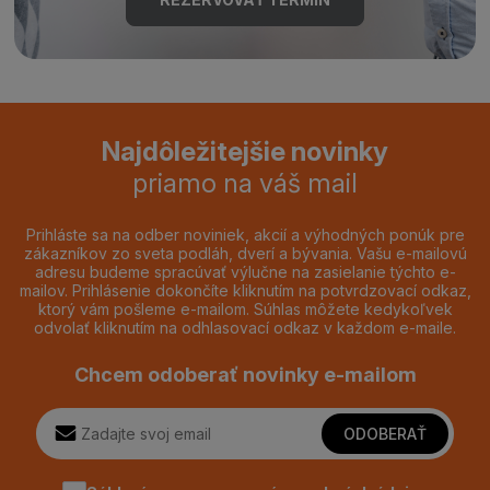
Najdôležitejšie novinky
priamo na váš mail
Prihláste sa na odber noviniek, akcií a výhodných ponúk pre
zákazníkov zo sveta podláh, dverí a bývania. Vašu e-mailovú
adresu budeme spracúvať výlučne na zasielanie týchto e-
mailov. Prihlásenie dokončíte kliknutím na potvrdzovací odkaz,
ktorý vám pošleme e-mailom. Súhlas môžete kedykoľvek
odvolať kliknutím na odhlasovací odkaz v každom e-maile.
Chcem odoberať novinky e-mailom
ODOBERAŤ