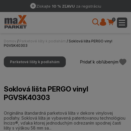
Získajte
10 % ZĽAVU
za registráciu
0
Domov
/
Parketové lišty k podlahám
/ Soklová lišta PERGO vinyl
PGVSK40303
Pridať k obľúbeným
Parketové lišty k podlahám
Soklová lišta PERGO vinyl
PGVSK40303
Originálna štandardná parketová lišta v dekore vinylovej
podlahy. Soklová lišta je vybavená patentovanou technológiou
Incizo®, vďaka ktorej jednoduchým odrezaním spodnej časti
lišty s výškou 58 mm sa...