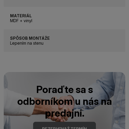
MATERIÁL
MDF + vinyl
SPÔSOB MONTÁŽE
Lepením na stenu
Poraďte sa s
odborníkom u nás na
predajni.
REZERVOVAŤ TERMÍN