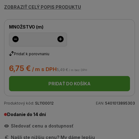
ZOBRAZIŤ CELÝ POPIS PRODUKTU
MNOŽSTVO
(
m
)
Pridať k porovnaniu
6,75 €
/ m s DPH
5,49 €
/ m bez DPH
PRIDAŤ DO KOŠÍKA
Produktový kód:
SL1100012
EAN:
5401013895303
Dodanie do 14 dní
Sledovať cenu a dostupnosť
Našli ste nižšiu cenu? My dáme lepšiu