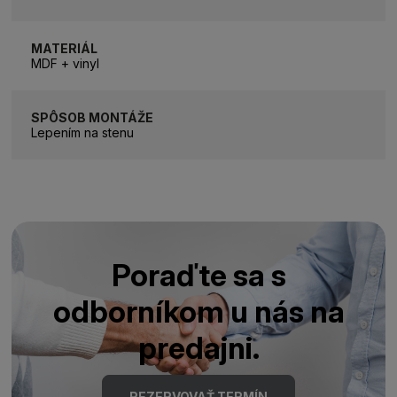
MATERIÁL
MDF + vinyl
SPÔSOB MONTÁŽE
Lepením na stenu
Poraďte sa s
odborníkom u nás na
predajni.
REZERVOVAŤ TERMÍN