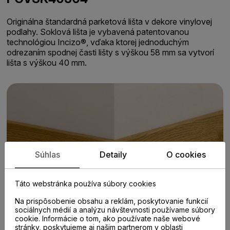
Originálna štandardná parketová lišta v dekore vinylovej
podlahy. Soklová lišta je vybavená patentovanou
technológiou Incizo®, vďaka ktorej jednoduchým
odrezaním spodnej časti lišty s výškou 58 mm sa vytvorí
lišta s výškou 40 mm.
Súhlas
Detaily
O cookies
Táto webstránka používa súbory cookies
Na prispôsobenie obsahu a reklám, poskytovanie funkcií
sociálnych médií a analýzu návštevnosti používame súbory
cookie. Informácie o tom, ako používate naše webové
stránky, poskytujeme aj našim partnerom v oblasti