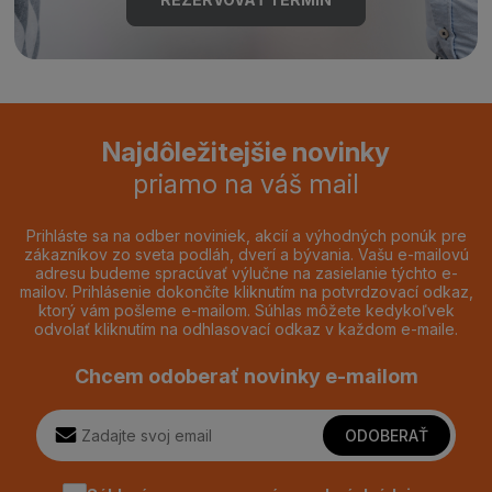
Najdôležitejšie novinky
priamo na váš mail
Prihláste sa na odber noviniek, akcií a výhodných ponúk pre
zákazníkov zo sveta podláh, dverí a bývania. Vašu e-mailovú
adresu budeme spracúvať výlučne na zasielanie týchto e-
mailov. Prihlásenie dokončíte kliknutím na potvrdzovací odkaz,
ktorý vám pošleme e-mailom. Súhlas môžete kedykoľvek
odvolať kliknutím na odhlasovací odkaz v každom e-maile.
Chcem odoberať novinky e-mailom
ODOBERAŤ