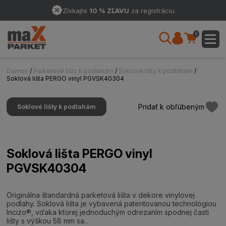
Získajte
10 % ZĽAVU
za registráciu
0
Domov
/
Parketové lišty k podlahám
/
Soklové lišty k podlahám
/
Soklová lišta PERGO vinyl PGVSK40304
Pridať k obľúbeným
Soklové lišty k podlahám
Soklová lišta PERGO vinyl
PGVSK40304
Originálna štandardná parketová lišta v dekore vinylovej
podlahy. Soklová lišta je vybavená patentovanou technológiou
Incizo®, vďaka ktorej jednoduchým odrezaním spodnej časti
lišty s výškou 58 mm sa...