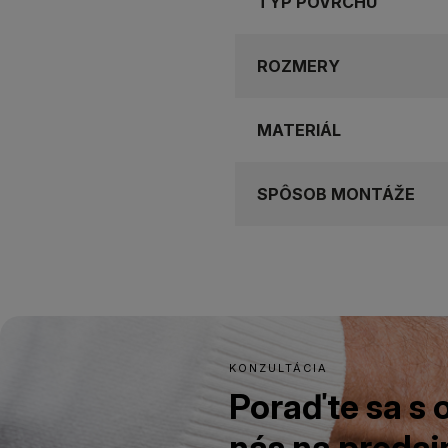
TYP POVRCHU
ROZMERY
MATERIÁL
SPÔSOB MONTÁŽE
KONZULTÁCIA
Poraďte sa s
nás na predajn