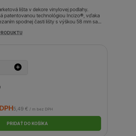
rketová lišta v dekore vinylovej podlahy.
ená patentovanou technológiou Incizo®, vďaka
zaním spodnej časti lišty s výškou 58 mm sa...
 PRODUKTU
u
 DPH
5,49 €
/ m bez DPH
PRIDAŤ DO KOŠÍKA