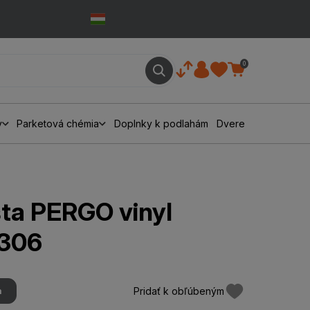
0
y
Parketová chémia
Doplnky k podlahám
Dvere
šta PERGO vinyl
306
Pridať k obľúbeným
m