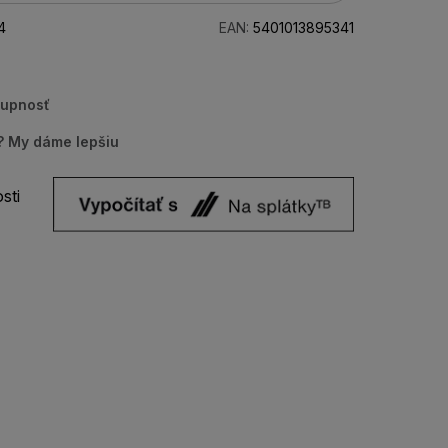
4
EAN:
5401013895341
tupnosť
u? My dáme lepšiu
sti