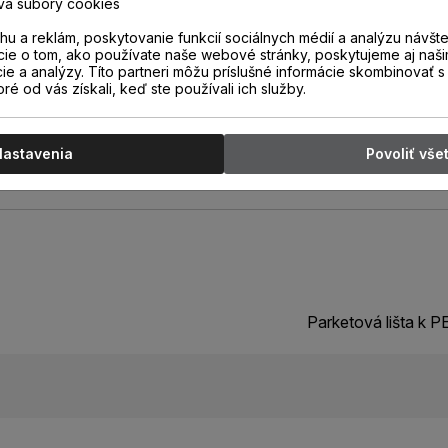
va súbory cookies
 ktorej jednoduchým odrezaním
8 mm sa vytvorí lišta s výškou
u a reklám, poskytovanie funkcií sociálnych médií a analýzu návšt
cie o tom, ako používate naše webové stránky, poskytujeme aj naši
cie a analýzy. Títo partneri môžu príslušné informácie skombinovať s 
oré od vás získali, keď ste používali ich služby.
Nastavenia
Povoliť vše
Parketová lišta k