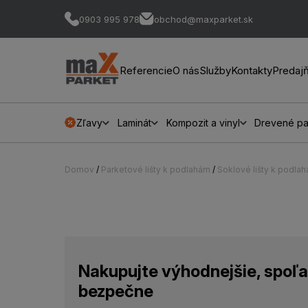
0903 995 978
obchod@maxparket.sk
Referencie
O nás
Služby
Kontakty
Predaj
Zľavy
Laminát
Kompozit a vinyl
Drevené pa
Domov
/
Parketové lišty k podlahám
/
Soklové lišty k podla
Nakupujte výhodnejšie, spoľa
bezpečne