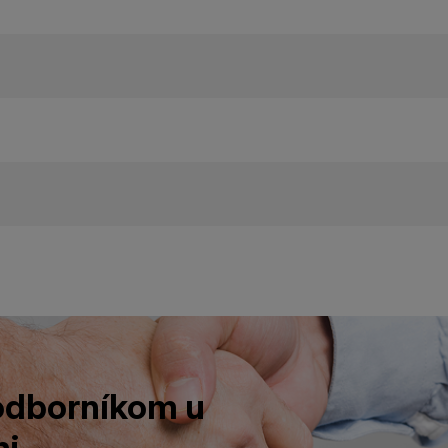
 odborníkom u
i.