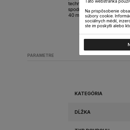
Táto webstránka použí
technológiou Incizo®, vďaka
spodnej časti lišty s výškou 5
Na prispôsobenie obsah
40 mm.
súbory cookie. Informá
sociálnych médií, inzer
ste im poskytli alebo kt
PARAMETRE
KATEGÓRIA
DĹŽKA