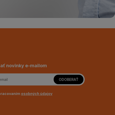
ať novinky e-mailom
ODOBERAŤ
pracovaním
osobných údajov