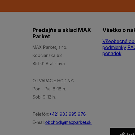
Predajňa a sklad MAX
Všetko o ná
Parket
Všeobecné ob
podmienky
FA
MAX Parket, s.r.o.
poriadok
Kopčianska 63
851 01 Bratislava
OTVÁRACIE HODINY:
Pon - Pia: 8-18 h.
Sob: 9-12 h.
Telefón:
+421 903 995 978
E-mail:
obchod@maxparket.sk