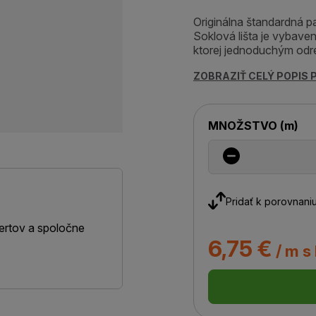
Originálna štandardná pa
Soklová lišta je vybav
ktorej jednoduchým odre
ZOBRAZIŤ CELÝ POPIS
MNOŽSTVO
(
m
)
Pridať k porovnani
ertov a spoločne
6,75 €
/ m s