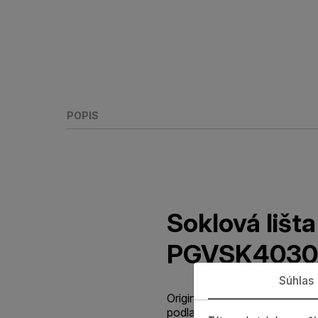
POPIS
Soklová lišt
PGVSK4030
Súhlas
Originálna štandardná parketo
podlahy. Soklová lišta je vy