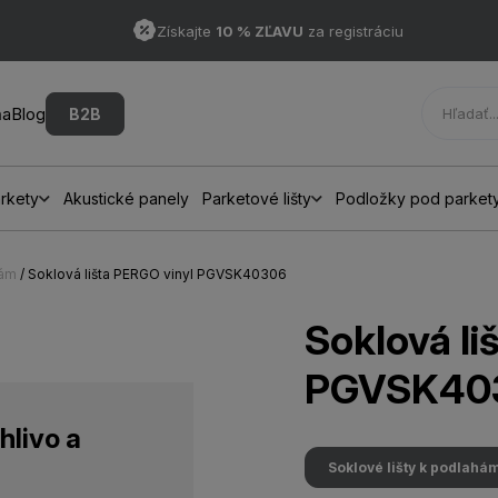
Získajte
10 % ZĽAVU
za registráciu
ňa
Blog
B2B
rkety
Akustické panely
Parketové lišty
Podložky pod parket
hám
/ Soklová lišta PERGO vinyl PGVSK40306
Soklová li
PGVSK40
hlivo a
Soklové lišty k podlahá