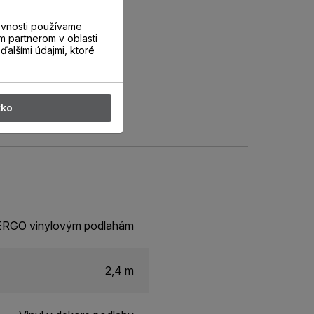
evnosti používame
m partnerom v oblasti
ďalšími údajmi, ktoré
tko
 PERGO vinylovým podlahám
2,4 m