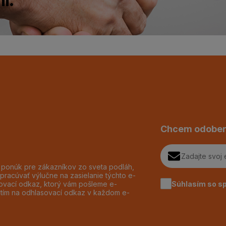
Chcem odober
h ponúk pre zákazníkov zo sveta podláh,
pracúvať výlučne na zasielanie týchto e-
Súhlasím so s
dzovací odkaz, ktorý vám pošleme e-
utím na odhlasovací odkaz v každom e-