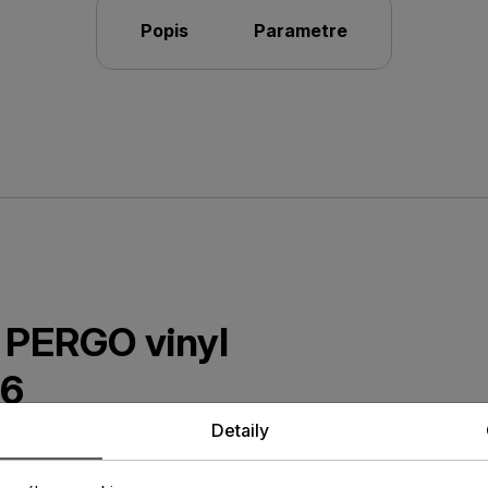
Popis
Parametre
a PERGO vinyl
6
Detaily
vá lišta v dekore vinylovej
bavená patentovanou