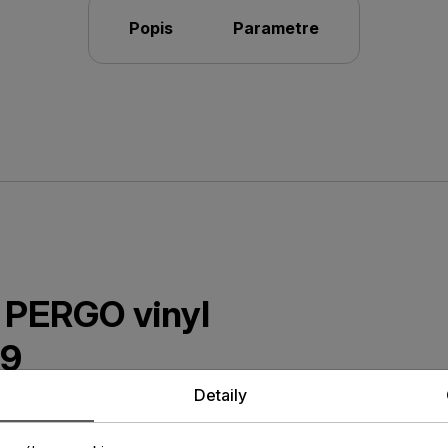
Popis
Parametre
a PERGO vinyl
9
Detaily
vá lišta v dekore vinylovej
bavená patentovanou