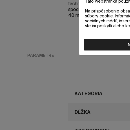
Táto webstránka použí
technológiou Incizo®, vďaka
spodnej časti lišty s výškou 5
Na prispôsobenie obsah
40 mm.
súbory cookie. Informá
sociálnych médií, inzer
ste im poskytli alebo kt
PARAMETRE
KATEGÓRIA
DĹŽKA