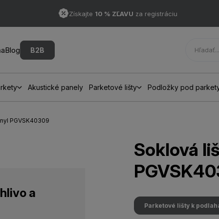
Získajte
10 % ZĽAVU
za registráciu
ňa
Blog
B2B
rkety
Akustické panely
Parketové lišty
Podložky pod parket
 vinyl PGVSK40309
Soklová li
PGVSK40
hlivo a
Parketové lišty k podla