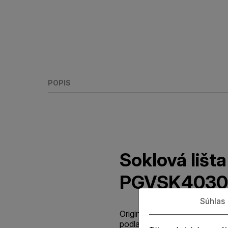
POPIS
Soklová lišt
PGVSK4030
Súhlas
Originálna štandardná parketo
podlahy. Soklová lišta je vy