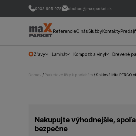
0903 995 978
obchod@maxparket.sk
Referencie
O nás
Služby
Kontakty
Predaj
Zľavy
Laminát
Kompozit a vinyl
Drevené pa
Domov
/
Parketové lišty k podlahám
/ Soklová lišta PERGO
Nakupujte výhodnejšie, spoľa
bezpečne