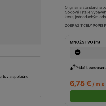
Originálna štandardná pa
Soklová lišta je vybav
ktorej jednoduchým odre
ZOBRAZIŤ CELÝ POPIS
MNOŽSTVO
(
m
)
Pridať k porovnani
ertov a spoločne
6,75 €
/ m s