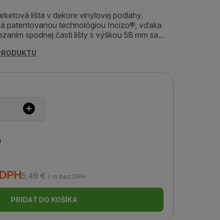
rketová lišta v dekore vinylovej podlahy.
ená patentovanou technológiou Incizo®, vďaka
zaním spodnej časti lišty s výškou 58 mm sa...
 PRODUKTU
u
 DPH
5,49 €
/ m bez DPH
PRIDAŤ DO KOŠÍKA