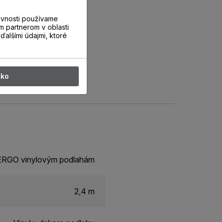
evnosti používame
m partnerom v oblasti
ďalšími údajmi, ktoré
tko
 PERGO vinylovým podlahám
2,4 m