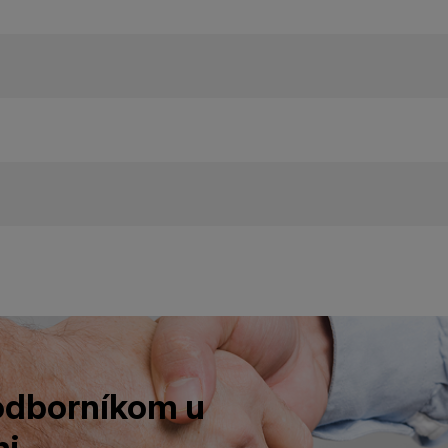
 odborníkom u
i.