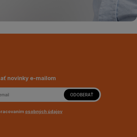
ať novinky e-mailom
ODOBERAŤ
pracovaním
osobných údajov