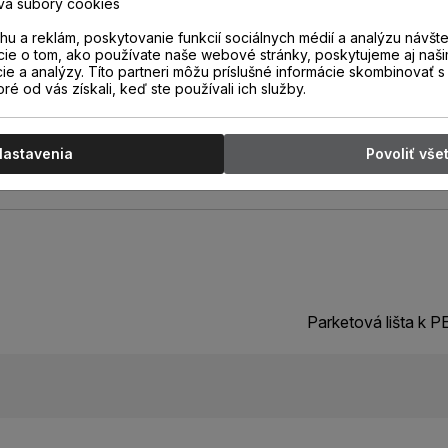
va súbory cookies
 ktorej jednoduchým odrezaním
8 mm sa vytvorí lišta s výškou
u a reklám, poskytovanie funkcií sociálnych médií a analýzu návšt
cie o tom, ako používate naše webové stránky, poskytujeme aj naši
cie a analýzy. Títo partneri môžu príslušné informácie skombinovať s 
oré od vás získali, keď ste používali ich služby.
Nastavenia
Povoliť vše
Parketová lišta k