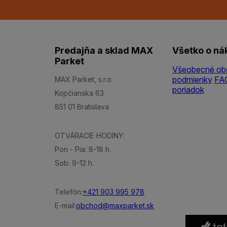
Predajňa a sklad MAX
Všetko o ná
Parket
Všeobecné ob
podmienky
FA
MAX Parket, s.r.o.
poriadok
Kopčianska 63
851 01 Bratislava
OTVÁRACIE HODINY:
Pon - Pia: 8-18 h.
Sob: 9-12 h.
Telefón:
+421 903 995 978
E-mail:
obchod@maxparket.sk