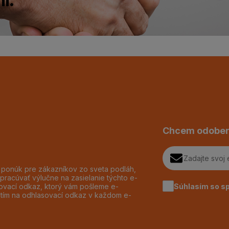
Chcem odober
h ponúk pre zákazníkov zo sveta podláh,
pracúvať výlučne na zasielanie týchto e-
Súhlasím so s
dzovací odkaz, ktorý vám pošleme e-
utím na odhlasovací odkaz v každom e-