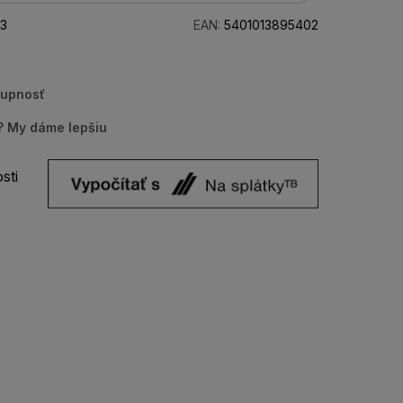
3
EAN:
5401013895402
tupnosť
u? My dáme lepšiu
sti