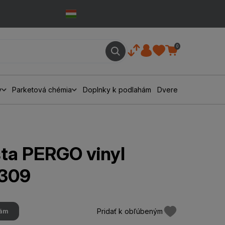
0
y
Parketová chémia
Doplnky k podlahám
Dvere
šta PERGO vinyl
309
Pridať k obľúbeným
hám