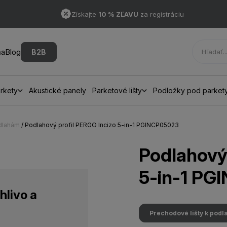
Získajte
10 % ZĽAVU
za registráciu
ňa
Blog
B2B
rkety
Akustické panely
Parketové lišty
Podložky pod parket
odlahám
/ Podlahový profil PERGO Incizo 5-in-1 PGINCP05023
Podlahový 
5-in-1 PG
hlivo a
Prechodové lišty k pod