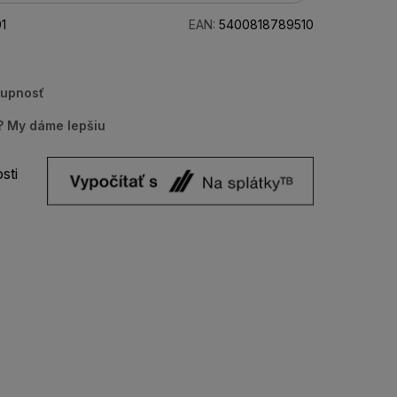
1
EAN:
5400818789510
tupnosť
u? My dáme lepšiu
sti