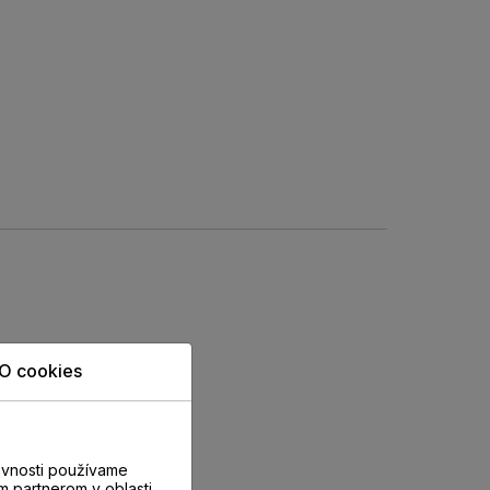
O cookies
evnosti používame
m partnerom v oblasti