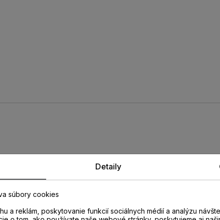
rofil PERGO
Detaily
va súbory cookies
23
u a reklám, poskytovanie funkcií sociálnych médií a analýzu návšt
cie o tom, ako používate naše webové stránky, poskytujeme aj naši