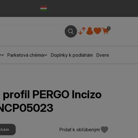
0
y
Parketová chémia
Doplnky k podlahám
Dvere
profil PERGO Incizo
INCP05023
Pridať k obľúbeným
lahám