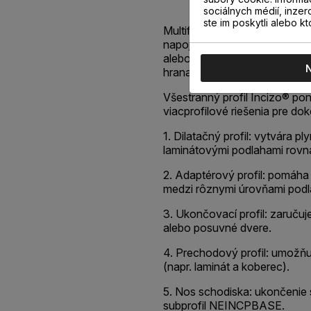
sociálnych médií, inzer
ste im poskytli alebo kt
Multifunkčný profil Incizo® v
napojenie dvoch susediacich 
alebo rôznej výšky, ukončen
hrana.
Všestranný profil Incizo® po
viacprofilové riešenia pre do
1. Dilatačný profil: vytvára 
laminátovými podlahami rovna
2. Adaptérový profil: pomáha
medzi rôznymi úrovňami podl
3. Ukončovací profil: zaruču
alebo posuvné dvere.
4. Prechodový profil: umožňu
(napr. laminát a koberec).
5. Nos schodiska: ukončenie 
subprofil NEINCPBASE.