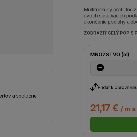
Multifunkčný profil Inc
dvoch susediacich podla
ukončenie podlahy alebo
ZOBRAZIŤ CELÝ POPIS
MNOŽSTVO
(
m
)
Pridať k porovnani
ertov a spoločne
21,17 €
/ m s