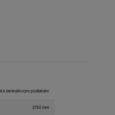
vá k laminátovým podlahám
2150 mm