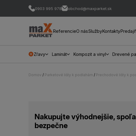
0903 995 978
obchod@maxparket.sk
Referencie
O nás
Služby
Kontakty
Predaj
Zľavy
Laminát
Kompozit a vinyl
Drevené pa
Domov
/
Parketové lišty k podlahám
/
Prechodové lišty k p
Nakupujte výhodnejšie, spoľa
bezpečne