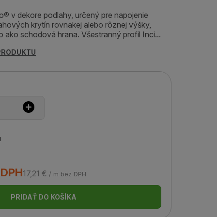
izo® v dekore podlahy, určený pre napojenie
hových krytín rovnakej alebo rôznej výšky,
 ako schodová hrana. Všestranný profil Inci...
 PRODUKTU
u
 DPH
17,21 €
/ m bez DPH
PRIDAŤ DO KOŠÍKA