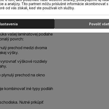
cie a analýzy. Títo partneri môžu príslušné informácie skombinovať s 
oré od vás získali, keď ste používali ich služby.
 dekore podlahy, určený pre
podlahových krytín rovnakej
ie podlahy alebo ako schodová
Nastavenia
Povoliť vše
núka vašej laminátovej podlahe
konalý povrch:
plynulý prechod medzi dvoma
kej výšky.
 vyrovnať výškové rozdiely
ahy.
je plynulý prechod na okno
je kombinovať iné typy podláh
schodiska. Nutné prikúpiť