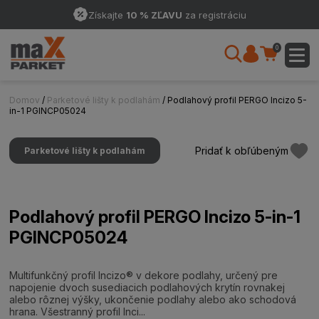
Získajte
10 % ZĽAVU
za registráciu
0
Domov
/
Parketové lišty k podlahám
/ Podlahový profil PERGO Incizo 5-
in-1 PGINCP05024
Pridať k obľúbeným
Parketové lišty k podlahám
Podlahový profil PERGO Incizo 5-in-1
PGINCP05024
Multifunkčný profil Incizo® v dekore podlahy, určený pre
napojenie dvoch susediacich podlahových krytín rovnakej
alebo rôznej výšky, ukončenie podlahy alebo ako schodová
hrana. Všestranný profil Inci...