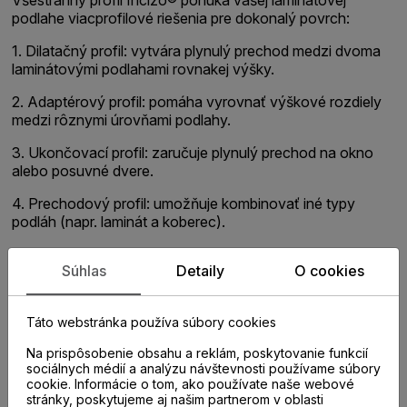
podlahe viacprofilové riešenia pre dokonalý povrch:
1. Dilatačný profil: vytvára plynulý prechod medzi dvoma
laminátovými podlahami rovnakej výšky.
2. Adaptérový profil: pomáha vyrovnať výškové rozdiely
medzi rôznymi úrovňami podlahy.
3. Ukončovací profil: zaručuje plynulý prechod na okno
alebo posuvné dvere.
4. Prechodový profil: umožňuje kombinovať iné typy
podláh (napr. laminát a koberec).
5. Nos schodiska: ukončenie schodiska. Nutné prikúpiť
Súhlas
Detaily
O cookies
subprofil NEINCPBASE.
Vo väčšine prípadov nepotrebujete dilatačný profil medzi
Táto webstránka používa súbory cookies
rôznymi miestnosťami. V prípade miestností s veľmi
rozdielnymi teplotami si však prečítajte pokyny na
Na prispôsobenie obsahu a reklám, poskytovanie funkcií
inštaláciu.
sociálnych médií a analýzu návštevnosti používame súbory
cookie. Informácie o tom, ako používate naše webové
stránky, poskytujeme aj našim partnerom v oblasti