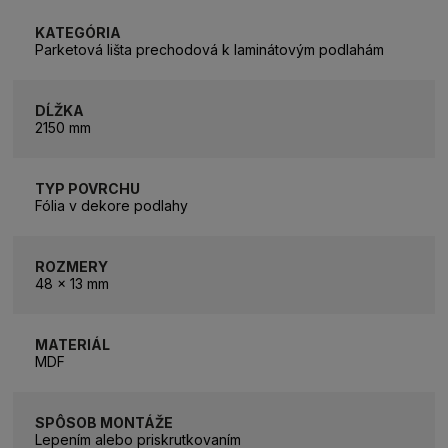
KATEGÓRIA
Parketová lišta prechodová k laminátovým podlahám
DĹŽKA
2150 mm
TYP POVRCHU
Fólia v dekore podlahy
ROZMERY
48 x 13 mm
MATERIÁL
MDF
SPÔSOB MONTÁŽE
Lepením alebo priskrutkovaním