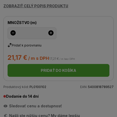
ZOBRAZIŤ CELÝ POPIS PRODUKTU
MNOŽSTVO
(
m
)
Pridať k porovnaniu
21,17 €
/ m s DPH
17,21 €
/ m bez DPH
PRIDAŤ DO KOŠÍKA
Produktový kód:
PL0100102
EAN:
5400818789527
Dodanie do 14 dní
Sledovať cenu a dostupnosť
Našli ste nižšiu cenu? My dáme lepšiu