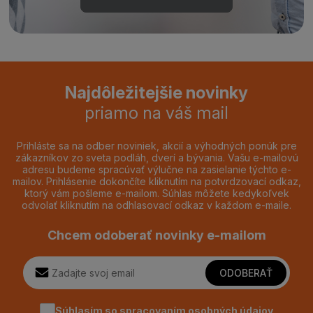
Najdôležitejšie novinky
priamo na váš mail
Prihláste sa na odber noviniek, akcií a výhodných ponúk pre
zákazníkov zo sveta podláh, dverí a bývania. Vašu e-mailovú
adresu budeme spracúvať výlučne na zasielanie týchto e-
mailov. Prihlásenie dokončíte kliknutím na potvrdzovací odkaz,
ktorý vám pošleme e-mailom. Súhlas môžete kedykoľvek
odvolať kliknutím na odhlasovací odkaz v každom e-maile.
Chcem odoberať novinky e-mailom
ODOBERAŤ
Súhlasím so spracovaním
osobných údajov