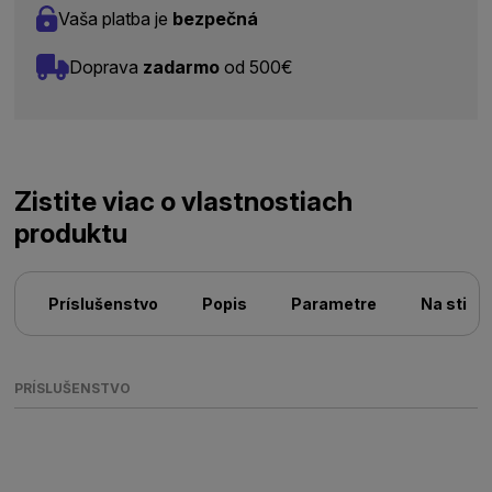
Vaša platba je
bezpečná
Doprava
zadarmo
od 500€
Zistite viac o vlastnostiach
produktu
Príslušenstvo
Popis
Parametre
Na stiah
PRÍSLUŠENSTVO