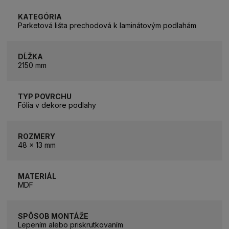
KATEGÓRIA
Parketová lišta prechodová k laminátovým podlahám
DĹŽKA
2150 mm
TYP POVRCHU
Fólia v dekore podlahy
ROZMERY
48 x 13 mm
MATERIÁL
MDF
SPÔSOB MONTÁŽE
Lepením alebo priskrutkovaním