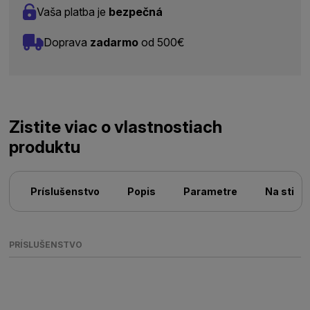
Vaša platba je
bezpečná
Doprava
zadarmo
od 500€
Zistite viac o vlastnostiach
produktu
Príslušenstvo
Popis
Parametre
Na stiah
PRÍSLUŠENSTVO