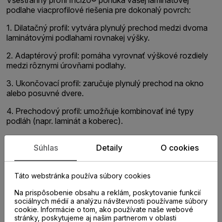
podlahe viacprofilové riešenia pre dokonalý povrch:
1. Dilatačný profil: vytvára plynulý prechod medzi dvoma
laminátovými podlahami rovnakej výšky.
2. Adaptérový profil: pomáha vyrovnať výškové rozdiely
medzi rôznymi úrovňami podlahy.
3. Ukončovací profil: zaručuje plynulý prechod na okno
alebo posuvné dvere.
4. Prechodový profil: umožňuje kombinovať iné typy
podláh (napr. laminát a koberec).
5. Nos schodiska: ukončenie schodiska. Nutné prikúpiť
Súhlas
Detaily
O cookies
subprofil NEINCPBASE.
Vo väčšine prípadov nepotrebujete dilatačný profil medzi
Táto webstránka používa súbory cookies
rôznymi miestnosťami. V prípade miestností s veľmi
rozdielnymi teplotami si však prečítajte pokyny na
Na prispôsobenie obsahu a reklám, poskytovanie funkcií
inštaláciu.
sociálnych médií a analýzu návštevnosti používame súbory
cookie. Informácie o tom, ako používate naše webové
stránky, poskytujeme aj našim partnerom v oblasti