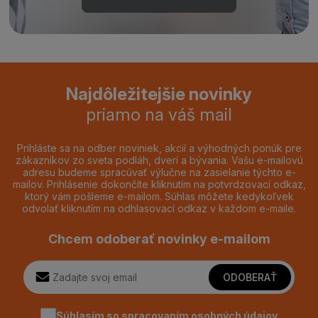
Najdôležitejšie novinky
priamo na váš mail
Prihláste sa na odber noviniek, akcií a výhodných ponúk pre
zákazníkov zo sveta podláh, dverí a bývania. Vašu e-mailovú
adresu budeme spracúvať výlučne na zasielanie týchto e-
mailov. Prihlásenie dokončíte kliknutím na potvrdzovací odkaz,
ktorý vám pošleme e-mailom. Súhlas môžete kedykoľvek
odvolať kliknutím na odhlasovací odkaz v každom e-maile.
Chcem odoberať novinky e-mailom
ODOBERAŤ
Súhlasím so spracovaním
osobných údajov