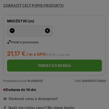
ZOBRAZIŤ CELÝ POPIS PRODUKTU
MNOŽSTVO
(
m
)
Pridať k porovnaniu
21,17 €
/ m s DPH
17,21 €
/ m bez DPH
PRIDAŤ DO KOŠÍKA
Produktový kód:
PL0100113
EAN:
5401013773403
Dodanie do 14 dní
Sledovať cenu a dostupnosť
Našli ste nižšiu cenu? My dáme lepšiu