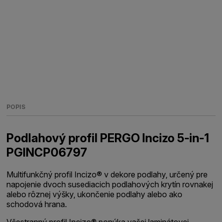
POPIS
Podlahový profil PERGO Incizo 5-in-1
PGINCP06797
Multifunkčný profil Incizo® v dekore podlahy, určený pre
napojenie dvoch susediacich podlahových krytín rovnakej
alebo rôznej výšky, ukončenie podlahy alebo ako
schodová hrana.
Všestranný profil Incizo® ponúka vašej laminátovej