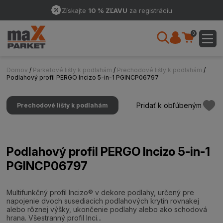
Získajte
10 % ZĽAVU
za registráciu
0
Domov
/
Parketové lišty k podlahám
/
Prechodové lišty k podlahám
/
Podlahový profil PERGO Incizo 5-in-1 PGINCP06797
Pridať k obľúbeným
Prechodové lišty k podlahám
Podlahový profil PERGO Incizo 5-in-1
PGINCP06797
Multifunkčný profil Incizo® v dekore podlahy, určený pre
napojenie dvoch susediacich podlahových krytín rovnakej
alebo rôznej výšky, ukončenie podlahy alebo ako schodová
hrana. Všestranný profil Inci...