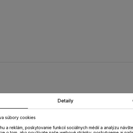
rofil PERGO
Detaily
va súbory cookies
174
u a reklám, poskytovanie funkcií sociálnych médií a analýzu návšt
cie o tom, ako používate naše webové stránky, poskytujeme aj naši