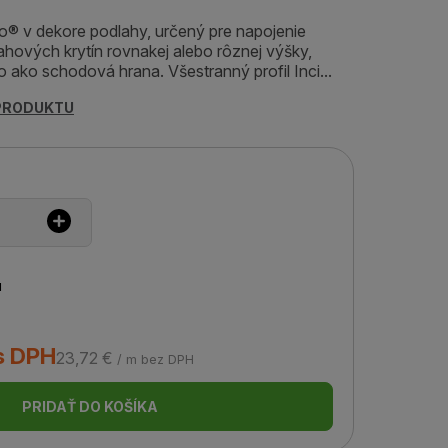
izo® v dekore podlahy, určený pre napojenie
hových krytín rovnakej alebo rôznej výšky,
 ako schodová hrana. Všestranný profil Inci...
 PRODUKTU
u
s DPH
23,72 €
/ m bez DPH
PRIDAŤ DO KOŠÍKA