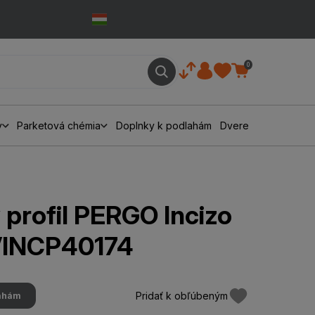
0
y
Parketová chémia
Doplnky k podlahám
Dvere
profil PERGO Incizo
VINCP40174
Pridať k obľúbeným
lahám