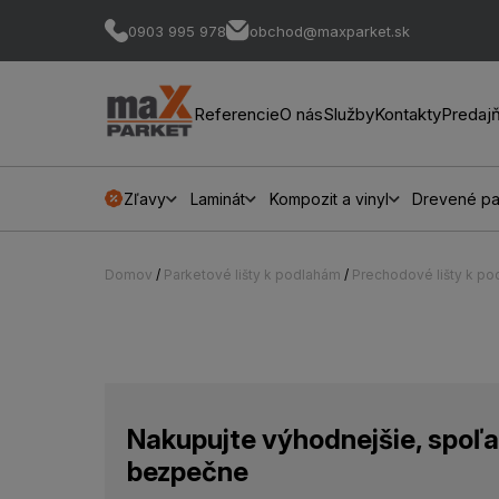
0903 995 978
obchod@maxparket.sk
Referencie
O nás
Služby
Kontakty
Predaj
Zľavy
Laminát
Kompozit a vinyl
Drevené pa
Domov
/
Parketové lišty k podlahám
/
Prechodové lišty k p
Nakupujte výhodnejšie, spoľa
bezpečne