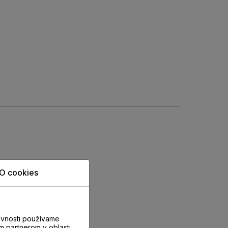
O cookies
evnosti používame
m partnerom v oblasti