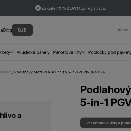
Získajte
10 % ZĽAVU
za registráciu
ňa
Blog
B2B
rkety
Akustické panely
Parketové lišty
Podložky pod parket
odlahám
/ Podlahový profil PERGO Incizo 5-in-1 PGVINCP40174
Podlahový 
5-in-1 PG
hlivo a
Prechodové lišty k pod