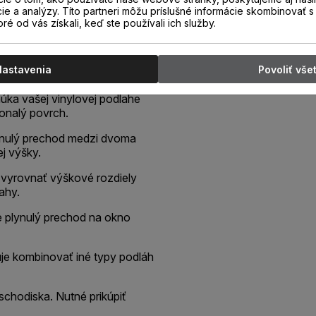
cie a analýzy. Títo partneri môžu príslušné informácie skombinovať s 
oré od vás získali, keď ste používali ich služby.
 dekore podlahy, určený pre
podlahových krytín rovnakej
ie podlahy alebo ako schodová
Nastavenia
Povoliť vše
núka vašej vinylovej podlahe
konalý povrch.
plynulý prechod medzi dvoma
j výšky.
 vyrovnať výškové rozdiely
ahy.
je plynulý prechod na okno
je kombinovať iné typy podláh
schodiska. Nutné prikúpiť