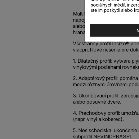
sociálnych médií, inzer
ste im poskytli alebo kt
Multifunkčný profil Incizo® v
napojenie dvoch susediacich 
alebo rôznej výšky, ukončen
hrana.
Všestranný profil Incizo® po
viacprofilové riešenia pre do
1. Dilatačný profil: vytvára 
vinylovými podlahami rovnake
2. Adaptérový profil: pomáha
medzi rôznymi úrovňami podl
3. Ukončovací profil: zaruču
alebo posuvné dvere.
4. Prechodový profil: umožňu
(napr. vinyl a koberec).
5. Nos schodiska: ukončenie 
subprofil NEVINCPBASE1.