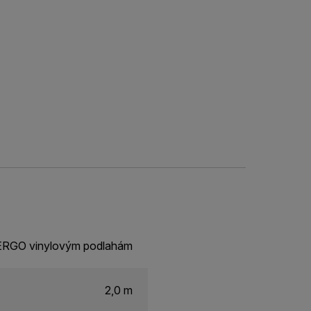
PERGO vinylovým podlahám
2,0 m