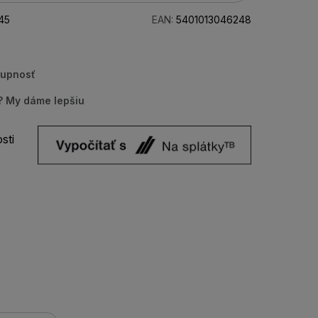
45
EAN:
5401013046248
tupnosť
u? My dáme lepšiu
sti