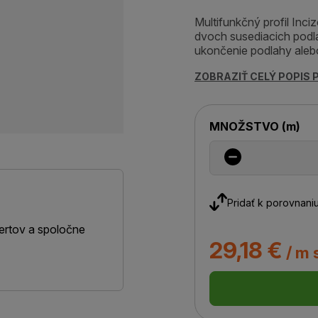
Multifunkčný profil Inc
dvoch susediacich podla
ukončenie podlahy alebo
ZOBRAZIŤ CELÝ POPIS
MNOŽSTVO
(
m
)
Pridať k porovnani
ertov a spoločne
29,18 €
/ m 