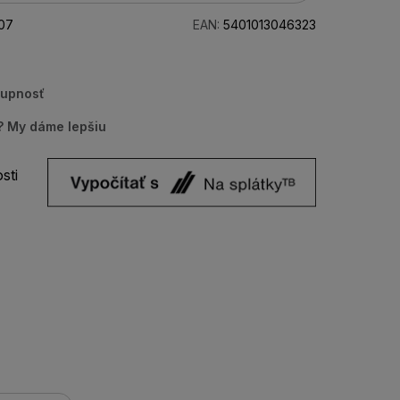
07
EAN:
5401013046323
tupnosť
u? My dáme lepšiu
sti