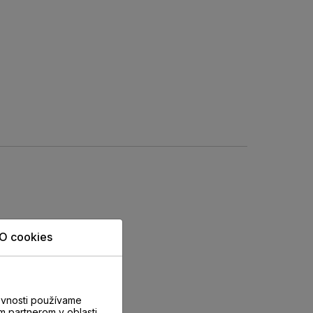
O cookies
evnosti používame
m partnerom v oblasti