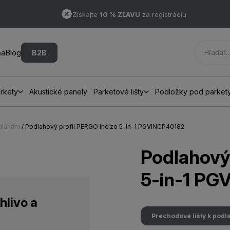
Získajte
10 % ZĽAVU
za registráciu
ňa
Blog
B2B
rkety
Akustické panely
Parketové lišty
Podložky pod parket
odlahám
/ Podlahový profil PERGO Incizo 5-in-1 PGVINCP40182
Podlahový 
5-in-1 PG
hlivo a
Prechodové lišty k pod