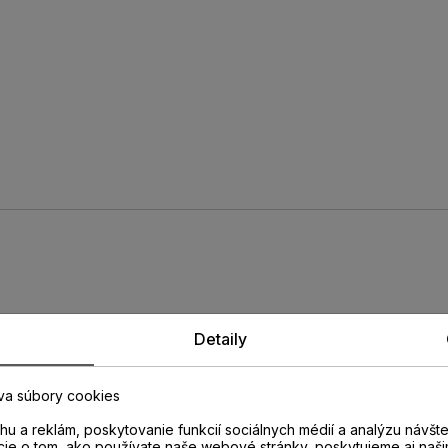
rofil PERGO
Detaily
va súbory cookies
182
u a reklám, poskytovanie funkcií sociálnych médií a analýzu návšt
cie o tom, ako používate naše webové stránky, poskytujeme aj naši