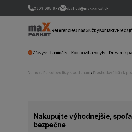
0903 995 978
obchod@maxparket.sk
Referencie
O nás
Služby
Kontakty
Predaj
Zľavy
Laminát
Kompozit a vinyl
Drevené pa
Domov
/
Parketové lišty k podlahám
/
Prechodové lišty k p
Nakupujte výhodnejšie, spoľa
bezpečne