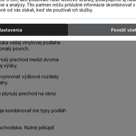
cie a analýzy. Títo partneri môžu príslušné informácie skombinovať s 
oré od vás získali, keď ste používali ich služby.
 dekore podlahy, určený pre
podlahových krytín rovnakej
ie podlahy alebo ako schodová
Nastavenia
Povoliť vše
núka vašej vinylovej podlahe
konalý povrch.
plynulý prechod medzi dvoma
j výšky.
 vyrovnať výškové rozdiely
ahy.
je plynulý prechod na okno
je kombinovať iné typy podláh
schodiska. Nutné prikúpiť