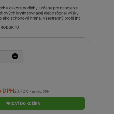
izo® v dekore podlahy, určený pre napojenie
hových krytín rovnakej alebo rôznej výšky,
 ako schodová hrana. Všestranný profil Inci...
 PRODUKTU
u
s DPH
23,72 €
/ m bez DPH
PRIDAŤ DO KOŠÍKA