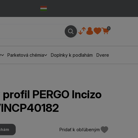
0
y
Parketová chémia
Doplnky k podlahám
Dvere
profil PERGO Incizo
VINCP40182
Pridať k obľúbeným
lahám