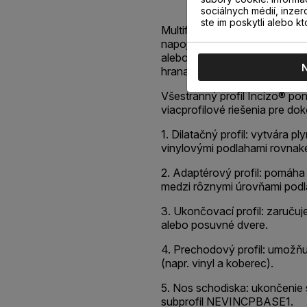
sociálnych médií, inzer
ste im poskytli alebo kt
Multifunkčný profil Incizo® v
napojenie dvoch susediacich 
alebo rôznej výšky, ukončen
hrana.
Všestranný profil Incizo® po
viacprofilové riešenia pre do
1. Dilatačný profil: vytvára 
vinylovými podlahami rovnake
2. Adaptérový profil: pomáha
medzi rôznymi úrovňami podl
3. Ukončovací profil: zaruču
alebo posuvné dvere.
4. Prechodový profil: umožňu
(napr. vinyl a koberec).
5. Nos schodiska: ukončenie 
subprofil NEVINCPBASE1.