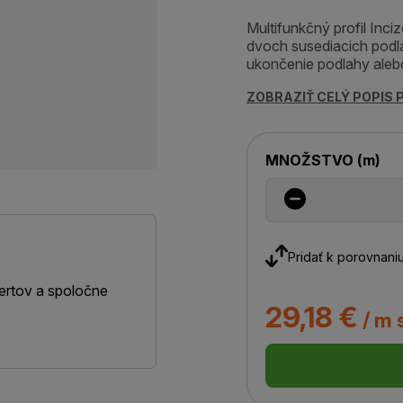
Multifunkčný profil Inc
dvoch susediacich podla
ukončenie podlahy alebo
ZOBRAZIŤ CELÝ POPIS
MNOŽSTVO
(
m
)
Pridať k porovnani
ertov a spoločne
29,18 €
/ m 