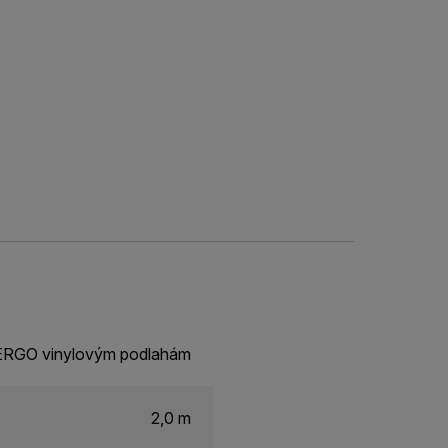
PERGO vinylovým podlahám
2,0 m