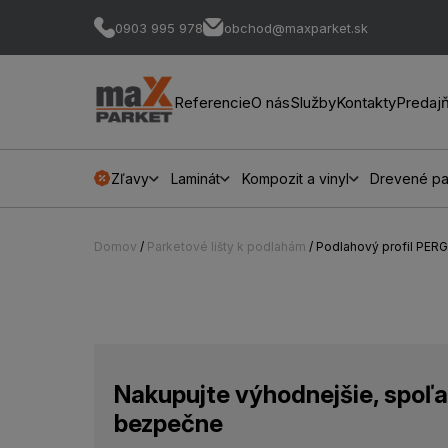
0903 995 978
obchod@maxparket.sk
Referencie
O nás
Služby
Kontakty
Predaj
Zľavy
Laminát
Kompozit a vinyl
Drevené pa
Domov
/
Parketové lišty k podlahám
/ Podlahový profil PER
Nakupujte výhodnejšie, spoľa
bezpečne