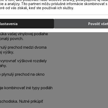
cie a analýzy. Títo partneri môžu príslušné informácie skombinovať s 
oré od vás získali, keď ste používali ich služby.
 dekore podlahy, určený pre
podlahových krytín rovnakej
ie podlahy alebo ako schodová
Nastavenia
Povoliť vše
núka vašej vinylovej podlahe
konalý povrch.
plynulý prechod medzi dvoma
j výšky.
 vyrovnať výškové rozdiely
ahy.
je plynulý prechod na okno
je kombinovať iné typy podláh
schodiska. Nutné prikúpiť