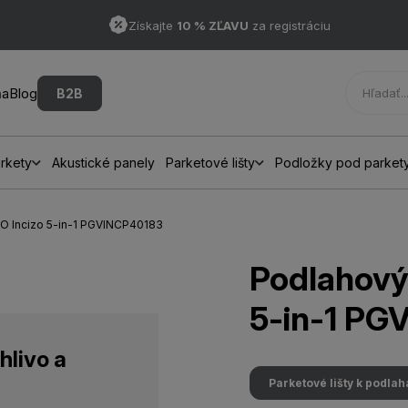
Získajte
10 % ZĽAVU
za registráciu
ňa
Blog
B2B
rkety
Akustické panely
Parketové lišty
Podložky pod parket
GO Incizo 5-in-1 PGVINCP40183
Podlahový 
5-in-1 PG
hlivo a
Parketové lišty k podla