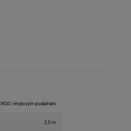
PERGO vinylovým podlahám
2,0 m