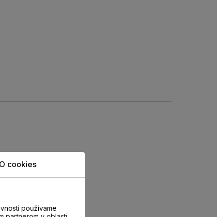
O cookies
evnosti používame
m partnerom v oblasti