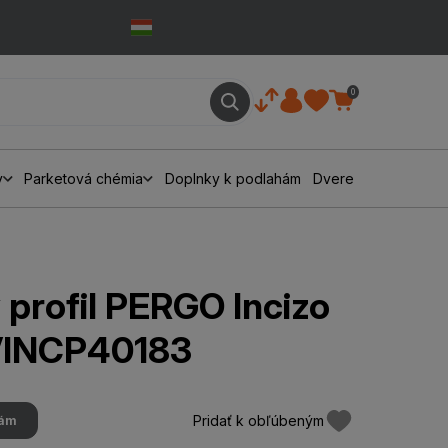
0
y
Parketová chémia
Doplnky k podlahám
Dvere
profil PERGO Incizo
VINCP40183
Pridať k obľúbeným
hám