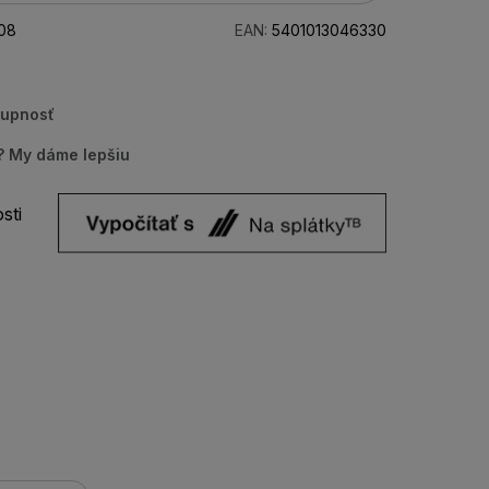
08
EAN:
5401013046330
tupnosť
u? My dáme lepšiu
sti