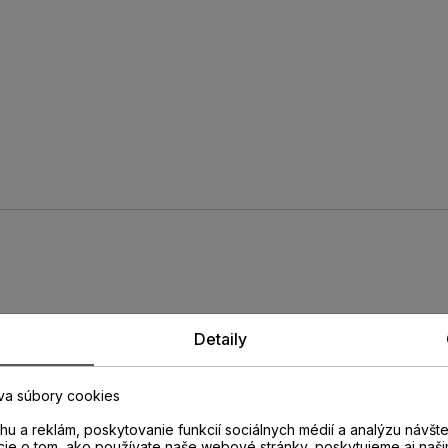
rofil PERGO
Detaily
va súbory cookies
183
u a reklám, poskytovanie funkcií sociálnych médií a analýzu návšt
cie o tom, ako používate naše webové stránky, poskytujeme aj naši