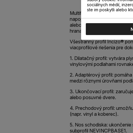
sociálnych médií, inzer
ste im poskytli alebo kt
Multifunkčný profil Incizo® v
napojenie dvoch susediacich 
alebo rôznej výšky, ukončen
hrana.
Všestranný profil Incizo® po
viacprofilové riešenia pre do
1. Dilatačný profil: vytvára 
vinylovými podlahami rovnake
2. Adaptérový profil: pomáha
medzi rôznymi úrovňami podl
3. Ukončovací profil: zaruču
alebo posuvné dvere.
4. Prechodový profil: umožňu
(napr. vinyl a koberec).
5. Nos schodiska: ukončenie 
subprofil NEVINCPBASE1.