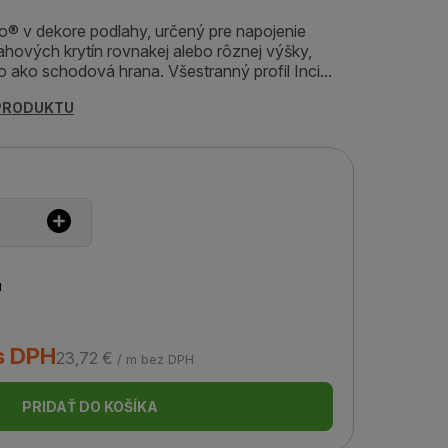
izo® v dekore podlahy, určený pre napojenie
hových krytín rovnakej alebo rôznej výšky,
 ako schodová hrana. Všestranný profil Inci...
 PRODUKTU
u
s DPH
23,72 €
/ m bez DPH
PRIDAŤ DO KOŠÍKA