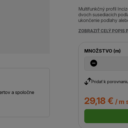
Multifunkčný profil Inc
dvoch susediacich podla
ukončenie podlahy alebo
ZOBRAZIŤ CELÝ POPIS
MNOŽSTVO
(
m
)
Pridať k porovnani
ertov a spoločne
29,18 €
/ m 