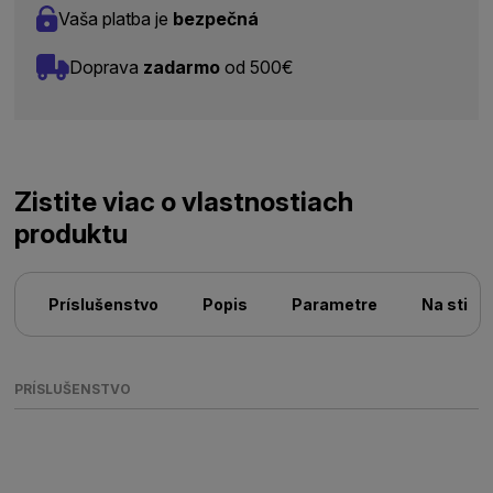
Vaša platba je
bezpečná
Doprava
zadarmo
od 500€
Zistite viac o vlastnostiach
produktu
Príslušenstvo
Popis
Parametre
Na stiah
PRÍSLUŠENSTVO