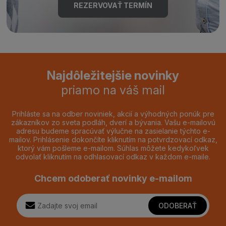
REZERVOVAŤ TERMÍN
Najdôležitejšie novinky
priamo na váš mail
Prihláste sa na odber noviniek, akcií a výhodných ponúk pre
zákazníkov zo sveta podláh, dverí a bývania. Vašu e-mailovú
adresu budeme spracúvať výlučne na zasielanie týchto e-
mailov. Prihlásenie dokončíte kliknutím na potvrdzovací odkaz,
ktorý vám pošleme e-mailom. Súhlas môžete kedykoľvek
odvolať kliknutím na odhlasovací odkaz v každom e-maile.
Chcem odoberať novinky e-mailom
ODOBERAŤ