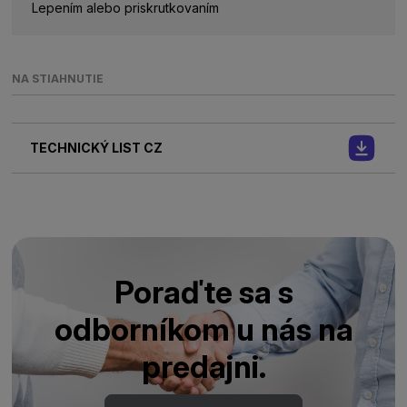
Lepením alebo priskrutkovaním
NA STIAHNUTIE
TECHNICKÝ LIST CZ
Poraďte sa s
odborníkom u nás na
predajni.