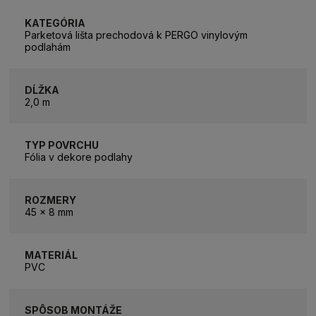
KATEGÓRIA
Parketová lišta prechodová k PERGO vinylovým
podlahám
DĹŽKA
2,0 m
TYP POVRCHU
Fólia v dekore podlahy
ROZMERY
45 x 8 mm
MATERIÁL
PVC
SPÔSOB MONTÁŽE