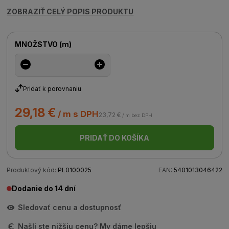
ZOBRAZIŤ CELÝ POPIS PRODUKTU
MNOŽSTVO
(
m
)
Pridať k porovnaniu
29,18 €
/ m s DPH
23,72 €
/ m bez DPH
PRIDAŤ DO KOŠÍKA
Produktový kód:
PL0100025
EAN:
5401013046422
Dodanie do 14 dní
Sledovať cenu a dostupnosť
Našli ste nižšiu cenu? My dáme lepšiu