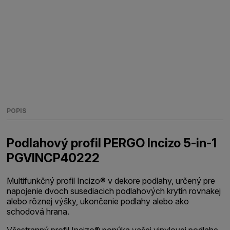
POPIS
Podlahový profil PERGO Incizo 5-in-1
PGVINCP40222
Multifunkčný profil Incizo® v dekore podlahy, určený pre
napojenie dvoch susediacich podlahových krytín rovnakej
alebo rôznej výšky, ukončenie podlahy alebo ako
schodová hrana.
Všestranný profil Incizo® ponúka vašej vinylovej podlahe