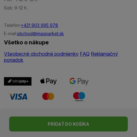
Sob: 9-12 h.
Telefón:
+421 903 995 978
E-mail:
obchod@maxparket.sk
Všetko o nákupe
Všeobecné obchodné podmienky
FAQ
Reklamačný
poriadok
Nastavenie cookies
| © Všetky práva vyhradené | Made with ♥
PRIDAŤ DO KOŠÍKA
by
Madviso