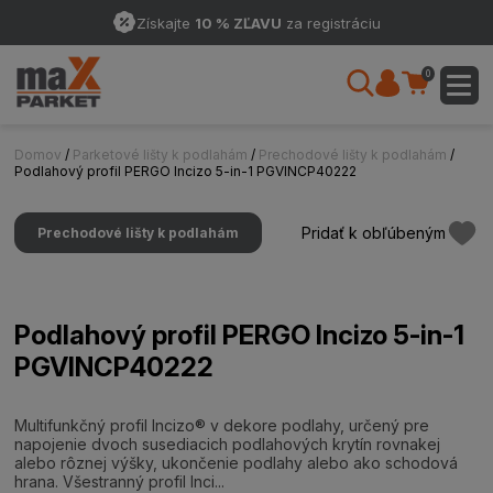
Získajte
10 % ZĽAVU
za registráciu
0
Domov
/
Parketové lišty k podlahám
/
Prechodové lišty k podlahám
/
Podlahový profil PERGO Incizo 5-in-1 PGVINCP40222
Pridať k obľúbeným
Prechodové lišty k podlahám
Podlahový profil PERGO Incizo 5-in-1
PGVINCP40222
Multifunkčný profil Incizo® v dekore podlahy, určený pre
napojenie dvoch susediacich podlahových krytín rovnakej
alebo rôznej výšky, ukončenie podlahy alebo ako schodová
hrana. Všestranný profil Inci...