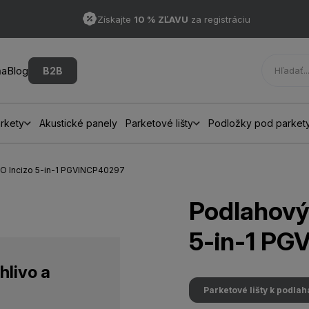
Získajte
10 % ZĽAVU
za registráciu
ňa
Blog
B2B
rkety
Akustické panely
Parketové lišty
Podložky pod parket
GO Incizo 5-in-1 PGVINCP40297
Podlahový 
5-in-1 P
hlivo a
Parketové lišty k podla