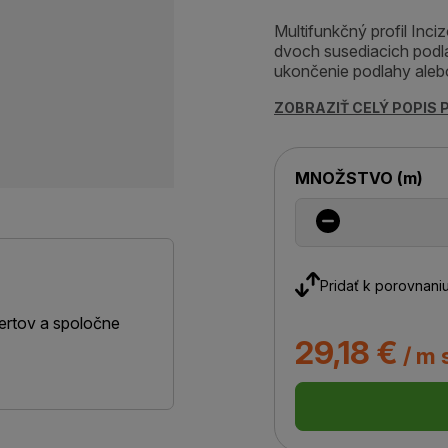
Multifunkčný profil Inc
dvoch susediacich podla
ukončenie podlahy alebo
ZOBRAZIŤ CELÝ POPIS
MNOŽSTVO
(
m
)
Pridať k porovnani
ertov a spoločne
29,18 €
/ m 