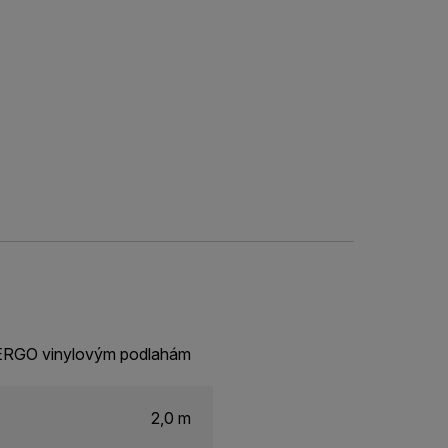
PERGO vinylovým podlahám
2,0 m