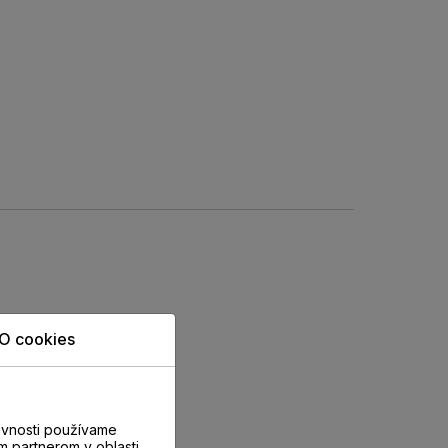
O cookies
evnosti používame
m partnerom v oblasti