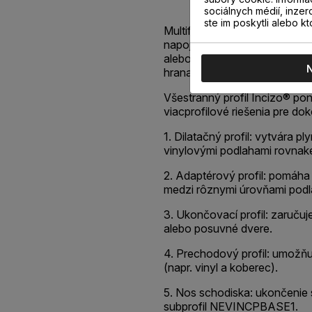
sociálnych médií, inzer
ste im poskytli alebo kt
Multifunkčný profil Incizo® v
napojenie dvoch susediacich 
alebo rôznej výšky, ukončen
hrana.
Všestranný profil Incizo® po
viacprofilové riešenia pre do
1. Dilatačný profil: vytvára 
vinylovými podlahami rovnake
2. Adaptérový profil: pomáha
medzi rôznymi úrovňami podl
3. Ukončovací profil: zaruču
alebo posuvné dvere.
4. Prechodový profil: umožňu
(napr. vinyl a koberec).
5. Nos schodiska: ukončenie 
subprofil NEVINCPBASE1.