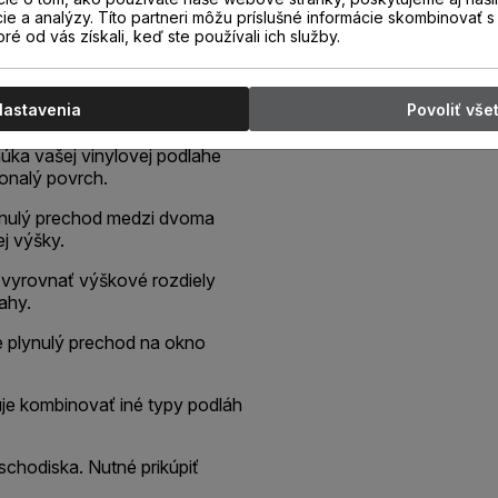
cie a analýzy. Títo partneri môžu príslušné informácie skombinovať s 
oré od vás získali, keď ste používali ich služby.
 dekore podlahy, určený pre
podlahových krytín rovnakej
ie podlahy alebo ako schodová
Nastavenia
Povoliť vše
núka vašej vinylovej podlahe
konalý povrch.
plynulý prechod medzi dvoma
j výšky.
 vyrovnať výškové rozdiely
ahy.
je plynulý prechod na okno
je kombinovať iné typy podláh
schodiska. Nutné prikúpiť