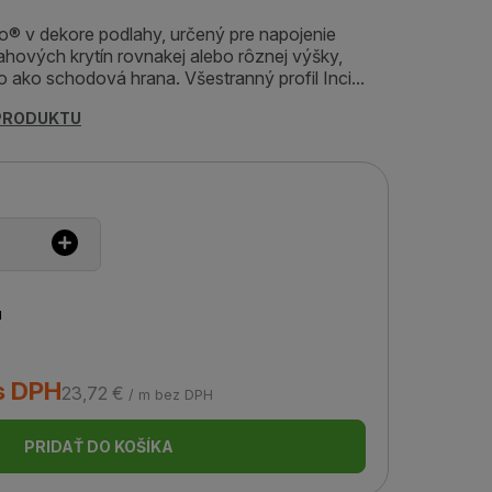
izo® v dekore podlahy, určený pre napojenie
hových krytín rovnakej alebo rôznej výšky,
 ako schodová hrana. Všestranný profil Inci...
 PRODUKTU
u
s DPH
23,72 €
/ m bez DPH
PRIDAŤ DO KOŠÍKA