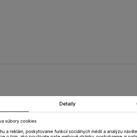
rofil PERGO
Detaily
va súbory cookies
297
u a reklám, poskytovanie funkcií sociálnych médií a analýzu návšt
cie o tom, ako používate naše webové stránky, poskytujeme aj naši