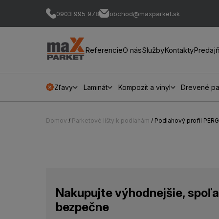
0903 995 978
obchod@maxparket.sk
Referencie
O nás
Služby
Kontakty
Predaj
Zľavy
Laminát
Kompozit a vinyl
Drevené pa
Domov
/
Parketové lišty k podlahám
/ Podlahový profil PER
Nakupujte výhodnejšie, spoľa
bezpečne