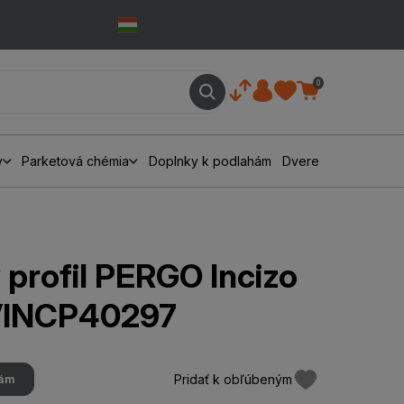
0
y
Parketová chémia
Doplnky k podlahám
Dvere
profil PERGO Incizo
GVINCP40297
Pridať k obľúbeným
hám