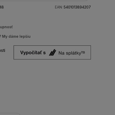
48
EAN:
5401013894207
tupnosť
u? My dáme lepšiu
sti