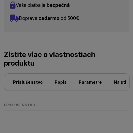
Vaša platba je
bezpečná
Doprava
zadarmo
od 500€
Zistite viac o vlastnostiach
produktu
Príslušenstvo
Popis
Parametre
Na stiah
PRÍSLUŠENSTVO