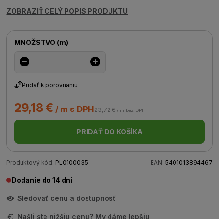
ZOBRAZIŤ CELÝ POPIS PRODUKTU
MNOŽSTVO
(
m
)
Pridať k porovnaniu
29,18 €
/ m s DPH
23,72 €
/ m bez DPH
PRIDAŤ DO KOŠÍKA
Produktový kód:
PL0100035
EAN:
5401013894467
Dodanie do 14 dní
Sledovať cenu a dostupnosť
Našli ste nižšiu cenu? My dáme lepšiu