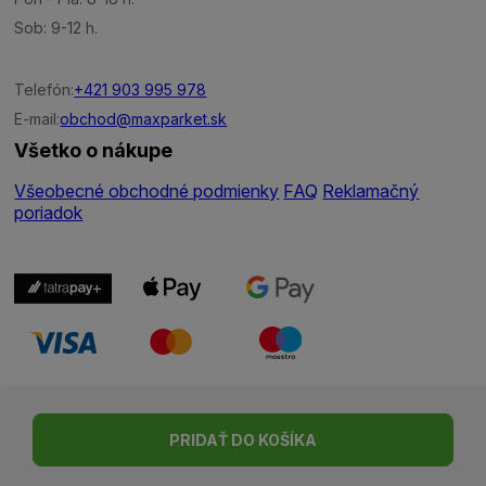
Sob: 9-12 h.
Telefón:
+421 903 995 978
E-mail:
obchod@maxparket.sk
Všetko o nákupe
Všeobecné obchodné podmienky
FAQ
Reklamačný
poriadok
Nastavenie cookies
| © Všetky práva vyhradené | Made with ♥
PRIDAŤ DO KOŠÍKA
by
Madviso