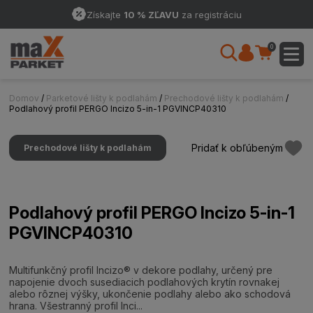
Získajte
10 % ZĽAVU
za registráciu
0
Domov
/
Parketové lišty k podlahám
/
Prechodové lišty k podlahám
/
Podlahový profil PERGO Incizo 5-in-1 PGVINCP40310
Pridať k obľúbeným
Prechodové lišty k podlahám
Podlahový profil PERGO Incizo 5-in-1
PGVINCP40310
Multifunkčný profil Incizo® v dekore podlahy, určený pre
napojenie dvoch susediacich podlahových krytín rovnakej
alebo rôznej výšky, ukončenie podlahy alebo ako schodová
hrana. Všestranný profil Inci...