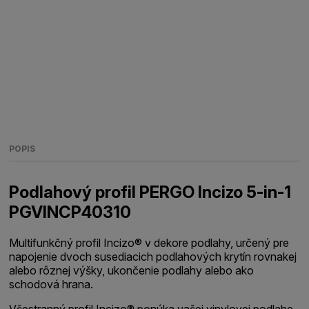
POPIS
Podlahový profil PERGO Incizo 5-in-1
PGVINCP40310
Multifunkčný profil Incizo® v dekore podlahy, určený pre
napojenie dvoch susediacich podlahových krytín rovnakej
alebo rôznej výšky, ukončenie podlahy alebo ako
schodová hrana.
Všestranný profil Incizo® ponúka vašej vinylovej podlahe