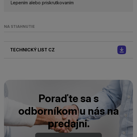
Lepením alebo priskrutkovaním
NA STIAHNUTIE
TECHNICKÝ LIST CZ
Poraďte sa s
odborníkom u nás na
predajni.