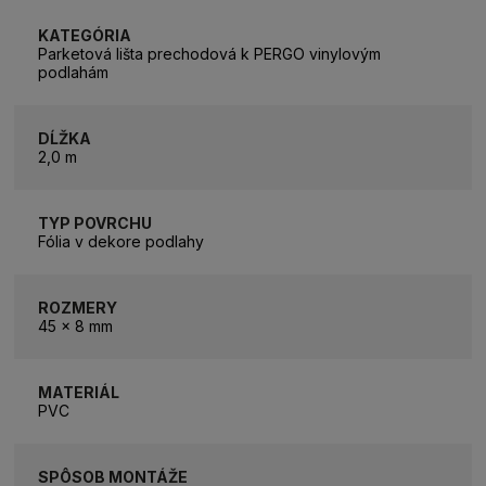
KATEGÓRIA
Parketová lišta prechodová k PERGO vinylovým
podlahám
DĹŽKA
2,0 m
TYP POVRCHU
Fólia v dekore podlahy
ROZMERY
45 x 8 mm
MATERIÁL
PVC
SPÔSOB MONTÁŽE