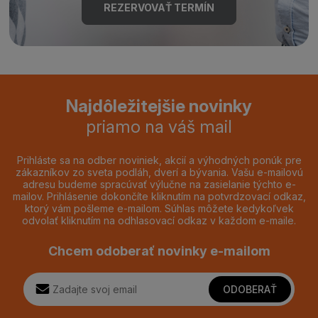
REZERVOVAŤ TERMÍN
Najdôležitejšie novinky
priamo na váš mail
Prihláste sa na odber noviniek, akcií a výhodných ponúk pre
zákazníkov zo sveta podláh, dverí a bývania. Vašu e-mailovú
adresu budeme spracúvať výlučne na zasielanie týchto e-
mailov. Prihlásenie dokončíte kliknutím na potvrdzovací odkaz,
ktorý vám pošleme e-mailom. Súhlas môžete kedykoľvek
odvolať kliknutím na odhlasovací odkaz v každom e-maile.
Chcem odoberať novinky e-mailom
ODOBERAŤ