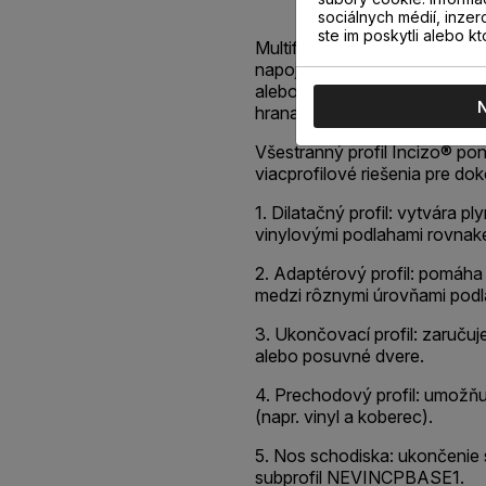
sociálnych médií, inzer
ste im poskytli alebo kt
Multifunkčný profil Incizo® v
napojenie dvoch susediacich 
alebo rôznej výšky, ukončen
hrana.
Všestranný profil Incizo® po
viacprofilové riešenia pre do
1. Dilatačný profil: vytvára 
vinylovými podlahami rovnake
2. Adaptérový profil: pomáha
medzi rôznymi úrovňami podl
3. Ukončovací profil: zaruču
alebo posuvné dvere.
4. Prechodový profil: umožňu
(napr. vinyl a koberec).
5. Nos schodiska: ukončenie 
subprofil NEVINCPBASE1.