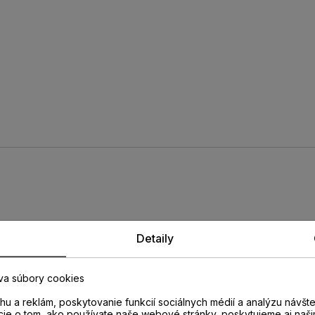
rofil PERGO
Detaily
va súbory cookies
11
u a reklám, poskytovanie funkcií sociálnych médií a analýzu návšt
cie o tom, ako používate naše webové stránky, poskytujeme aj naši