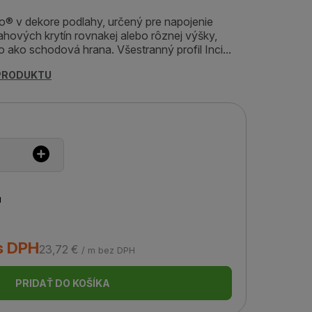
izo® v dekore podlahy, určený pre napojenie
hových krytín rovnakej alebo rôznej výšky,
 ako schodová hrana. Všestranný profil Inci...
 PRODUKTU
u
s DPH
23,72 €
/ m bez DPH
PRIDAŤ DO KOŠÍKA