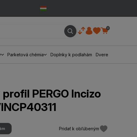
0
y
Parketová chémia
Doplnky k podlahám
Dvere
profil PERGO Incizo
VINCP40311
Pridať k obľúbeným
hám