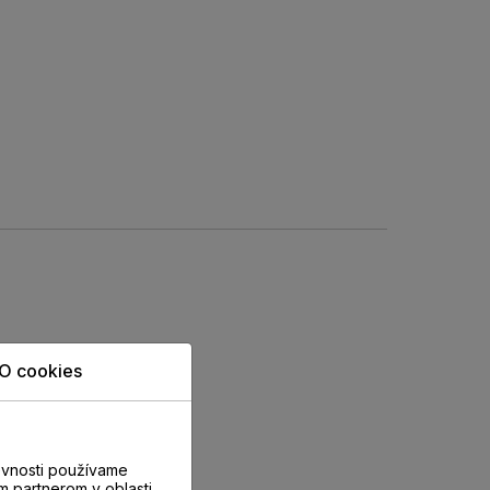
O cookies
evnosti používame
m partnerom v oblasti