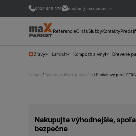
0903 995 978
obchod@maxparket.sk
Referencie
O nás
Služby
Kontakty
Predaj
Zľavy
Laminát
Kompozit a vinyl
Drevené pa
Domov
/
Parketové lišty k podlahám
/ Podlahový profil PER
Nakupujte výhodnejšie, spoľa
bezpečne