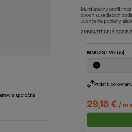
Multifunkčný profil Inc
dvoch susediacich podla
ukončenie podlahy alebo
ZOBRAZIŤ CELÝ POPIS
MNOŽSTVO
(
m
)
Pridať k porovnani
ertov a spoločne
29,18 €
/ m 