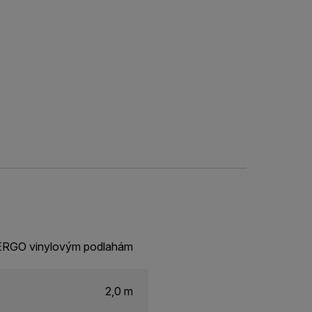
PERGO vinylovým podlahám
2,0 m