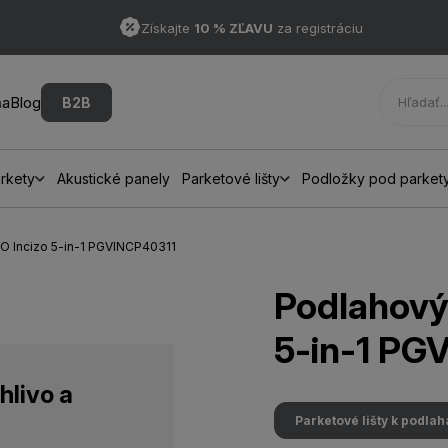
Získajte
10 % ZĽAVU
za registráciu
ňa
Blog
B2B
rkety
Akustické panely
Parketové lišty
Podložky pod parket
GO Incizo 5-in-1 PGVINCP40311
Podlahový 
5-in-1 PG
hlivo a
Parketové lišty k podla