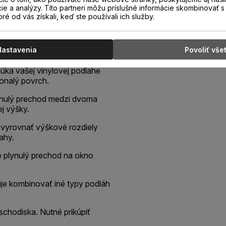
cie a analýzy. Títo partneri môžu príslušné informácie skombinovať s 
oré od vás získali, keď ste používali ich služby.
 dekore podlahy, určený pre
podlahových krytín rovnakej
ie podlahy alebo ako schodová
Nastavenia
Povoliť vše
núka vašej vinylovej podlahe
konalý povrch.
plynulý prechod medzi dvoma
j výšky.
 vyrovnať výškové rozdiely
ahy.
je plynulý prechod na okno
je kombinovať iné typy podláh
schodiska. Nutné prikúpiť