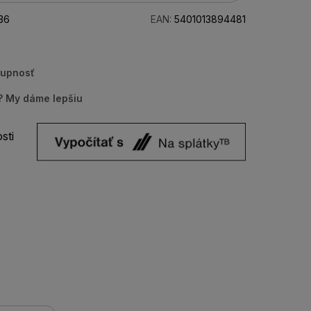
36
EAN:
5401013894481
tupnosť
u? My dáme lepšiu
sti