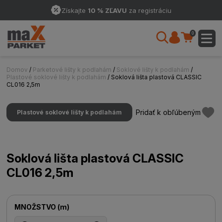
Získajte
10 % ZĽAVU
za registráciu
0
Domov
/
Parketové lišty k podlahám
/
Soklové lišty k podlahám
/
Plastové soklové lišty k podlahám
/ Soklová lišta plastová CLASSIC
CL016 2,5m
Pridať k obľúbeným
Plastové soklové lišty k podlahám
Soklová lišta plastová CLASSIC
CL016 2,5m
MNOŽSTVO
(
m
)