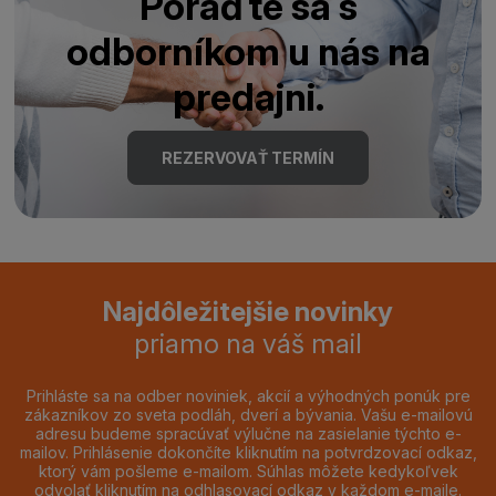
Poraďte sa s
odborníkom u nás na
predajni.
REZERVOVAŤ TERMÍN
Najdôležitejšie novinky
priamo na váš mail
Prihláste sa na odber noviniek, akcií a výhodných ponúk pre
zákazníkov zo sveta podláh, dverí a bývania. Vašu e-mailovú
adresu budeme spracúvať výlučne na zasielanie týchto e-
mailov. Prihlásenie dokončíte kliknutím na potvrdzovací odkaz,
ktorý vám pošleme e-mailom. Súhlas môžete kedykoľvek
odvolať kliknutím na odhlasovací odkaz v každom e-maile.