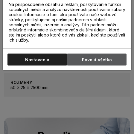
Na prispôsobenie obsahu a reklám, poskytovanie funkcií
sociálnych médií a analýzu návštevnosti používame súbory
cookie. Informácie o tom, ako používate naše webové
stránky, poskytujeme aj našim partnerom v oblasti
sociálnych médií, inzercie a analýzy. Títo partneri môžu
príslušné informácie skombinovať s ďalšími údajmi, ktoré
ste im poskytli alebo ktoré od vás získali, keď ste používali
PARAMETRE
ich služby.
KATEGÓRIA
Nastavenia
Povoliť všetko
Parketová lišta
ROZMERY
50 x 25 x 2500 mm