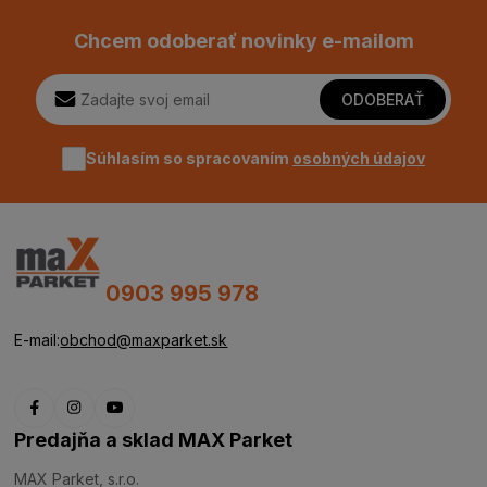
Chcem odoberať novinky e-mailom
ODOBERAŤ
Súhlasím so spracovaním
osobných údajov
0903 995 978
E-mail:
obchod@maxparket.sk
Predajňa a sklad MAX Parket
MAX Parket, s.r.o.