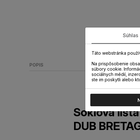
Súhlas
Táto webstránka použí
Na prispôsobenie obsah
POPIS
súbory cookie. Informá
sociálnych médií, inzer
ste im poskytli alebo kt
Soklová liš
DUB BRETAG