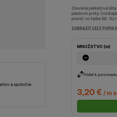
Drevená parketová lišta
plastové prvky (vonkajši
pravé) vo farbe líšt. Sú
ZOBRAZIŤ CELÝ POPIS
MNOŽSTVO
(
m
)
Pridať k porovnani
ertov a spoločne
3,20 €
/ m 