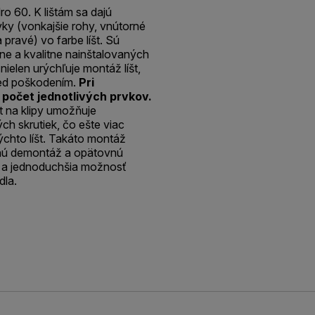
o 60. K lištám sa dajú
ky (vonkajšie rohy, vnútorné
 pravé) vo farbe líšt. Sú
e a kvalitne nainštalovaných
 nielen urýchľuje montáž líšt,
pred poškodením.
Pri
 počet jednotlivých prvkov.
t na klipy umožňuje
ch skrutiek, čo ešte viac
chto líšt. Takáto montáž
hú demontáž a opätovnú
šia a jednoduchšia možnosť
dla.