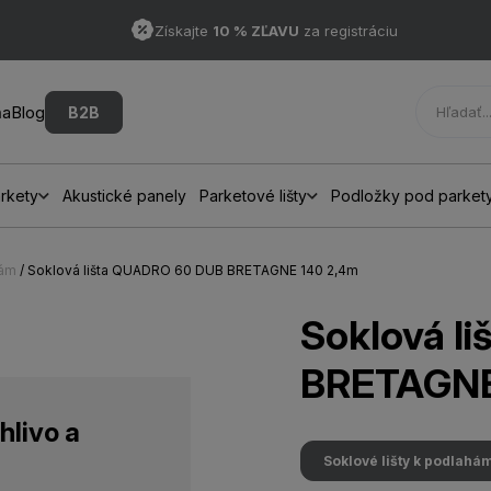
Získajte
10 % ZĽAVU
za registráciu
ňa
Blog
B2B
rkety
Akustické panely
Parketové lišty
Podložky pod parket
hám
/ Soklová lišta QUADRO 60 DUB BRETAGNE 140 2,4m
Soklová l
BRETAGNE
hlivo a
Soklové lišty k podlahá