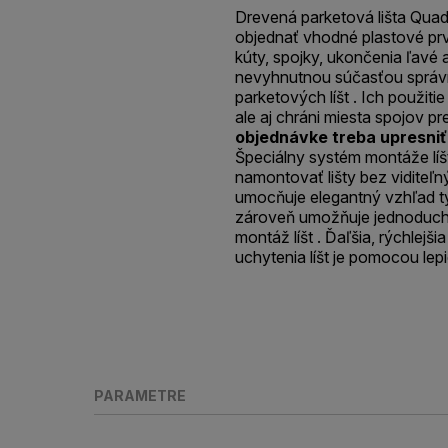
Drevená parketová lišta Quadr
objednať vhodné plastové prv
kúty, spojky, ukončenia ľavé a
nevyhnutnou súčasťou správn
parketových líšt . Ich použitie
ale aj chráni miesta spojov 
objednávke treba upresniť
Špeciálny systém montáže líš
namontovať lišty bez viditeľný
umocňuje elegantný vzhľad tý
zároveň umožňuje jednoduc
montáž líšt . Ďaľšia, rýchlej
uchytenia líšt je pomocou lepi
PARAMETRE