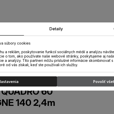
Detaily
va súbory cookies
u a reklám, poskytovanie funkcií sociálnych médií a analýzu návšt
cie o tom, ako používate naše webové stránky, poskytujeme aj naši
cie a analýzy. Títo partneri môžu príslušné informácie skombinovať s 
oré od vás získali, keď ste používali ich služby.
Nastavenia
Povoliť vše
ta QUADRO 60
NE 140 2,4m