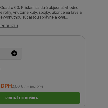
 Quadro 60. K lištám sa dajú objednať vhodné
e rohy, vnútorné kúty, spojky, ukončenia ľavé a
 nevyhnutnou súčasťou správne a kval...
 PRODUKTU
u
s DPH
2,60 €
/ m bez DPH
PRIDAŤ DO KOŠÍKA