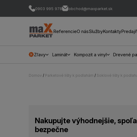
0903 995 978
obchod@maxparket.sk
Referencie
O nás
Služby
Kontakty
Predaj
Zľavy
Laminát
Kompozit a vinyl
Drevené pa
Domov
/
Parketové lišty k podlahám
/
Soklové lišty k podla
Nakupujte výhodnejšie, spoľa
bezpečne