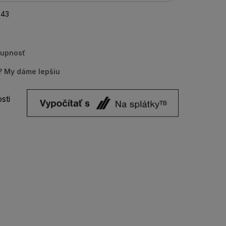
43
tupnosť
u? My dáme lepšiu
sti