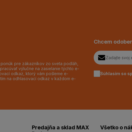
Chcem odober
h ponúk pre zákazníkov zo sveta podláh,
pracúvať výlučne na zasielanie týchto e-
Súhlasím so s
dzovací odkaz, ktorý vám pošleme e-
utím na odhlasovací odkaz v každom e-
Predajňa a sklad MAX
Všetko o ná