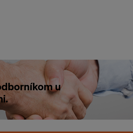
 odborníkom u
i.