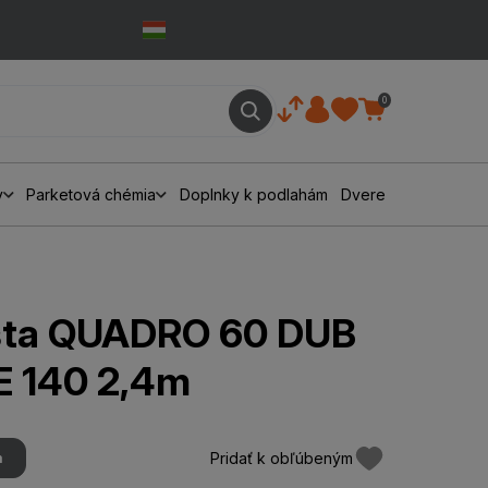
0
y
Parketová chémia
Doplnky k podlahám
Dvere
išta QUADRO 60 DUB
 140 2,4m
Pridať k obľúbeným
m