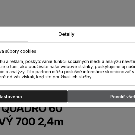
Detaily
va súbory cookies
u a reklám, poskytovanie funkcií sociálnych médií a analýzu návšt
cie o tom, ako používate naše webové stránky, poskytujeme aj naši
cie a analýzy. Títo partneri môžu príslušné informácie skombinovať s 
oré od vás získali, keď ste používali ich služby.
Nastavenia
Povoliť vše
ta QUADRO 60
Ý 700 2,4m