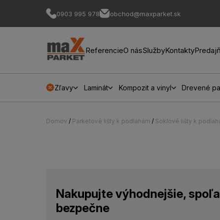
0903 995 978
obchod@maxparket.sk
Referencie
O nás
Služby
Kontakty
Predaj
Zľavy
Laminát
Kompozit a vinyl
Drevené pa
Domov
/
Parketové lišty k podlahám
/
Soklové lišty k podla
Nakupujte výhodnejšie, spoľa
bezpečne