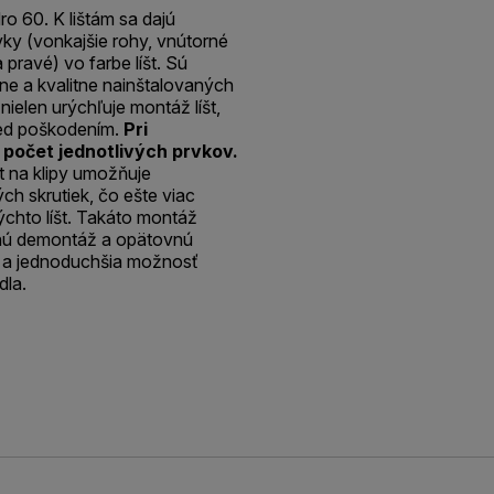
o 60. K lištám sa dajú
ky (vonkajšie rohy, vnútorné
 pravé) vo farbe líšt. Sú
e a kvalitne nainštalovaných
 nielen urýchľuje montáž líšt,
pred poškodením.
Pri
 počet jednotlivých prvkov.
t na klipy umožňuje
ch skrutiek, čo ešte viac
chto líšt. Takáto montáž
hú demontáž a opätovnú
šia a jednoduchšia možnosť
dla.