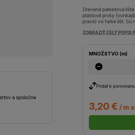
Drevená parketová lišta
plastové prvky (vonkajši
pravé) vo farbe líšt. Sú
ZOBRAZIŤ CELÝ POPIS
MNOŽSTVO
(
m
)
Pridať k porovnani
ertov a spoločne
3,20 €
/ m 