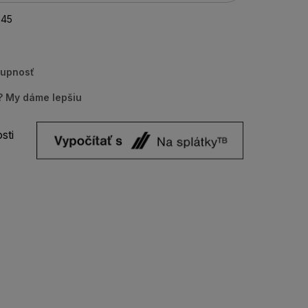
45
tupnosť
u? My dáme lepšiu
sti