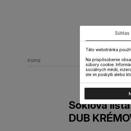
Súhlas
Táto webstránka použí
Na prispôsobenie obsah
POPIS
súbory cookie. Informá
sociálnych médií, inzer
ste im poskytli alebo kt
Soklová liš
DUB KRÉMOV