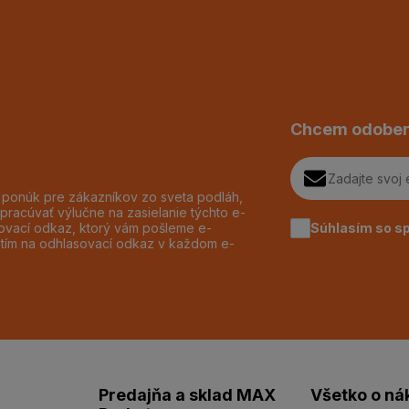
Chcem odober
h ponúk pre zákazníkov zo sveta podláh,
pracúvať výlučne na zasielanie týchto e-
Súhlasím so s
dzovací odkaz, ktorý vám pošleme e-
utím na odhlasovací odkaz v každom e-
Predajňa a sklad MAX
Všetko o ná