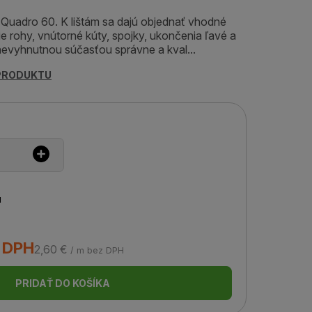
 Quadro 60. K lištám sa dajú objednať vhodné
e rohy, vnútorné kúty, spojky, ukončenia ľavé a
 nevyhnutnou súčasťou správne a kval...
 PRODUKTU
u
s DPH
2,60 €
/ m bez DPH
PRIDAŤ DO KOŠÍKA