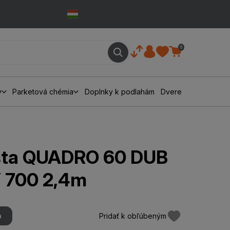
0
y
Parketová chémia
Doplnky k podlahám
Dvere
išta QUADRO 60 DUB
700 2,4m
Pridať k obľúbeným
m