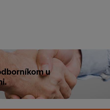
 odborníkom u
i.