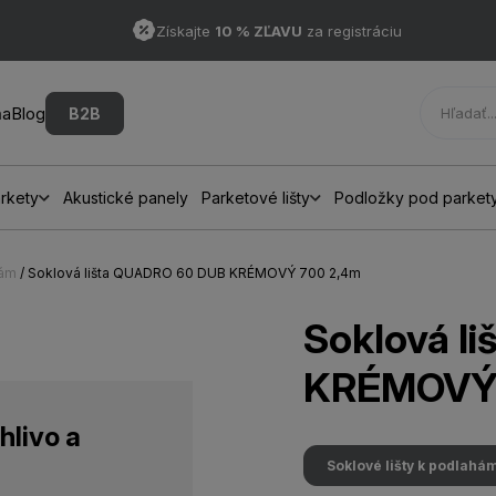
Získajte
10 % ZĽAVU
za registráciu
ňa
Blog
B2B
rkety
Akustické panely
Parketové lišty
Podložky pod parket
hám
/ Soklová lišta QUADRO 60 DUB KRÉMOVÝ 700 2,4m
Soklová l
KRÉMOVÝ 
hlivo a
Soklové lišty k podlahá