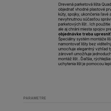
Drevená parketová lišta Quadr
objednať vhodné plastové prv
kúty, spojky, ukončenia ľavé a
nevyhnutnou súčasťou správn
parketových líšt . Ich použitie
ale aj chráni miesta spojov 
objednávke treba upresniť
Špeciálny systém montáže líš
namontovať lišty bez viditeľný
umocňuje elegantný vzhľad tý
zároveň umožňuje jednoduc
montáž líšt . Ďaľšia, rýchlej
uchytenia líšt je pomocou lepi
PARAMETRE