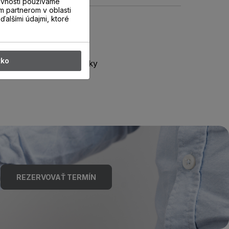
evnosti používame
m partnerom v oblasti
ďalšími údajmi, ktoré
tko
Plastové prvky
REZERVOVAŤ TERMÍN