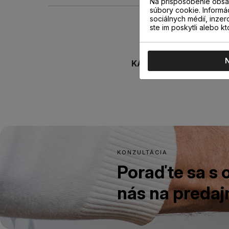
Na prispôsobenie obsah
súbory cookie. Informá
sociálnych médií, inzer
ste im poskytli alebo kt
KATEGÓRIA
KONZULTÁCIA
Poraďte sa s
nás na predajn