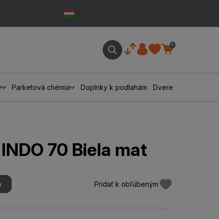
0
y
Parketová chémia
Doplnky k podlahám
Dvere
 INDO 70 Biela mat
Pridať k obľúbeným
m