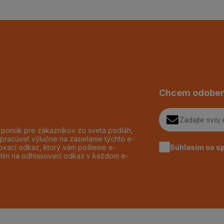
Chcem odober
h ponúk pre zákazníkov zo sveta podláh,
pracúvať výlučne na zasielanie týchto e-
Súhlasím so s
dzovací odkaz, ktorý vám pošleme e-
utím na odhlasovací odkaz v každom e-