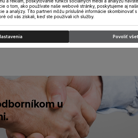
u a reklám, poskytovanie funkcií sociálnych médií a analýzu návšt
cie o tom, ako používate naše webové stránky, poskytujeme aj naši
cie a analýzy. Títo partneri môžu príslušné informácie skombinovať s 
oré od vás získali, keď ste používali ich služby.
Nastavenia
Povoliť vše
 odborníkom u
i.