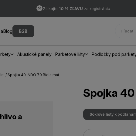
Získajte
10 % ZĽAVU
za registráciu
ňa
Blog
B2B
rkety
Akustické panely
Parketové lišty
Podložky pod parket
hám
/ Spojka 40 INDO 70 Biela mat
Spojka 40
Soklové lišty k podlahá
hlivo a