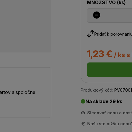
MNOŽSTVO
(
ks
)
Pridať k porovnani
1,23 €
/ ks s
Produktový kód:
PV07001
ertov a spoločne
Na sklade 29 ks
Sledovať cenu a dos
Našli ste nižšiu cen