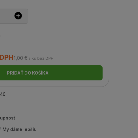
u
 DPH
1,00 €
/ ks bez DPH
PRIDAŤ DO KOŠÍKA
40
tupnosť
u? My dáme lepšiu