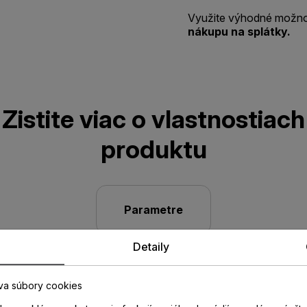
Využite výhodné možno
nákupu na splátky.
Zistite viac o vlastnostiach
produktu
Parametre
Detaily
va súbory cookies