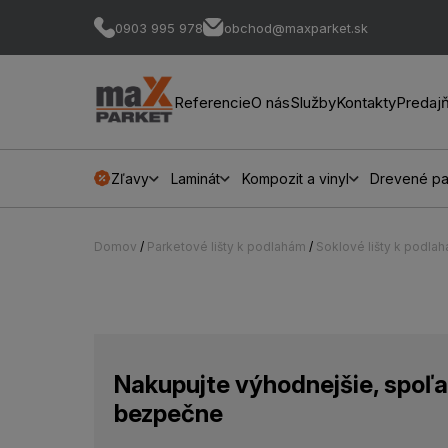
0903 995 978
obchod@maxparket.sk
Referencie
O nás
Služby
Kontakty
Predaj
Zľavy
Laminát
Kompozit a vinyl
Drevené pa
Domov
/
Parketové lišty k podlahám
/
Soklové lišty k podla
Nakupujte výhodnejšie, spoľa
bezpečne