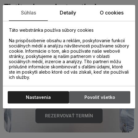
Zistite viac o vlastnostiach
Súhlas
Detaily
O cookies
produktu
Táto webstránka používa súbory cookies
Na prispôsobenie obsahu a reklám, poskytovanie funkcií
sociálnych médií a analýzu návštevnosti používame súbory
cookie. Informácie o tom, ako používate naše webové
stránky, poskytujeme aj našim partnerom v oblasti
sociálnych médií, inzercie a analýzy. Títo partneri môžu
príslušné informácie skombinovať s ďalšími údajmi, ktoré
Poraďte sa s
ste im poskytli alebo ktoré od vás získali, keď ste používali
ich služby.
odborníkom u nás na
predajni.
Nastavenia
Povoliť všetko
REZERVOVAŤ TERMÍN