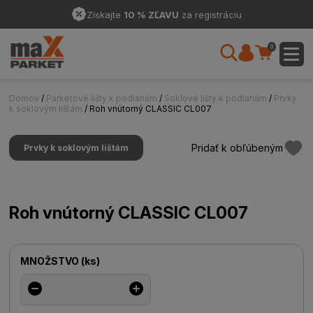
Získajte
10 % ZĽAVU
za registráciu
0
Domov
/
Parketové lišty k podlahám
/
Soklové lišty k podlahám
/
Prvky
k soklovým lištám
/ Roh vnútorný CLASSIC CL007
Pridať k obľúbeným
Prvky k soklovým lištám
Roh vnútorný CLASSIC CL007
MNOŽSTVO
(
ks
)