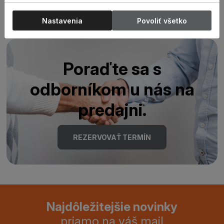
Nastavenia
Povoliť všetko
Poraďte sa s
odborníkom u nás na
predajni.
REZERVOVAŤ TERMÍN
Najdôležitejšie novinky
priamo na váš mail