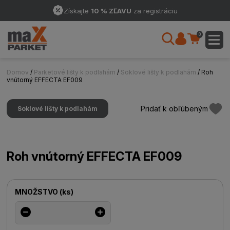
Získajte
10 % ZĽAVU
za registráciu
0
Domov
/
Parketové lišty k podlahám
/
Soklové lišty k podlahám
/ Roh
vnútorný EFFECTA EF009
Pridať k obľúbeným
Soklové lišty k podlahám
Roh vnútorný EFFECTA EF009
MNOŽSTVO
(
ks
)