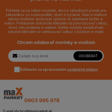
Prihláste sa na odber noviniek, akcií a výhodných ponúk pre
zákazníkov zo sveta podláh, dverí a bývania. Vašu e-mailovú
adresu budeme spracúvať výlučne na zasielanie týchto e-
mailov. Prihlásenie dokončíte kliknutím na potvrdzovací odkaz,
ktorý vám pošleme e-mailom. Súhlas môžete kedykoľvek
odvolať kliknutím na odhlasovací odkaz v každom e-maile.
Chcem odoberať novinky e-mailom
ODOBERAŤ
Súhlasím so spracovaním
osobných údajov
0903 995 978
E-mail:
obchod@maxparket.sk