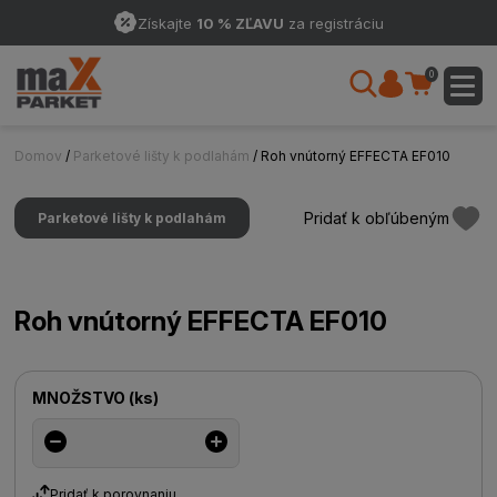
Získajte
10 % ZĽAVU
za registráciu
0
Domov
/
Parketové lišty k podlahám
/ Roh vnútorný EFFECTA EF010
Pridať k obľúbeným
Parketové lišty k podlahám
Roh vnútorný EFFECTA EF010
MNOŽSTVO
(
ks
)
Pridať k porovnaniu