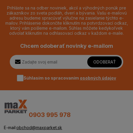
Prihláste sa na odber noviniek, akcií a výhodných ponúk pre
zákazníkov zo sveta podláh, dverí a bývania. Vašu e-mailovú
adresu budeme spracúvať výlučne na zasielanie týchto e-
mailov. Prihlásenie dokončíte kliknutím na potvrdzovací odkaz,
ktorý vám pošleme e-mailom. Súhlas môžete kedykoľvek
odvolať kliknutím na odhlasovací odkaz v každom e-maile.
Chcem odoberať novinky e-mailom
ODOBERAŤ
Súhlasím so spracovaním
osobných údajov
0903 995 978
E-mail:
obchod@maxparket.sk