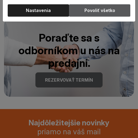
Nastavenia
Povoliť všetko
Poraďte sa s
odborníkom u nás na
predajni.
REZERVOVAŤ TERMÍN
Najdôležitejšie novinky
priamo na váš mail