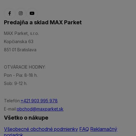
Predajňa a sklad MAX Parket
MAX Parket, s.r.o.
Kopčianska 63
851 01 Bratislava
OTVÁRACIE HODINY:
Pon - Pia: 8-18 h.
Sob: 9-12 h.
Telefón:
+421 903 995 978
E-mail:
obchod@maxparket.sk
Všetko o nákupe
Všeobecné obchodné podmienky
FAQ
Reklamačný
poriadok