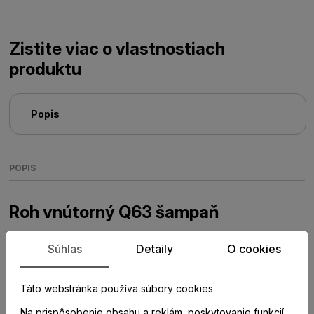
Zistite viac o vlastnostiach
produktu
Popis
POPIS
Roh vnútorný Q63 šampaň
Plastové prvky k hliníkovým soklovým lištám Q63
Súhlas
Detaily
O cookies
Táto webstránka používa súbory cookies
Na prispôsobenie obsahu a reklám, poskytovanie funkcií