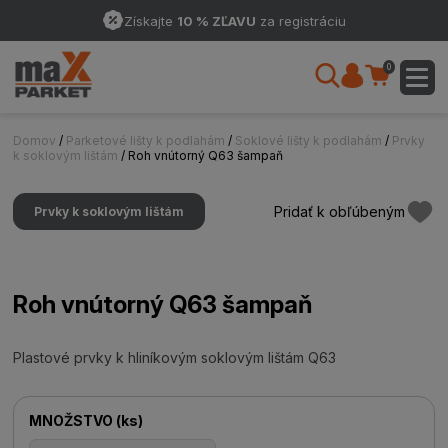
Získajte
10 % ZĽAVU
za registráciu
0
Domov
/
Parketové lišty k podlahám
/
Soklové lišty k podlahám
/
Prvky
k soklovým lištám
/ Roh vnútorný Q63 šampaň
Pridať k obľúbeným
Prvky k soklovým lištám
Roh vnútorný Q63 šampaň
Plastové prvky k hliníkovým soklovým lištám Q63
MNOŽSTVO
(
ks
)