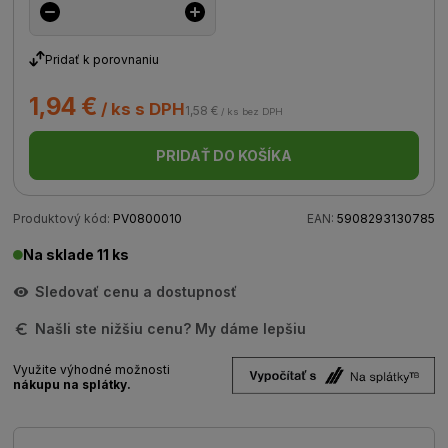
Pridať k porovnaniu
1,94 €
/ ks s DPH
1,58 €
/ ks bez DPH
PRIDAŤ DO KOŠÍKA
Produktový kód:
PV0800010
EAN:
5908293130785
Na sklade 11 ks
Sledovať cenu a dostupnosť
Našli ste nižšiu cenu? My dáme lepšiu
Využite výhodné možnosti
nákupu na splátky.