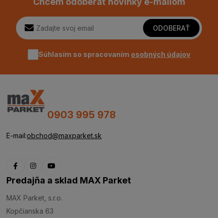
Chcem odoberať novinky e-mailom
ODOBERAŤ
Súhlasím so spracovaním
osobných údajov
0903 995 978
E-mail:
obchod@maxparket.sk
Predajňa a sklad MAX Parket
MAX Parket, s.r.o.
Kopčianska 63