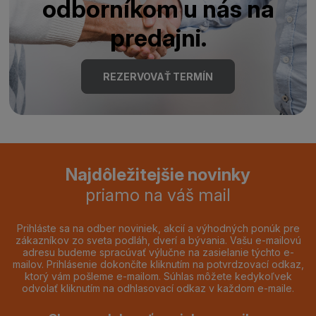
odborníkom u nás na
predajni.
REZERVOVAŤ TERMÍN
Najdôležitejšie novinky
priamo na váš mail
Prihláste sa na odber noviniek, akcií a výhodných ponúk pre
zákazníkov zo sveta podláh, dverí a bývania. Vašu e-mailovú
adresu budeme spracúvať výlučne na zasielanie týchto e-
mailov. Prihlásenie dokončíte kliknutím na potvrdzovací odkaz,
ktorý vám pošleme e-mailom. Súhlas môžete kedykoľvek
odvolať kliknutím na odhlasovací odkaz v každom e-maile.