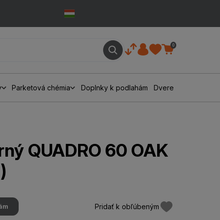
0
y
Parketová chémia
Doplnky k podlahám
Dvere
orný QUADRO 60 OAK
)
Pridať k obľúbeným
hám