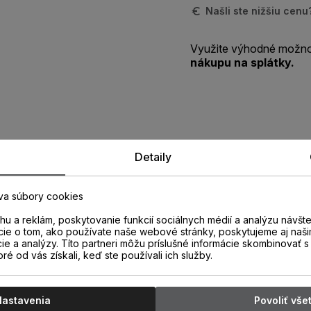
Našli ste nižšiu cen
Využite výhodné možno
nákupu na splátky.
Zistite viac o vlastnostiach
Detaily
produktu
va súbory cookies
u a reklám, poskytovanie funkcií sociálnych médií a analýzu návšt
cie o tom, ako používate naše webové stránky, poskytujeme aj naši
cie a analýzy. Títo partneri môžu príslušné informácie skombinovať s 
oré od vás získali, keď ste používali ich služby.
Nastavenia
Povoliť vše