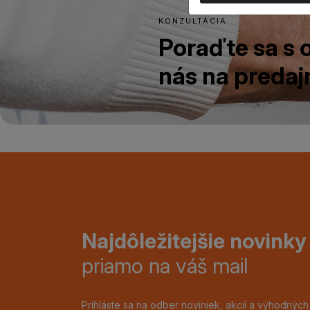
KONZULTÁCIA
Poraďte sa s
nás na predajn
Najdôležitejšie novinky
priamo na váš mail
Prihláste sa na odber noviniek, akcií a výhodnýc