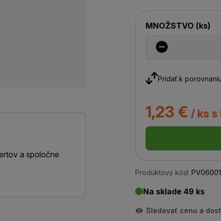
MNOŽSTVO
(
ks
)
Pridať k porovnani
1,23 €
/ ks s
ertov a spoločne
Produktový kód:
PV06001
Na sklade 49 ks
Sledovať cenu a dos