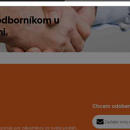
 odborníkom u
i.
Chcem odober
h ponúk pre zákazníkov zo sveta podláh,