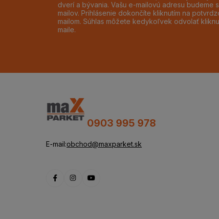
dverí a bývania. Vašu e-mailovú adresu budeme s
mailov. Prihlásenie dokončíte kliknutím na potvr
mailom. Súhlas môžete kedykoľvek odvolať klikn
maile.
0903 995 978
E-mail:
obchod@maxparket.sk