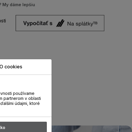
u? My dáme lepšiu
sti
O cookies
evnosti používame
m partnerom v oblasti
ďalšími údajmi, ktoré
tko