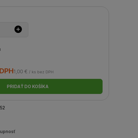
u
 DPH
1,00 €
/ ks bez DPH
PRIDAŤ DO KOŠÍKA
52
tupnosť