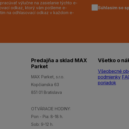
pracúvať výlučne na zasielanie týchto e-
Súhlasím so s
dzovací odkaz, ktorý vám pošleme e-
utím na odhlasovací odkaz v každom e-
Predajňa a sklad MAX
Všetko o ná
Parket
Všeobecné ob
podmienky
FA
MAX Parket, s.r.o.
poriadok
Kopčianska 63
851 01 Bratislava
OTVÁRACIE HODINY:
Pon - Pia: 8-18 h.
Sob: 9-12 h.