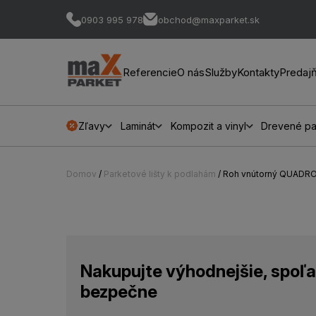
0903 995 978
obchod@maxparket.sk
Referencie
O nás
Služby
Kontakty
Predaj
Zľavy
Laminát
Kompozit a vinyl
Drevené pa
Domov
/
Parketové lišty k podlahám
/ Roh vnútorný QUADRO
Nakupujte výhodnejšie, spoľa
bezpečne