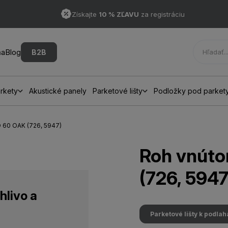
Získajte
10 % ZĽAVU
za registráciu
ňa
Blog
B2B
rkety
Akustické panely
Parketové lišty
Podložky pod parket
 60 OAK (726, 5947)
Roh vnút
(726, 5947
hlivo a
Parketové lišty k podla